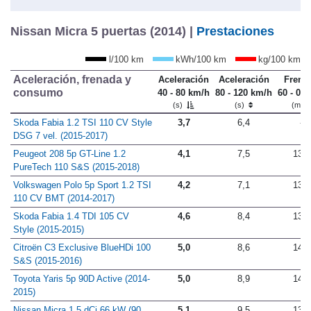
Nissan Micra 5 puertas (2014) |
Prestaciones
l/100 km
kWh/100 km
kg/100 km
Aceleración, frenada y
Aceleración
Aceleración
Frena
consumo
40 - 80 km/h
80 - 120 km/h
60 - 0 
(s)
(s)
(m)
Skoda Fabia 1.2 TSI 110 CV Style
3,7
6,4
-
DSG 7 vel. (2015-2017)
Peugeot 208 5p GT-Line 1.2
4,1
7,5
13,5
PureTech 110 S&S (2015-2018)
Volkswagen Polo 5p Sport 1.2 TSI
4,2
7,1
13,3
110 CV BMT (2014-2017)
Skoda Fabia 1.4 TDI 105 CV
4,6
8,4
13,2
Style (2015-2015)
Citroën C3 Exclusive BlueHDi 100
5,0
8,6
14,2
S&S (2015-2016)
Toyota Yaris 5p 90D Active (2014-
5,0
8,9
14,1
2015)
Nissan Micra 1.5 dCi 66 kW (90
5,1
9,5
13,0