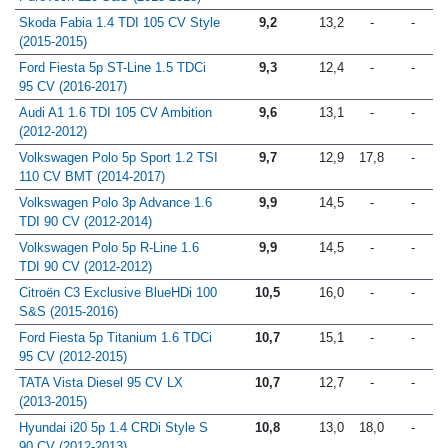
Skoda Fabia 1.4 TDI 105 CV Style
9,2
13,2
-
-
(2015-2015)
Ford Fiesta 5p ST-Line 1.5 TDCi
9,3
12,4
-
-
95 CV (2016-2017)
Audi A1 1.6 TDI 105 CV Ambition
9,6
13,1
-
-
(2012-2012)
Volkswagen Polo 5p Sport 1.2 TSI
9,7
12,9
17,8
-
110 CV BMT (2014-2017)
Volkswagen Polo 3p Advance 1.6
9,9
14,5
-
-
TDI 90 CV (2012-2014)
Volkswagen Polo 5p R-Line 1.6
9,9
14,5
-
-
TDI 90 CV (2012-2012)
Citroën C3 Exclusive BlueHDi 100
10,5
16,0
-
-
S&S (2015-2016)
Ford Fiesta 5p Titanium 1.6 TDCi
10,7
15,1
-
-
95 CV (2012-2015)
TATA Vista Diesel 95 CV LX
10,7
12,7
-
-
(2013-2015)
Hyundai i20 5p 1.4 CRDi Style S
10,8
13,0
18,0
-
90 CV (2012-2013)