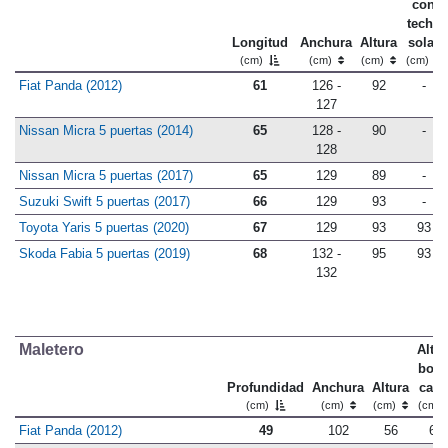
con
techo
Longitud
Anchura
Altura
solar
(cm)
(cm)
(cm)
(cm)
Fiat Panda (2012)
61
126 -
92
-
127
Nissan Micra 5 puertas (2014)
65
128 -
90
-
128
Nissan Micra 5 puertas (2017)
65
129
89
-
Suzuki Swift 5 puertas (2017)
66
129
93
-
Toyota Yaris 5 puertas (2020)
67
129
93
93
Skoda Fabia 5 puertas (2019)
68
132 -
95
93
132
Maletero
Altu
bord
Profundidad
Anchura
Altura
carg
(cm)
(cm)
(cm)
(cm)
Fiat Panda (2012)
49
102
56
68