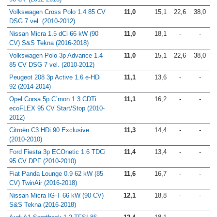
Volkswagen Cross Polo 1.4 85 CV
11,0
15,1
22,6
38,0
DSG 7 vel. (2010-2012)
Nissan Micra 1.5 dCi 66 kW (90
11,0
18,1
-
-
CV) S&S Tekna (2016-2018)
Volkswagen Polo 3p Advance 1.4
11,0
15,1
22,6
38,0
85 CV DSG 7 vel. (2010-2012)
Peugeot 208 3p Active 1.6 e-HDi
11,1
13,6
-
-
92 (2014-2014)
Opel Corsa 5p C´mon 1.3 CDTi
11,1
16,2
-
-
ecoFLEX 95 CV Start/Stop (2010-
2012)
Citroën C3 HDi 90 Exclusive
11,3
14,4
-
-
(2010-2010)
Ford Fiesta 3p ECOnetic 1.6 TDCi
11,4
13,4
-
-
95 CV DPF (2010-2010)
Fiat Panda Lounge 0.9 62 kW (85
11,6
16,7
-
-
CV) TwinAir (2016-2018)
Nissan Micra IG-T 66 kW (90 CV)
12,1
18,8
-
-
S&S Tekna (2016-2018)