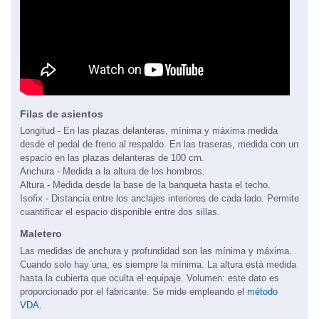
Filas de asientos
Longitud - En las plazas delanteras, mínima y máxima medida
desde el pedal de freno al respaldo. En las traseras, medida con un
espacio en las plazas delanteras de 100 cm.
Anchura - Medida a la altura de los hombros.
Altura - Medida desde la base de la banqueta hasta el techo.
Isofix - Distancia entre los anclajes interiores de cada lado. Permite
cuantificar el espacio disponible entre dos sillas.
Maletero
Las medidas de anchura y profundidad son las mínima y máxima.
Cuando solo hay una, es siempre la mínima. La altura está medida
hasta la cubierta que oculta el equipaje. Volumen: este dato es
proporcionado por el fabricante. Se mide empleando el
método
VDA.