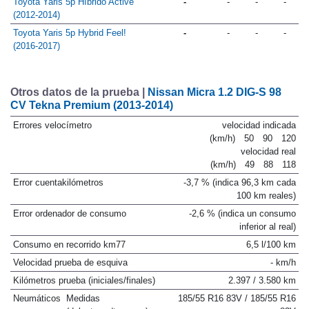
Toyota Yaris 5p Híbrido Active
-
-
-
-
(2012-2014)
Toyota Yaris 5p Hybrid Feel!
-
-
-
-
(2016-2017)
Otros datos de la prueba |
Nissan Micra 1.2 DIG-S 98
CV Tekna Premium (2013-2014)
Errores velocímetro
velocidad indicada
(km/h)
50
90
120
velocidad real
(km/h)
49
88
118
Error cuentakilómetros
-3,7 % (indica 96,3 km cada
100 km reales)
Error ordenador de consumo
-2,6 % (indica un consumo
inferior al real)
Consumo en recorrido km77
6,5 l/100 km
Velocidad prueba de esquiva
- km/h
Kilómetros prueba (iniciales/finales)
2.397 / 3.580 km
Neumáticos
Medidas
185/55 R16 83V / 185/55 R16