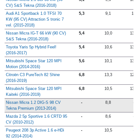
CV) S&S Tekna (2016-2018)
Audi A1 Sportback 1.0 TFSI 70
5,3
9,1
13
KW (95 CV) Attraction S tronic 7
vel. (2015-2018)
Nissan Micra IG-T 66 kW (90 CV)
5,4
10,0
13,4
S&S Tekna (2016-2018)
Toyota Yaris 5p Hybrid Feel!
5,4
10,6
13,6
(2016-2017)
Mitsubishi Space Star 120 MPI
5,6
10,1
13,7
Motion (2014-2016)
Citroën C3 PureTech 82 Shine
6,8
13,3
12,8
(2016-2019)
Mitsubishi Space Star 120 MPI
6,8
10,5
13,6
Kaiteki (2016-2019)
Nissan Micra 1.2 DIG-S 98 CV
-
8,8
-
Tekna Premium (2013-2014)
Mazda 2 5p Sportive 1.6 CRTD 95
-
8,6
-
CV (2010-2012)
Peugeot 208 3p Active 1.6 e-HDi
-
10,5
-
92 (2014-2014)