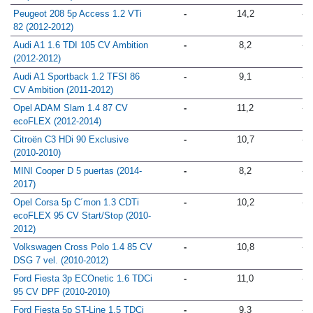
Peugeot 208 5p Access 1.2 VTi
-
14,2
-
82 (2012-2012)
Audi A1 1.6 TDI 105 CV Ambition
-
8,2
-
(2012-2012)
Audi A1 Sportback 1.2 TFSI 86
-
9,1
-
CV Ambition (2011-2012)
Opel ADAM Slam 1.4 87 CV
-
11,2
-
ecoFLEX (2012-2014)
Citroën C3 HDi 90 Exclusive
-
10,7
-
(2010-2010)
MINI Cooper D 5 puertas (2014-
-
8,2
-
2017)
Opel Corsa 5p C´mon 1.3 CDTi
-
10,2
-
ecoFLEX 95 CV Start/Stop (2010-
2012)
Volkswagen Cross Polo 1.4 85 CV
-
10,8
-
DSG 7 vel. (2010-2012)
Ford Fiesta 3p ECOnetic 1.6 TDCi
-
11,0
-
95 CV DPF (2010-2010)
Ford Fiesta 5p ST-Line 1.5 TDCi
-
9,3
-