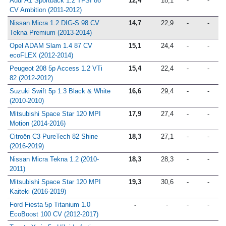
Audi A1 Sportback 1.2 TFSI 86
12,4
18,1
-
-
CV Ambition (2011-2012)
Nissan Micra 1.2 DIG-S 98 CV
14,7
22,9
-
-
Tekna Premium (2013-2014)
Opel ADAM Slam 1.4 87 CV
15,1
24,4
-
-
ecoFLEX (2012-2014)
Peugeot 208 5p Access 1.2 VTi
15,4
22,4
-
-
82 (2012-2012)
Suzuki Swift 5p 1.3 Black & White
16,6
29,4
-
-
(2010-2010)
Mitsubishi Space Star 120 MPI
17,9
27,4
-
-
Motion (2014-2016)
Citroën C3 PureTech 82 Shine
18,3
27,1
-
-
(2016-2019)
Nissan Micra Tekna 1.2 (2010-
18,3
28,3
-
-
2011)
Mitsubishi Space Star 120 MPI
19,3
30,6
-
-
Kaiteki (2016-2019)
Ford Fiesta 5p Titanium 1.0
-
-
-
-
EcoBoost 100 CV (2012-2017)