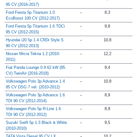
95 CV (2016-2017)
Ford Fiesta 5p Titanium 1.0
-
8,3
-
EcoBoost 100 CV (2012-2017)
Ford Fiesta 5p Titanium 1.6 TDCi
-
9,8
-
95 CV (2012-2015)
Hyundai i20 5p 1.4 CRDi Style S
-
10,8
-
90 CV (2012-2013)
Nissan Micra Tekna 1.2 (2010-
-
12,2
-
2011)
Fiat Panda Lounge 0.9 62 kW (85
-
9,4
-
CV) TwinAir (2016-2018)
Volkswagen Polo 3p Advance 1.4
-
10,8
-
85 CV DSG 7 vel. (2010-2012)
Volkswagen Polo 3p Advance 1.6
-
8,9
-
TDI 90 CV (2012-2014)
Volkswagen Polo 5p R-Line 1.6
-
8,9
-
TDI 90 CV (2012-2012)
Suzuki Swift 5p 1.3 Black & White
-
9,5
-
(2010-2010)
TATA Vista Diesel 95 CV LX
-
10,2
-