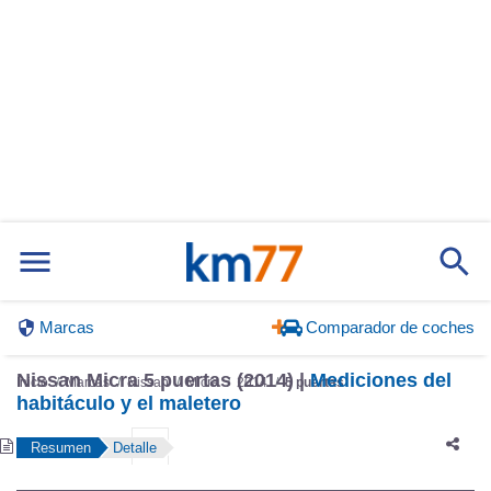
Marcas
Comparador de coches
Nissan Micra 5 puertas (2014) |
Mediciones del
Inicio
Marcas
Nissan
Micra
2014
5 puertas
habitáculo y el maletero
Resumen
Detalle