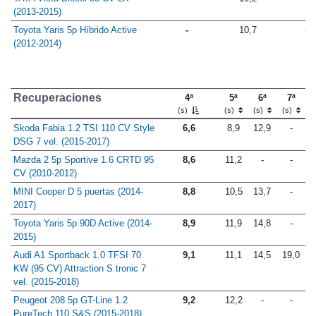
(2013-2015)
Toyota Yaris 5p Híbrido Active
-
10,7
-
(2012-2014)
Recuperaciones
4ª
5ª
6ª
7ª
(s)
(s)
(s)
(s)
Skoda Fabia 1.2 TSI 110 CV Style
6,6
8,9
12,9
-
DSG 7 vel. (2015-2017)
Mazda 2 5p Sportive 1.6 CRTD 95
8,6
11,2
-
-
CV (2010-2012)
MINI Cooper D 5 puertas (2014-
8,8
10,5
13,7
-
2017)
Toyota Yaris 5p 90D Active (2014-
8,9
11,9
14,8
-
2015)
Audi A1 Sportback 1.0 TFSI 70
9,1
11,1
14,5
19,0
KW (95 CV) Attraction S tronic 7
vel. (2015-2018)
Peugeot 208 5p GT-Line 1.2
9,2
12,2
-
-
PureTech 110 S&S (2015-2018)