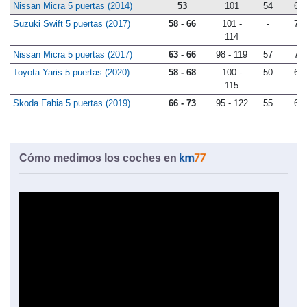
Nissan Micra 5 puertas (2014)
53
101
54
69
Suzuki Swift 5 puertas (2017)
58 - 66
101 -
-
72
114
Nissan Micra 5 puertas (2017)
63 - 66
98 - 119
57
73
Toyota Yaris 5 puertas (2020)
58 - 68
100 -
50
68
115
Skoda Fabia 5 puertas (2019)
66 - 73
95 - 122
55
66
Cómo medimos los coches en