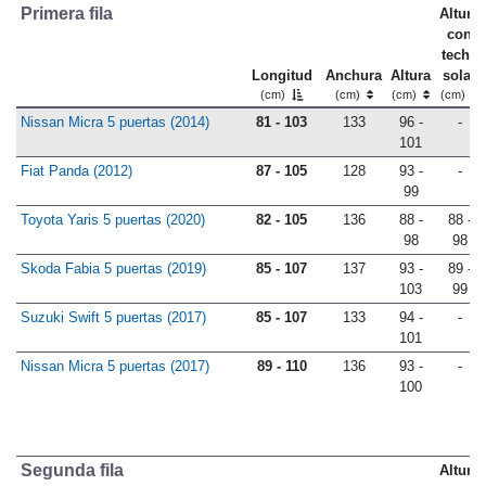
Primera fila
Altura
con
techo
Longitud
Anchura
Altura
solar
(cm)
(cm)
(cm)
(cm)
Nissan Micra 5 puertas (2014)
81 - 103
133
96 -
-
101
Fiat Panda (2012)
87 - 105
128
93 -
-
99
Toyota Yaris 5 puertas (2020)
82 - 105
136
88 -
88 -
98
98
Skoda Fabia 5 puertas (2019)
85 - 107
137
93 -
89 -
103
99
Suzuki Swift 5 puertas (2017)
85 - 107
133
94 -
-
101
Nissan Micra 5 puertas (2017)
89 - 110
136
93 -
-
100
Segunda fila
Altura