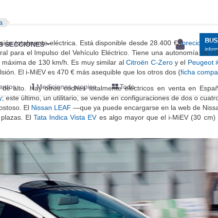
a
lsión totalmente eléctrica. Está disponible desde 28.400 € (
precio, equ
gral para el Impulso del Vehículo Eléctrico. Tiene una autonomía de 1
d máxima de 130 km/h. Es muy similar al
Citroën C-Zero
y el
Peugeot 
lsión. El i-MiEV es 470 € más asequible que los otros dos (
ficha compa
 de alto. Hay otros coches totalmente eléctricos en venta en Espa
y
; este último, un utilitario, se vende en configuraciones de dos o cuatr
ostoso. El
Nissan LEAF
—que ya puede encargarse en la web de Niss
 plazas. El
Tata Indica Vista EV
es algo mayor que el i-MiEV (30 cm) y