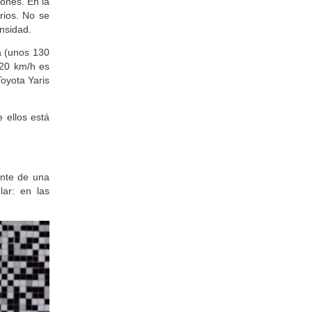
iones. En la
rios. No se
nsidad.
a (unos 130
120 km/h es
Toyota Yaris
e ellos está
nte de una
lar: en las