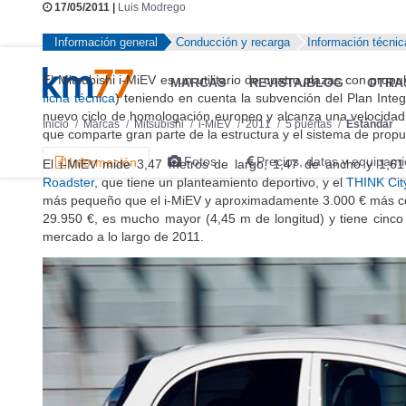
17/05/2011 |
Luis Modrego
Información general
Conducción y recarga
Información técnic
El Mitsubishi i-MiEV es un utilitario de cuatro plazas con propu
ficha técnica
) teniendo en cuenta la subvención del Plan Inte
nuevo ciclo de homologación europeo y alcanza una velocida
que comparte gran parte de la estructura y el sistema de propu
El i-MiEV mide 3,47 metros de largo, 1,47 de ancho y 1,61
Roadster
, que tiene un planteamiento deportivo, y el
THINK Cit
más pequeño que el i-MiEV y aproximadamente 3.000 € más c
29.950 €, es mucho mayor (4,45 m de longitud) y tiene cinco
mercado a lo largo de 2011.