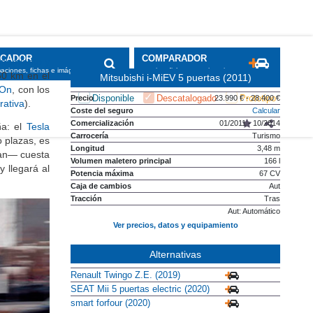
ipamiento y
50 km en el
Mitsubishi i-MiEV 5 puertas (2011)
iOn
, con los
Precio
23.990 € - 28.400 €
rativa
).
Coste del seguro
Calcular
Comercialización
01/2011 - 10/2014
ña: el
Tesla
Carrocería
Turismo
o plazas, es
Longitud
3,48 m
an— cuesta
Volumen maletero principal
166 l
 llegará al
Potencia máxima
67 CV
Caja de cambios
Aut
Tracción
Tras
Aut: Automático
Ver precios, datos y equipamiento
Alternativas
Renault Twingo Z.E. (2019)
SEAT Mii 5 puertas electric (2020)