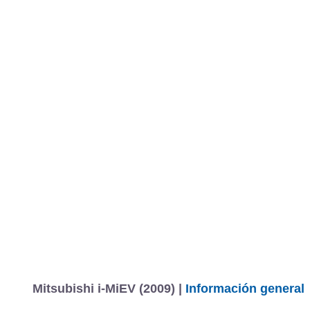
MARCAS
REVISTA/BLOG
OTRA
Inicio
Marcas
Mitsubishi
i-MiEV
2011
5 puertas
Estándar
Fotos
Precios, datos y equipami
Información
Mitsubishi i-MiEV (2009) |
Información general