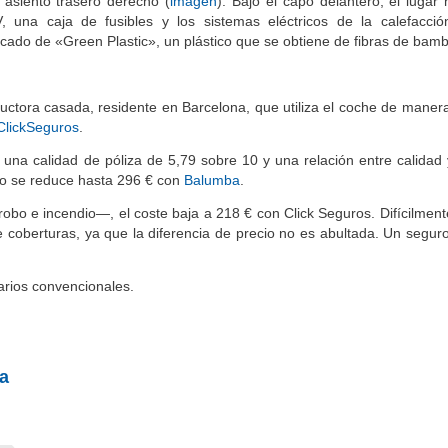
 asiento trasero derecho (
imagen
). Bajo el capó delantero, el lugar 
V, una caja de fusibles y los sistemas eléctricos de la calefacció
icado de «Green Plastic», un plástico que se obtiene de fibras de bam
tora casada, residente en Barcelona, que utiliza el coche de manera
ClickSeguros
.
una calidad de póliza de 5,79 sobre 10 y una relación entre calidad 
cio se reduce hasta 296 € con
Balumba
.
 robo e incendio—, el coste baja a 218 € con Click Seguros. Difícilmen
e coberturas, ya que la diferencia de precio no es abultada. Un seguro
tarios convencionales.
a