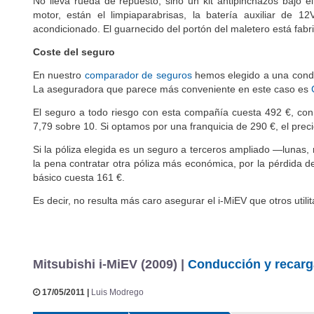
No lleva rueda de repuesto, sino un kit antipinchazos bajo el
motor, están el limpiaparabrisas, la batería auxiliar de 12
acondicionado. El guarnecido del portón del maletero está fabr
Coste del seguro
En nuestro
comparador de seguros
hemos elegido a una conduc
La aseguradora que parece más conveniente en este caso es
El seguro a todo riesgo con esta compañía cuesta 492 €, con 
7,79 sobre 10. Si optamos por una franquicia de 290 €, el pre
Si la póliza elegida es un seguro a terceros ampliado —lunas,
la pena contratar otra póliza más económica, por la pérdida d
básico cuesta 161 €.
Es decir, no resulta más caro asegurar el i-MiEV que otros utili
Mitsubishi i-MiEV (2009) |
Conducción y recarg
17/05/2011 |
Luis Modrego