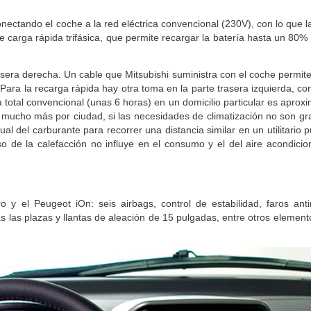
nectando el coche a la red eléctrica convencional (230V), con lo que l
carga rápida trifásica, que permite recargar la batería hasta un 80%
rasera derecha. Un cable que Mitsubishi suministra con el coche permit
 Para la recarga rápida hay otra toma en la parte trasera izquierda, co
 total convencional (unas 6 horas) en un domicilio particular es apro
 mucho más por ciudad, si las necesidades de climatización no son gr
tual del carburante para recorrer una distancia similar en un utilitario 
so de la calefacción no influye en el consumo y el del aire acondici
y el Peugeot iOn: seis airbags, control de estabilidad, faros antin
s las plazas y llantas de aleación de 15 pulgadas, entre otros element