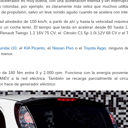
l acelerador es muy buena, con una aceleración intensa y sin interrupc
en rotondas, por ejemplo, es claramente más veloz que muchos utilita
de propulsión, salvo un leve sonido agudo cuando se acelera con inte
idad alrededor de 100 km/h; a partir de ahí y hasta la velocidad máxim
uto un coche lento. El tiempo que tarda en acelerar desde 80 hasta 
el Renault Twingo 1.2 16V 75 CV, el Citroën C1 5p 1.0i 12V 68 CV o el 
undai i10
, el
KIA Picanto
, el
Nissan Pixo
o el
Toyota Aygo
; ninguno d
o menor.
de 180 Nm entre 0 y 2.000 rpm. Funciona con la energía provenie
-MiEV a la red eléctrica. También se recarga parcialmente al circu
or hace de generador eléctrico.