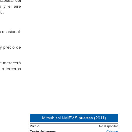
habitual del
n y el aire
bú.
 ocasional.
y precio de
te merecerá
 a terceros
Mitsubishi i-MiEV 5 puertas (2011)
Precio
No disponible