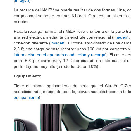
(
imagen
).
La recarga del i-MiEV se puede realizar de dos formas. Una, co
carga completamente en unas 6 horas. Otra, con un sistema de 
minutos.
Para la recarga normal, el i-MiEV lleva una toma en la parte t
a la red eléctrica mediante un enchufe convencional (
imagen
).
conexión diferente (
imagen
). El coste aproximado de una carga
2,5 €; esa carga permite recorrer unos 100 km por carretera y
información en el apartado conducción y recarga
). El coste ac
entre 6 € por carretera y 12 € por ciudad; en este caso el u
portentaje no muy alto (alrededor de un 10%).
Equipamiento
Tiene el mismo equipamiento de serie que el Citroën C-Zero 
acondicionado, equipo de sonido, elevalunas eléctricos en toda
equipamiento
).