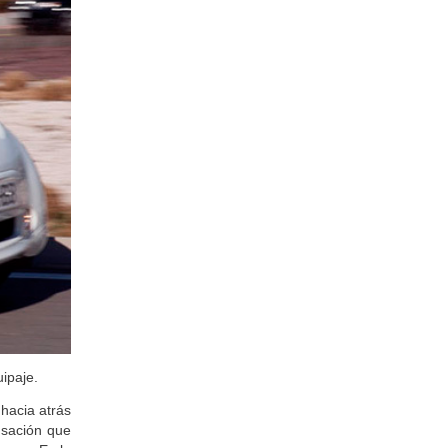
smart forfour (2020)
ipaje.
 hacia atrás
nsación que