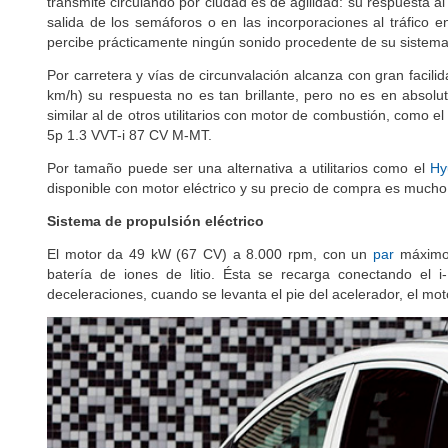
transmite circulando por ciudad es de agilidad: su respuesta a
salida de los semáforos o en las incorporaciones al tráfico 
percibe prácticamente ningún sonido procedente de su sistema 
Por carretera y vías de circunvalación alcanza con gran facil
km/h) su respuesta no es tan brillante, pero no es en absol
similar al de otros utilitarios con motor de combustión, como 
5p 1.3 VVT-i 87 CV M-MT.
Por tamaño puede ser una alternativa a utilitarios como el
Hy
disponible con motor eléctrico y su precio de compra es much
Sistema de propulsión eléctrico
El motor da 49 kW (67 CV) a 8.000 rpm, con un
par
máximo 
batería de iones de litio. Ésta se recarga conectando el i
deceleraciones, cuando se levanta el pie del acelerador, el mot