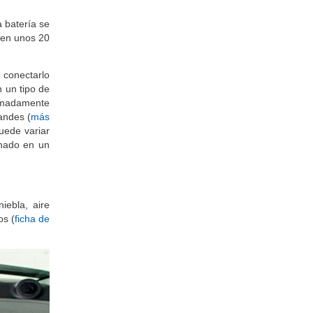
a batería se
 en unos 20
e conectarlo
n un tipo de
ximadamente
andes (
más
puede variar
onado en un
iebla, aire
os (
ficha de