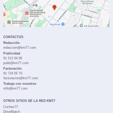
CONTACTOS
Redacción
redaccion@km77.com
Publicidad
91 513 04 95
publi@km77.com
Facturación
91 724 05 70
facturacion@km77.com
Trabaja con nosotros
rrhh@km77.com
OTROS SITIOS DE LA RED KM77
Coches77
DriveMatch