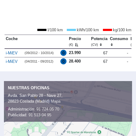
l/100 km
kWh/100 km
kg/100 km
Coche
Precio
Potencia
Consumo
Lo
(€)
(CV)
(m
23.990
i-MiEV
67
-
(09/2012 - 10/2014)
28.400
i-MiEV
67
-
(04/2011 - 09/2012)
NUESTRAS OFICINAS
Avda. San Pablo 28 - Nave 27,
28823 Coslada (Madrid)
Mapa
Administración:
91 724 05 70
Publicidad:
91 513 04 95