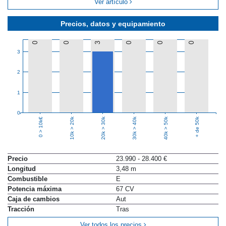
Ver artículo
Precios, datos y equipamiento
0
0
3
0
0
0
3
2
1
0
10k > 20k
20k > 30k
30k > 40k
40k > 50k
+ de 50k
0 > 10k€
Precio
23.990 - 28.400 €
Longitud
3,48 m
Combustible
E
Potencia máxima
67 CV
Caja de cambios
Aut
Tracción
Tras
Ver todos los precios