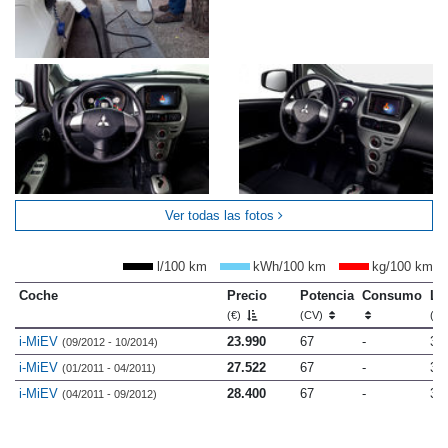
Ver todas las fotos
l/100 km
kWh/100 km
kg/100 km
Coche
Precio
Potencia
Consumo
Lo
(€)
(CV)
(m
i-MiEV
23.990
67
-
3.
(09/2012 - 10/2014)
i-MiEV
27.522
67
-
3.
(01/2011 - 04/2011)
i-MiEV
28.400
67
-
3.
(04/2011 - 09/2012)