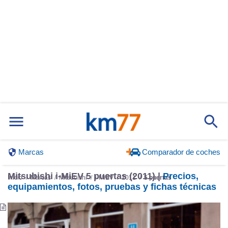
Marcas
Comparador de coches
Mitsubishi i-MiEV 5 puertas (2011) |
Precios,
Inicio
Marcas
Mitsubishi
i-MiEV
2011
5 puertas
equipamientos, fotos, pruebas y fichas técnicas