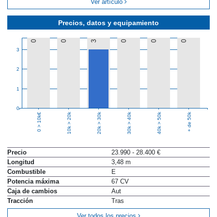
Ver artículo
Precios, datos y equipamiento
0
0
3
0
0
0
3
2
1
0
10k > 20k
20k > 30k
30k > 40k
40k > 50k
+ de 50k
0 > 10k€
Precio
23.990 - 28.400 €
Longitud
3,48 m
Combustible
E
Potencia máxima
67 CV
Caja de cambios
Aut
Tracción
Tras
Ver todos los precios