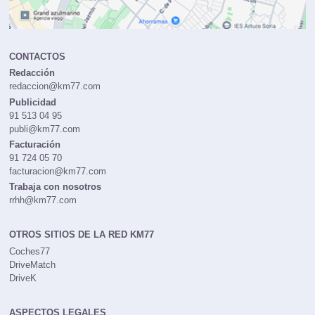
CONTACTOS
Redacción
redaccion@km77.com
Publicidad
91 513 04 95
publi@km77.com
Facturación
91 724 05 70
facturacion@km77.com
Trabaja con nosotros
rrhh@km77.com
OTROS SITIOS DE LA RED KM77
Coches77
DriveMatch
DriveK
ASPECTOS LEGALES