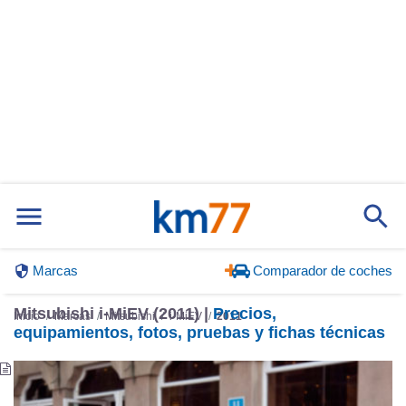
Marcas
Comparador de coches
Mitsubishi i-MiEV (2011) |
Precios,
Inicio
Marcas
Mitsubishi
i-MiEV
2011
equipamientos, fotos, pruebas y fichas técnicas