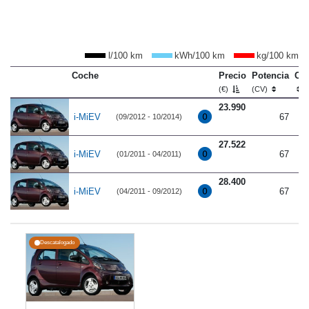
l/100 km
kWh/100 km
kg/100 km
Coche
Precio
Potencia
Co
(€)
(CV)
23.990
i-MiEV
67
(09/2012 - 10/2014)
27.522
i-MiEV
67
(01/2011 - 04/2011)
28.400
i-MiEV
67
(04/2011 - 09/2012)
Descatalogado