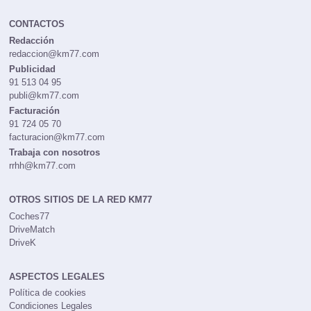
CONTACTOS
Redacción
redaccion@km77.com
Publicidad
91 513 04 95
publi@km77.com
Facturación
91 724 05 70
facturacion@km77.com
Trabaja con nosotros
rrhh@km77.com
OTROS SITIOS DE LA RED KM77
Coches77
DriveMatch
DriveK
ASPECTOS LEGALES
Política de cookies
Condiciones Legales