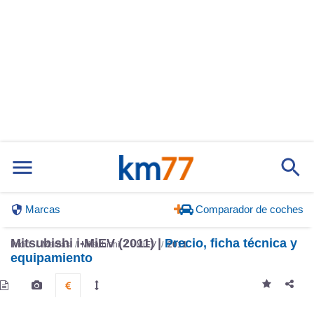
Marcas
Comparador de coches
Mitsubishi i-MiEV (2011) |
Precio, ficha técnica y
Inicio
Marcas
Mitsubishi
i-MiEV
2011
equipamiento