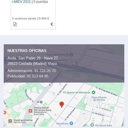
i-MiEV 2011 |
5 puertas
3 versiones desde 23.990 €
NUESTRAS OFICINAS
Avda. San Pablo 28 - Nave 27,
28823 Coslada (Madrid)
Mapa
Administración:
91 724 05 70
Publicidad:
91 513 04 95