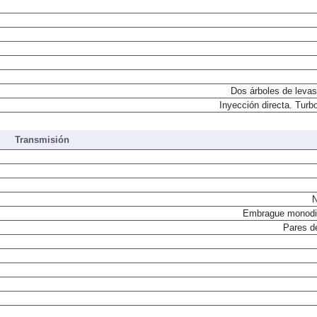
Dos árboles de levas
Inyección directa. Turbo
Transmisión
N
Embrague monodi
Pares d