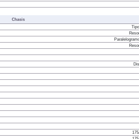
Chasis
Tip
Resor
Paralelogram
Resor
Dis
175
175