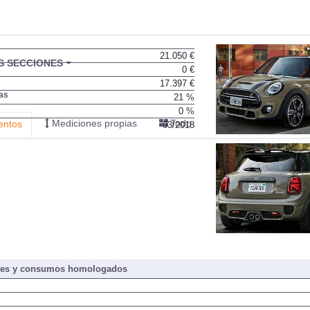
21.050 €
BU
S SECCIONES
0 €
infor
17.397 €
as
21 %
0 %
Mediciones propias
Todo
entos
03/2018
nes y consumos homologados