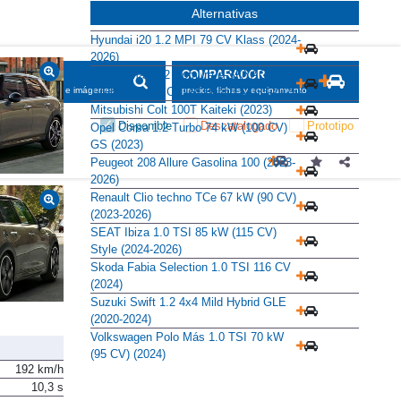
Alternativas
Hyundai i20 1.2 MPI 79 CV Klass (2024-
2026)
Mazda Mazda2 Homura e-SKYACTIV G
SCADOR
COMPARADOR
1.5 66 kW (90 CV) M Hybrid (2023-2025)
maciones, fichas e imágenes
precios, fichas y equipamiento
Mitsubishi Colt 100T Kaiteki (2023)
Disponible
Descatalogado
Prototipo
Opel Corsa 1.2 Turbo 74 kW (100 CV)
GS (2023)
Peugeot 208 Allure Gasolina 100 (2023-
2026)
Renault Clio techno TCe 67 kW (90 CV)
(2023-2026)
SEAT Ibiza 1.0 TSI 85 kW (115 CV)
Style (2024-2026)
Skoda Fabia Selection 1.0 TSI 116 CV
(2024)
Suzuki Swift 1.2 4x4 Mild Hybrid GLE
(2020-2024)
Volkswagen Polo Más 1.0 TSI 70 kW
(95 CV) (2024)
192 km/h
10,3 s