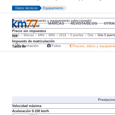
Datos técnicos
Equipamiento
Precio
(con descuento y equipamiento seleccionado)
MARCAS
REVISTA/BLOG
OTRA
Descuento oficial
Precio sin impuestos
Inicio
Marcas
MINI
MINI
2018
5 puertas
One
One 5 puert
IVA
Impuesto de matriculación
Información
Fotos
Precios, datos y equipami
Tarifa de
Prestacio
Velocidad máxima
Aceleración 0-100 km/h