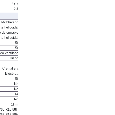
47,7
9,2
o McPherson
te helicoidal
o deformable
te helicoidal
Sí
Sí
co ventilado
Disco
Cremallera
Eléctrica
Sí
No
No
14
No
11 m
/65 R15 88H
/65 R15 88H