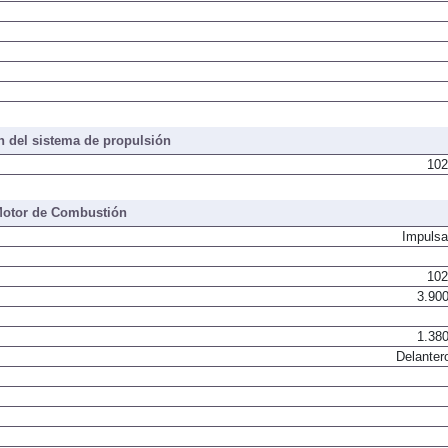
 del sistema de propulsión
102
otor de Combustión
Impulsa
102
3.900
1.380
Delanter