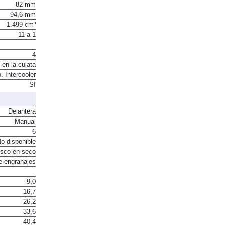
82 mm
94,6 mm
1.499 cm³
11 a 1
4
 en la culata
. Intercooler
Sí
Delantera
Manual
6
o disponible
sco en seco
e engranajes
9,0
16,7
26,2
33,6
40,4