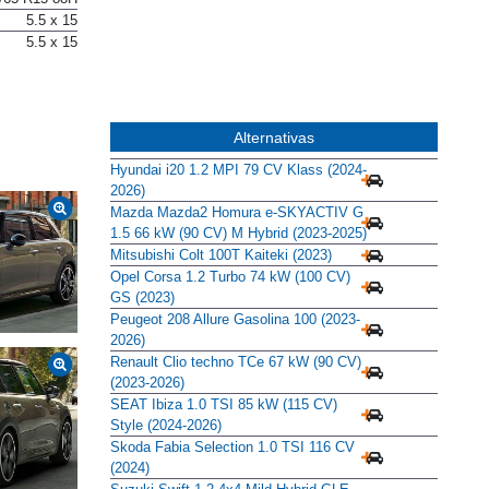
5.5 x 15
5.5 x 15
Alternativas
Hyundai i20 1.2 MPI 79 CV Klass (2024-
2026)
Mazda Mazda2 Homura e-SKYACTIV G
1.5 66 kW (90 CV) M Hybrid (2023-2025)
Mitsubishi Colt 100T Kaiteki (2023)
Opel Corsa 1.2 Turbo 74 kW (100 CV)
GS (2023)
Peugeot 208 Allure Gasolina 100 (2023-
2026)
Renault Clio techno TCe 67 kW (90 CV)
(2023-2026)
SEAT Ibiza 1.0 TSI 85 kW (115 CV)
Style (2024-2026)
Skoda Fabia Selection 1.0 TSI 116 CV
(2024)