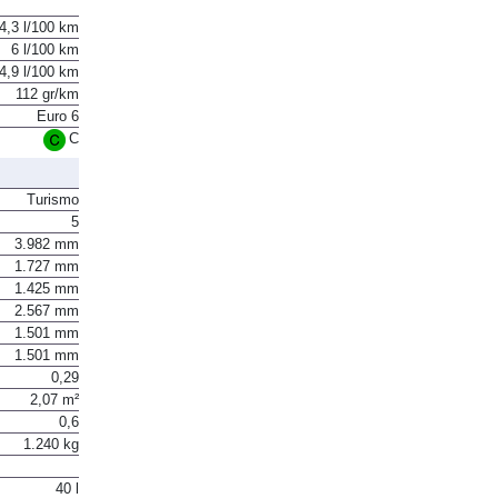
4,3 l/100 km
6 l/100 km
4,9 l/100 km
112 gr/km
Euro 6
C
Turismo
5
3.982 mm
1.727 mm
1.425 mm
2.567 mm
1.501 mm
1.501 mm
0,29
2,07 m²
0,6
1.240 kg
40 l