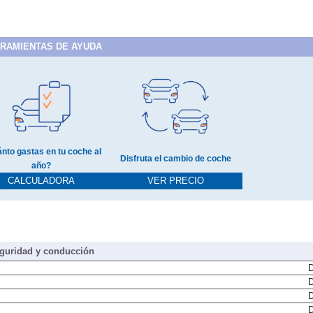
RAMIENTAS DE AYUDA
nto gastas en tu coche al
Disfruta el cambio de coche
año?
CALCULADORA
VER PRECIO
guridad y conducción
D
D
D
D