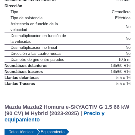
Dirección
Tipo
Cremallera
Tipo de asistencia
Eléctrica
Asistencia en función de la
No
velocidad
Desmultiplicacion en función de
No
la velocidad
Desmultiplicación no lineal
No
Dirección a las cuatro ruedas
No
Diámetro de giro entre paredes
10,5 m
Neumáticos delanteros
185/60 R16
Neumáticos traseros
185/60 R16
Llantas delanteras
5.5 x 16
Llantas Traseras
5.5 x 16
Mazda Mazda2 Homura e-SKYACTIV G 1.5 66 kW
(90 CV) M Hybrid (2023-2025) |
Precio y
equipamiento
Datos técnicos
Equipamiento