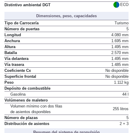
ECO
Distintivo ambiental DGT
Dimensiones, peso, capacidades
Tipo de Carrocería
Turismo
Número de puertas
5
Longitud
4.080 mm
Anchura
1.695 mm
Altura
1.495 mm
Batalla
2.570 mm
Vía delantera
1.495 mm
Vía trasera
1.485 mm
Coeficiente Cx
No disponible
Superficie frontal
No disponible
Peso
1.112 kg
Depósito de combustible
Gasolina
44 l
Volúmenes de maletero
Volumen mínimo con dos filas
255 litros
de asientos disponibles
Número de plazas
5
Distribución de asientos
2 + 3
Resumen del sistema de propulsión