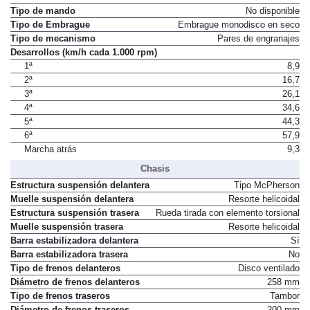
Tipo de mando
No disponible
Tipo de Embrague
Embrague monodisco en seco
Tipo de mecanismo
Pares de engranajes
Desarrollos (km/h cada 1.000 rpm)
1ª
8,9
2ª
16,7
3ª
26,1
4ª
34,6
5ª
44,3
6ª
57,9
Marcha atrás
9,3
Chasis
Estructura suspensión delantera
Tipo McPherson
Muelle suspensión delantera
Resorte helicoidal
Estructura suspensión trasera
Rueda tirada con elemento torsional
Muelle suspensión trasera
Resorte helicoidal
Barra estabilizadora delantera
Sí
Barra estabilizadora trasera
No
Tipo de frenos delanteros
Disco ventilado
Diámetro de frenos delanteros
258 mm
Tipo de frenos traseros
Tambor
Diámetro de frenos traseros
200 mm