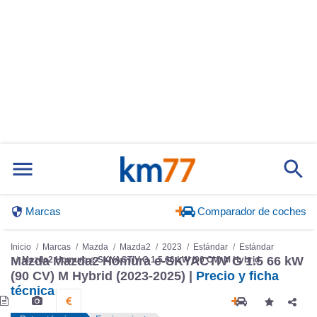
Marcas
Comparador de coches
Inicio
Marcas
Mazda
Mazda2
2023
Estándar
Estándar
Mazda Mazda2 Homura e-SKYACTIV G 1.5 66 kW
Mazda2 Homura e-SKYACTIV G 1.5 66 kW (90 CV) M Hybrid
(90 CV) M Hybrid (2023-2025) |
Precio y ficha
técnica