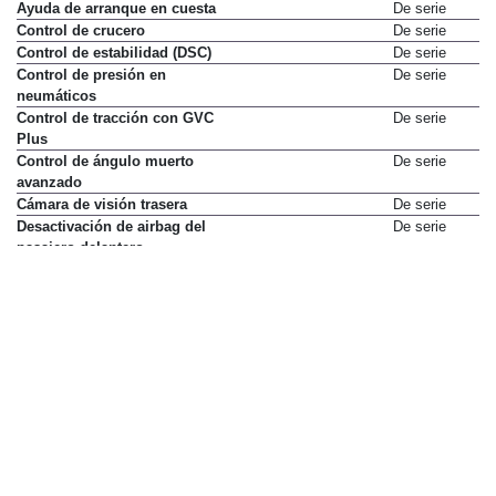
Ayuda de arranque en cuesta
De serie
Control de crucero
De serie
Control de estabilidad (DSC)
De serie
Control de presión en
De serie
neumáticos
Control de tracción con GVC
De serie
Plus
Control de ángulo muerto
De serie
avanzado
Cámara de visión trasera
De serie
Desactivación de airbag del
De serie
pasajero delantero
Detector de tráfico trasero
De serie
Dirección asistida
De serie
Faros Full LED
De serie
Faros antiniebla
No disponible
Fijaciones ISOFIX en plazas
De serie
exteriores traseras
Lavafaros
De serie
Limitador de velocidad
De serie
Limpialuneta
De serie
Luneta térmica
De serie
Luz diurna LED
De serie