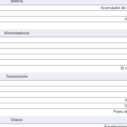
Batería
Acumulador de i
N
Alimentadores
32 
Transmisión
N
S
Pares d
Chasis