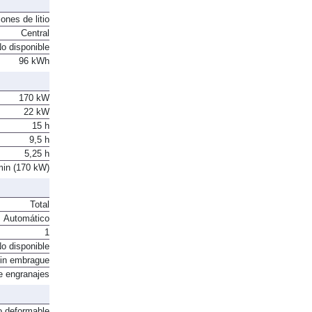
ones de litio
Central
o disponible
96 kWh
170 kW
22 kW
15 h
9,5 h
5,25 h
min (170 kW)
Total
Automático
1
o disponible
in embrague
e engranajes