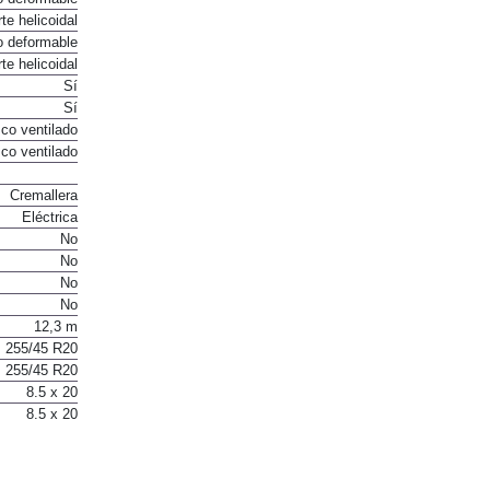
o deformable
te helicoidal
o deformable
te helicoidal
Sí
Sí
co ventilado
co ventilado
Cremallera
Eléctrica
No
No
No
No
12,3 m
255/45 R20
255/45 R20
8.5 x 20
8.5 x 20