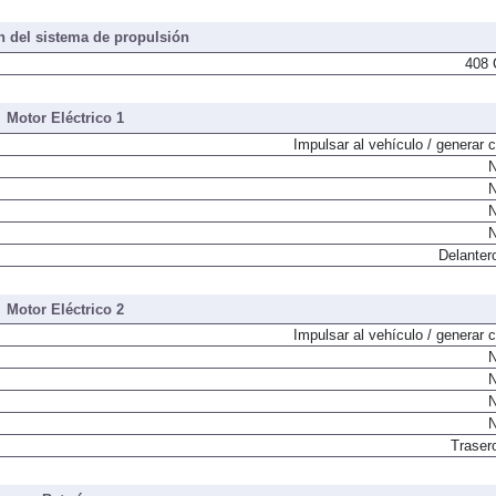
 del sistema de propulsión
408 
Motor Eléctrico 1
Impulsar al vehículo / generar c
N
N
N
N
Delanter
Motor Eléctrico 2
Impulsar al vehículo / generar c
N
N
N
N
Traser