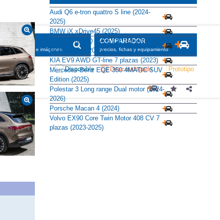
Alternativas
Audi Q6 e-tron quattro S line (2024-
2025)
BMW iX xDrive45 (2025)
Hyundai IONIQ 9 435 CV 110 kWh
Ecalligraphy (2025)
KIA EV9 AWD GT-line 7 plazas (2023)
Mercedes-Benz EQE 350 4MATIC SUV
Edition (2025)
Polestar 3 Long range Dual motor (2024-
2026)
Porsche Macan 4 (2024)
Volvo EX90 Core Twin Motor 408 CV 7
plazas (2023-2025)