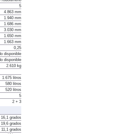
Todoterreno
5
4.863 mm
1.940 mm
1.686 mm
3.030 mm
1.650 mm
1.663 mm
0,25
o disponible
o disponible
2.610 kg
1.675 litros
580 litros
520 litros
5
2 + 3
16,1 grados
19,6 grados