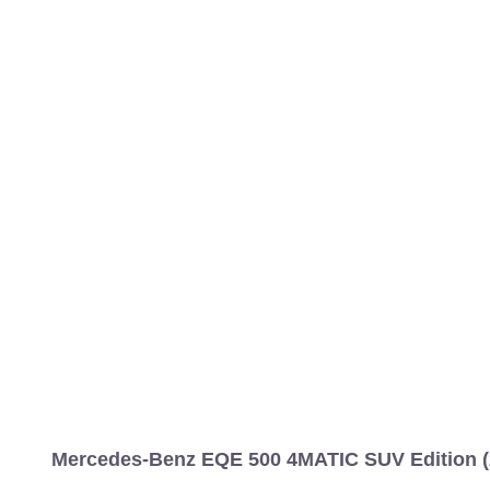
MARCAS
REVISTA/BLOG
OTRA
Inicio
Marcas
Mercedes-Benz
EQE
2023
SUV
Estándar
E
Información
Fotos
Precios, datos y equipami
Mercedes-Benz EQE 500 4MATIC SUV Edition (