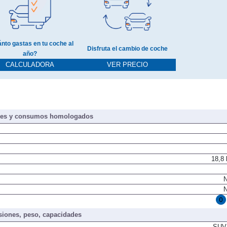
nto gastas en tu coche al
Disfruta el cambio de coche
año?
CALCULADORA
VER PRECIO
nes y consumos homologados
18,8
N
N
iones, peso, capacidades