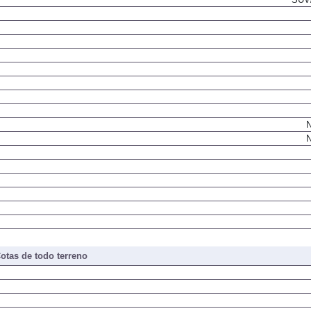
SUV/
N
N
otas de todo terreno