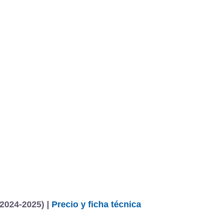
BU
S SECCIONES
infor
QE 500 4MATIC SUV Edition
Mediciones propias
Todo
entos
2024-2025) |
Precio y ficha técnica