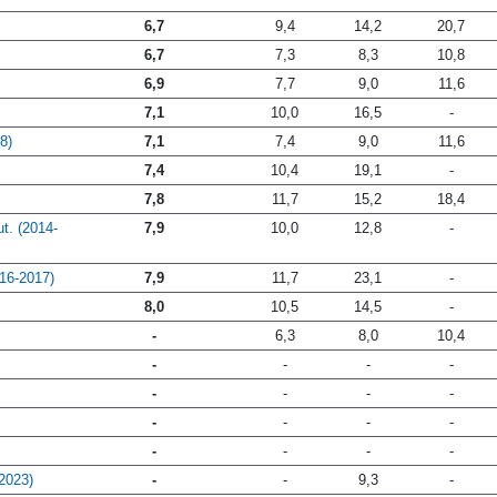
6,7
9,4
14,2
20,7
6,7
7,3
8,3
10,8
6,9
7,7
9,0
11,6
7,1
10,0
16,5
-
8)
7,1
7,4
9,0
11,6
7,4
10,4
19,1
-
7,8
11,7
15,2
18,4
t. (2014-
7,9
10,0
12,8
-
16-2017)
7,9
11,7
23,1
-
8,0
10,5
14,5
-
-
6,3
8,0
10,4
-
-
-
-
-
-
-
-
-
-
-
-
-
-
-
-
2023)
-
-
9,3
-