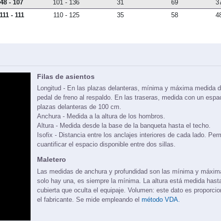
48 - 107
101 - 136
31
69
3
111 - 111
110 - 125
35
58
4
Filas de asientos
Longitud - En las plazas delanteras, mínima y máxima medida d
pedal de freno al respaldo. En las traseras, medida con un espa
plazas delanteras de 100 cm.
Anchura - Medida a la altura de los hombros.
Altura - Medida desde la base de la banqueta hasta el techo.
Isofix - Distancia entre los anclajes interiores de cada lado. Per
cuantificar el espacio disponible entre dos sillas.
Maletero
Las medidas de anchura y profundidad son las mínima y máxi
solo hay una, es siempre la mínima. La altura está medida hasta
cubierta que oculta el equipaje. Volumen: este dato es proporci
el fabricante. Se mide empleando el
método VDA.