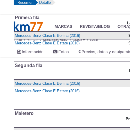
Resumen
Detalle
Primera fila
L
MARCAS
REVISTA/BLOG
OTRA
Mercedes-Benz Clase E Berlina (2016)
Inicio
Marcas
Mercedes-Benz
Clase E
2016
Mercedes-Benz Clase E Estate (2016)
Información
Fotos
Precios, datos y equipami
Segunda fila
Mercedes-Benz Clase E Berlina (2016)
Mercedes-Benz Clase E Estate (2016)
Maletero
Pr