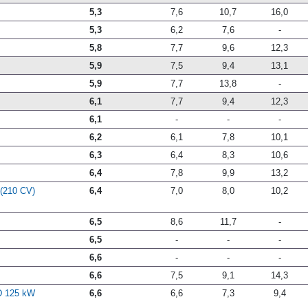
5,3
7,6
10,7
16,0
5,3
6,2
7,6
-
5,8
7,7
9,6
12,3
5,9
7,5
9,4
13,1
5,9
7,7
13,8
-
6,1
7,7
9,4
12,3
6,1
-
-
-
6,2
6,1
7,8
10,1
6,3
6,4
8,3
10,6
6,4
7,8
9,9
13,2
 (210 CV)
6,4
7,0
8,0
10,2
6,5
8,6
11,7
-
6,5
-
-
-
6,6
-
-
-
6,6
7,5
9,1
14,3
 D 125 kW
6,6
6,6
7,3
9,4