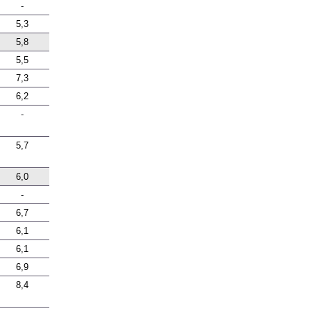
-
5,3
5,8
5,5
7,3
6,2
-
5,7
6,0
-
6,7
6,1
6,1
6,9
8,4