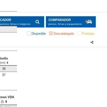
SCADOR
COMPARADOR
maciones, fichas e imágenes
precios, fichas y equipamiento
Disponible
Descatalogado
Prototipo
Isofix
(cm)
38
37
umen VDA
(l)