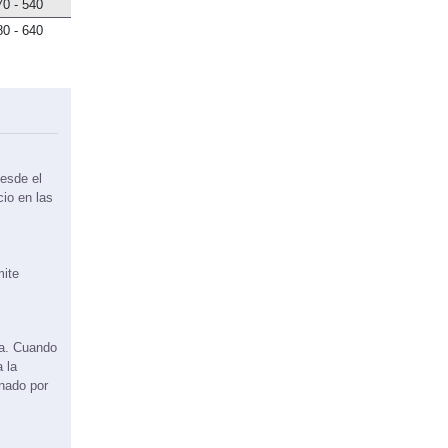
70 - 540
80 - 640
esde el
cio en las
mite
ma. Cuando
 la
onado por