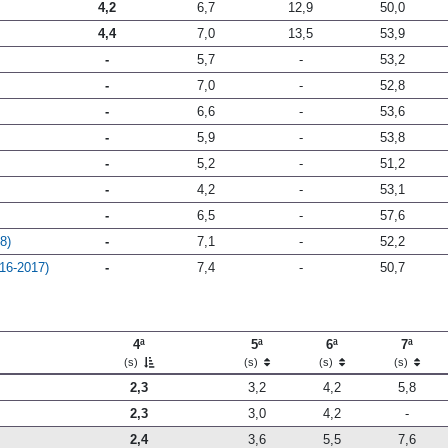
4,2
6,7
12,9
50,0
4,4
7,0
13,5
53,9
-
5,7
-
53,2
-
7,0
-
52,8
-
6,6
-
53,6
-
5,9
-
53,8
-
5,2
-
51,2
-
4,2
-
53,1
-
6,5
-
57,6
8)
-
7,1
-
52,2
16-2017)
-
7,4
-
50,7
4ª
5ª
6ª
7ª
(s)
(s)
(s)
(s)
2,3
3,2
4,2
5,8
2,3
3,0
4,2
-
2,4
3,6
5,5
7,6