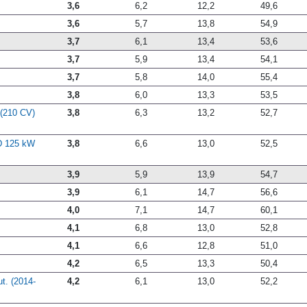
3,6
6,2
12,2
49,6
3,6
5,7
13,8
54,9
3,7
6,1
13,4
53,6
3,7
5,9
13,4
54,1
3,7
5,8
14,0
55,4
3,8
6,0
13,3
53,5
 (210 CV)
3,8
6,3
13,2
52,7
 D 125 kW
3,8
6,6
13,0
52,5
3,9
5,9
13,9
54,7
3,9
6,1
14,7
56,6
4,0
7,1
14,7
60,1
4,1
6,8
13,0
52,8
4,1
6,6
12,8
51,0
4,2
6,5
13,3
50,4
t. (2014-
4,2
6,1
13,0
52,2