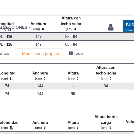
Altura con
ongitud
Anchura
techo solar
BU
S SECCIONES
(cm)
(cm)
(cm)
infor
91 - 116
147
85 - 94
91 - 116
147
85 - 94
entos
Todo
Mediciones propias
Altura con
Longitud
Anchura
Altura
techo solar
(cm)
(cm)
(cm)
(cm)
74
144
-
94
74
144
96
-
Altura borde
Vol
ofundidad
Anchura
Altura
carga
(cm)
(cm)
(cm)
(cm)