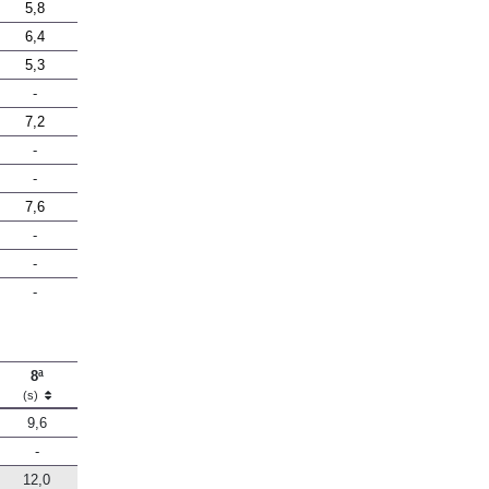
5,8
6,4
5,3
-
7,2
-
-
7,6
-
-
-
8ª
(s)
9,6
-
12,0