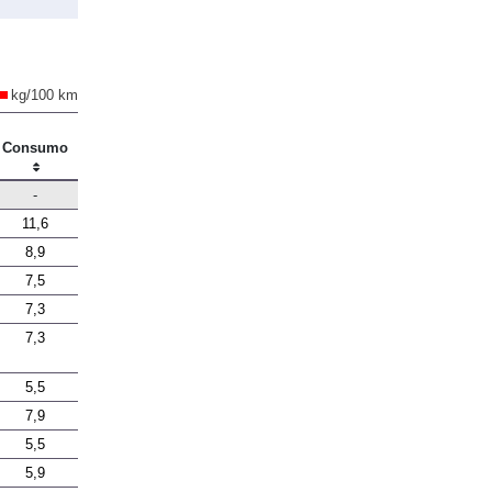
kg/100 km
Consumo
-
11,6
8,9
7,5
7,3
7,3
5,5
7,9
5,5
5,9