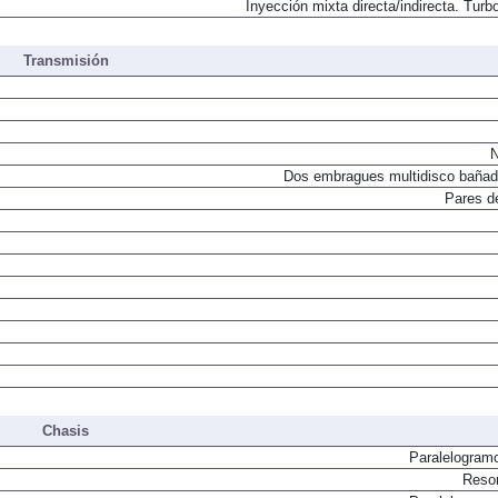
Inyección mixta directa/indirecta. Turbo
Transmisión
N
Dos embragues multidisco bañad
Pares d
Chasis
Paralelogram
Resor