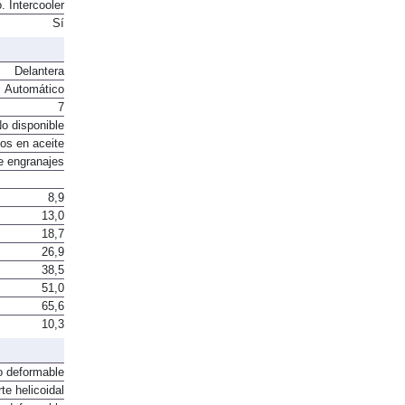
. Intercooler
Sí
Delantera
Automático
7
o disponible
os en aceite
e engranajes
8,9
13,0
18,7
26,9
38,5
51,0
65,6
10,3
o deformable
te helicoidal