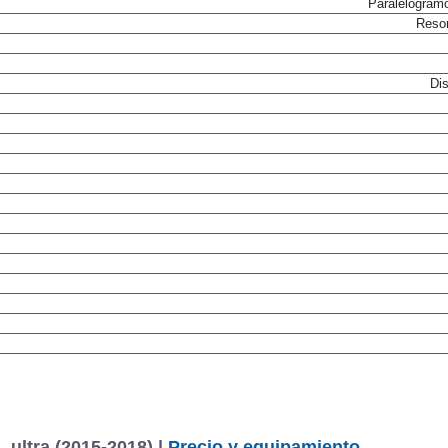
Paralelogram
Resor
Dis
. ultra (2015-2018) |
Precio y equipamiento