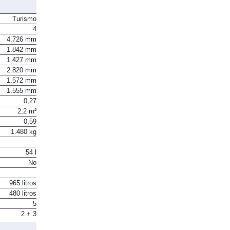
Turismo
4
4.726 mm
1.842 mm
1.427 mm
2.820 mm
1.572 mm
1.555 mm
0,27
2,2 m²
0,59
1.480 kg
54 l
No
965 litros
480 litros
5
2 + 3