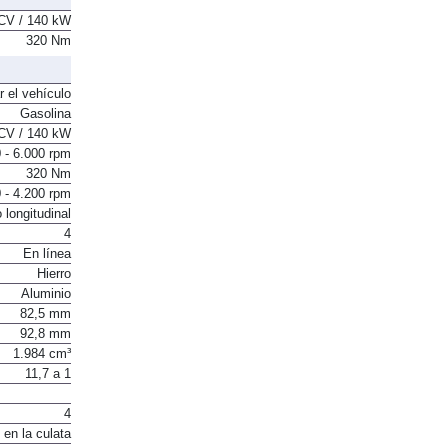
CV / 140 kW
320 Nm
r el vehículo
Gasolina
CV / 140 kW
 - 6.000 rpm
320 Nm
 - 4.200 rpm
 longitudinal
4
En línea
Hierro
Aluminio
82,5 mm
92,8 mm
1.984 cm³
11,7 a 1
4
 en la culata