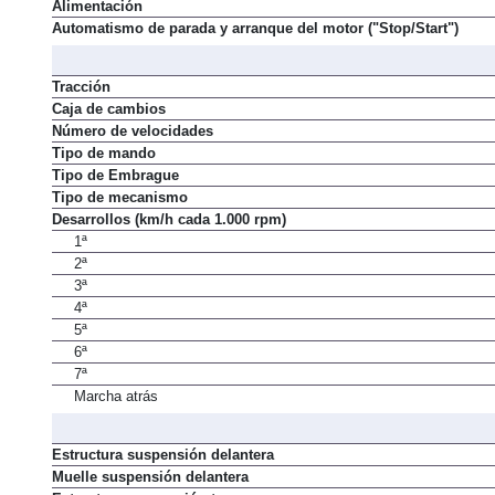
Alimentación
Automatismo de parada y arranque del motor ("Stop/Start")
Tracción
Caja de cambios
Número de velocidades
Tipo de mando
Tipo de Embrague
Tipo de mecanismo
Desarrollos (km/h cada 1.000 rpm)
1ª
2ª
3ª
4ª
5ª
6ª
7ª
Marcha atrás
Estructura suspensión delantera
Muelle suspensión delantera