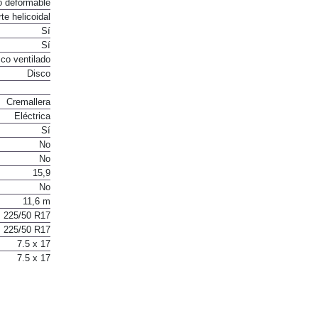
o deformable
te helicoidal
Sí
Sí
co ventilado
Disco
Cremallera
Eléctrica
Sí
No
No
15,9
No
11,6 m
225/50 R17
225/50 R17
7.5 x 17
7.5 x 17