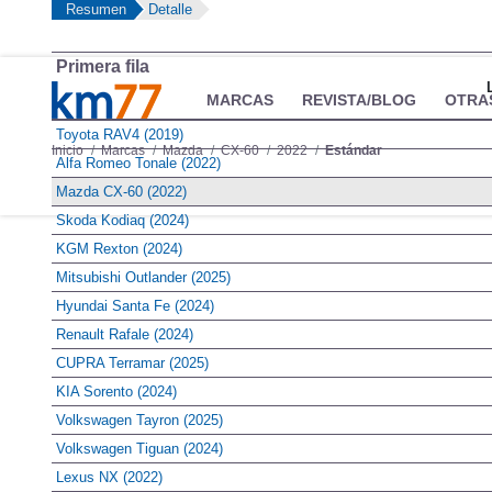
Resumen
Detalle
Primera fila
MARCAS
REVISTA/BLOG
OTRA
Toyota RAV4 (2019)
Inicio
Marcas
Mazda
CX-60
2022
Estándar
Alfa Romeo Tonale (2022)
Mazda CX-60 (2022)
Información
Fotos
Precios, datos y equipami
Skoda Kodiaq (2024)
KGM Rexton (2024)
Mitsubishi Outlander (2025)
Hyundai Santa Fe (2024)
Renault Rafale (2024)
CUPRA Terramar (2025)
KIA Sorento (2024)
Volkswagen Tayron (2025)
Volkswagen Tiguan (2024)
Lexus NX (2022)