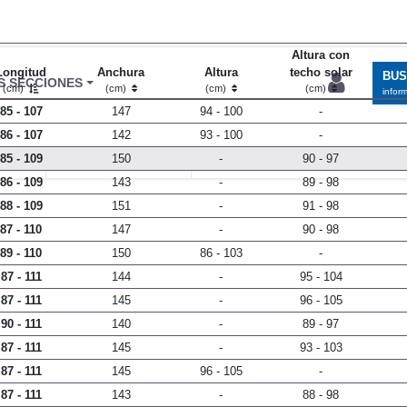
Altura con
Longitud
Anchura
Altura
techo solar
BU
S SECCIONES
(cm)
(cm)
(cm)
(cm)
infor
85 - 107
147
94 - 100
-
86 - 107
142
93 - 100
-
85 - 109
150
-
90 - 97
entos
Todo
Mediciones propias
86 - 109
143
-
89 - 98
88 - 109
151
-
91 - 98
87 - 110
147
-
90 - 98
89 - 110
150
86 - 103
-
87 - 111
144
-
95 - 104
87 - 111
145
-
96 - 105
90 - 111
140
-
89 - 97
87 - 111
145
-
93 - 103
87 - 111
145
96 - 105
-
87 - 111
143
-
88 - 98