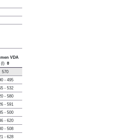
umen VDA
(l)
570
90 - 495
65 - 532
20 - 580
26 - 591
85 - 500
46 - 620
00 - 508
21 - 628