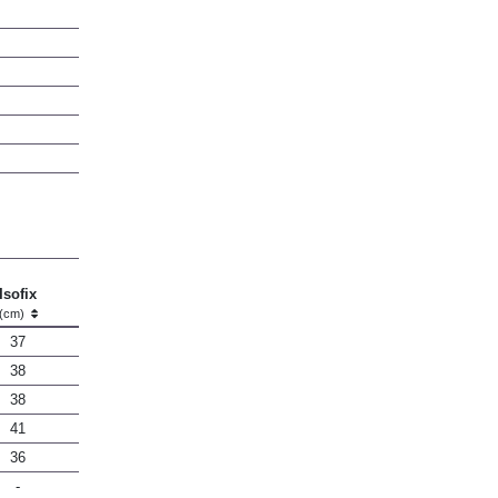
Isofix
(cm)
37
38
38
41
36
-