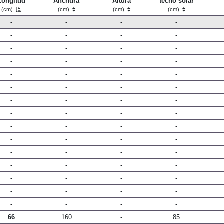
Longitud
Anchura
Altura
techo solar
(cm)
(cm)
(cm)
(cm)
-
-
-
-
-
-
-
-
-
-
-
-
-
-
-
-
-
-
-
-
-
-
-
-
-
-
-
-
-
-
-
-
-
-
-
-
-
-
-
-
-
-
-
-
-
-
-
-
-
-
-
-
-
-
-
-
-
-
-
-
66
160
-
85