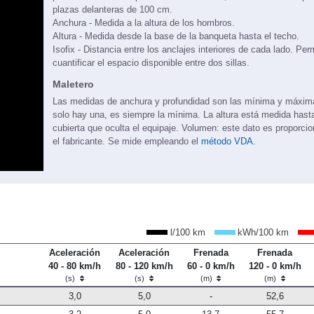
plazas delanteras de 100 cm.
Anchura - Medida a la altura de los hombros.
Altura - Medida desde la base de la banqueta hasta el techo.
Isofix - Distancia entre los anclajes interiores de cada lado. Per
cuantificar el espacio disponible entre dos sillas.
Maletero
Las medidas de anchura y profundidad son las mínima y máxi
solo hay una, es siempre la mínima. La altura está medida hasta
cubierta que oculta el equipaje. Volumen: este dato es proporci
el fabricante. Se mide empleando el
método VDA.
l/100 km
kWh/100 km
Aceleración
Aceleración
Frenada
Frenada
40 - 80 km/h
80 - 120 km/h
60 - 0 km/h
120 - 0 km/h
(s)
(s)
(m)
(m)
3,0
5,0
-
52,6