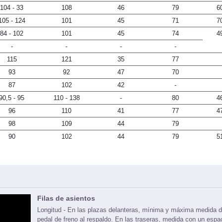
104 - 33
108
46
79
6
105 - 124
101
45
71
7
84 - 102
101
45
74
4
-
-
-
-
115
121
35
77
93
92
47
70
87
102
42
-
90,5 - 95
110 - 138
-
80
4
96
110
41
77
4
98
109
44
79
90
102
44
79
5
Filas de asientos
Longitud - En las plazas delanteras, mínima y máxima medida d
pedal de freno al respaldo. En las traseras, medida con un espa