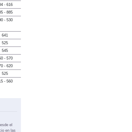
04 - 616
05 - 885
90 - 530
641
525
545
60 - 570
70 - 620
525
15 - 560
esde el
cio en las