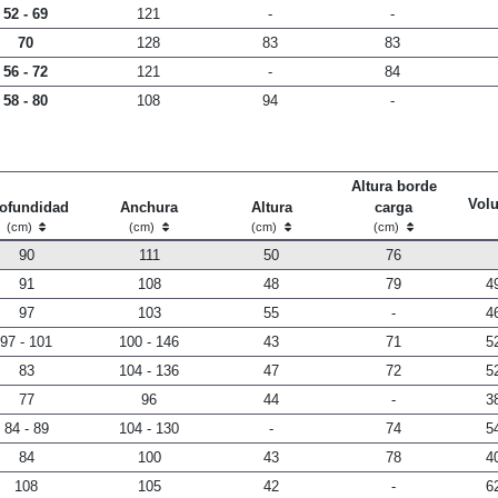
52 - 69
121
-
-
70
128
83
83
56 - 72
121
-
84
58 - 80
108
94
-
Altura borde
Vol
ofundidad
Anchura
Altura
carga
(cm)
(cm)
(cm)
(cm)
90
111
50
76
91
108
48
79
4
97
103
55
-
4
97 - 101
100 - 146
43
71
5
83
104 - 136
47
72
5
77
96
44
-
3
84 - 89
104 - 130
-
74
5
84
100
43
78
4
108
105
42
-
6