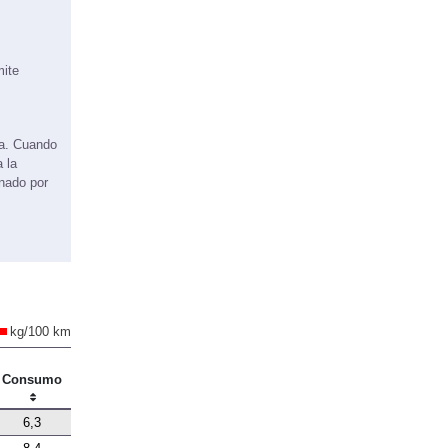
mite
ma. Cuando
 la
onado por
kg/100 km
Consumo
6,3