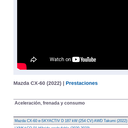
Mazda CX-60 (2022) |
Prestaciones
Aceleración, frenada y consumo
Mazda CX-60 e-SKYACTIV D 187 kW (254 CV) AWD Takumi (2022)