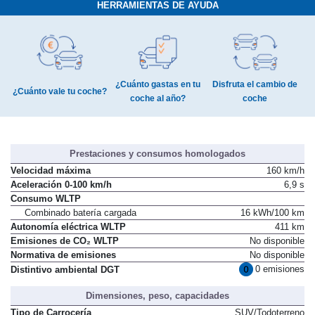
HERRAMIENTAS DE AYUDA
¿Cuánto gastas en tu
Disfruta el cambio de
¿Cuánto vale tu coche?
coche al año?
coche
Prestaciones y consumos homologados
Velocidad máxima
160 km/h
Aceleración 0-100 km/h
6,9 s
Consumo WLTP
Combinado batería cargada
16 kWh/100 km
Autonomía eléctrica WLTP
411 km
Emisiones de CO₂ WLTP
No disponible
Normativa de emisiones
No disponible
0 emisiones
Distintivo ambiental DGT
Dimensiones, peso, capacidades
Tipo de Carrocería
SUV/Todoterreno