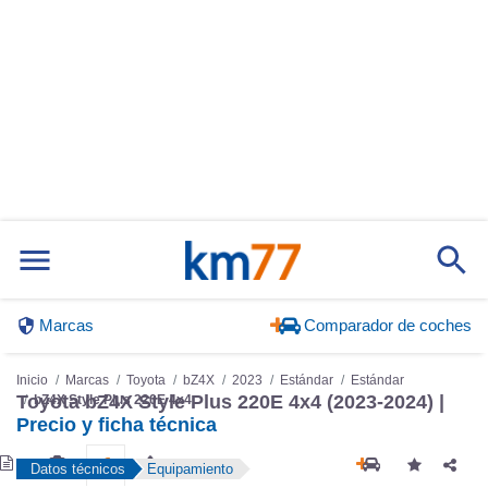
Marcas
Comparador de coches
Inicio
Marcas
Toyota
bZ4X
2023
Estándar
Estándar
Toyota bZ4X Style Plus 220E 4x4 (2023-2024) |
bZ4X Style Plus 220E 4x4
Precio y ficha técnica
Datos técnicos
Equipamiento