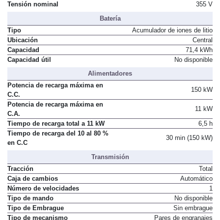
Tensión nominal
355 V
Batería
Tipo
Acumulador de iones de litio
Ubicación
Central
Capacidad
71,4 kWh
Capacidad útil
No disponible
Alimentadores
Potencia de recarga máxima en
150 kW
C.C.
Potencia de recarga máxima en
11 kW
C.A.
Tiempo de recarga total a 11 kW
6,5 h
Tiempo de recarga del 10 al 80 %
30 min (150 kW)
en C.C
Transmisión
Tracción
Total
Caja de cambios
Automático
Número de velocidades
1
Tipo de mando
No disponible
Tipo de Embrague
Sin embrague
Tipo de mecanismo
Pares de engranajes