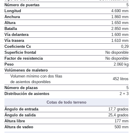
Número de puertas
5
Longitud
4.690 mm
Anchura
1.860 mm
Altura
1.650 mm
Batalla
2.850 mm
Vía delantera
1.600 mm
Vía trasera
1.610 mm
Coeficiente Cx
0,29
Superficie frontal
No disponible
Factor de resistencia
No disponible
Peso
2.060 kg
Volúmenes de maletero
Volumen mínimo con dos filas
452 litros
de asientos disponibles
Número de plazas
5
Distribución de asientos
2 + 3
Cotas de todo terreno
Ángulo de entrada
17,7 grados
Ángulo de salida
25,4 grados
Altura libre
177 mm
Altura de vadeo
500 mm