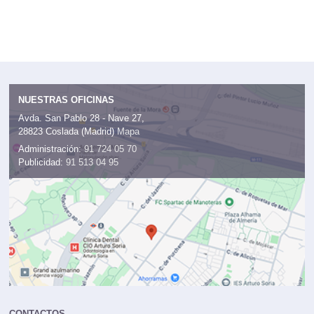
NUESTRAS OFICINAS
Avda. San Pablo 28 - Nave 27,
28823 Coslada (Madrid)
Mapa
Administración:
91 724 05 70
Publicidad:
91 513 04 95
CONTACTOS