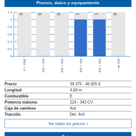
Precios, datos y equipamiento
1.2
0
0
0
1
1
0
1
0.8
0.6
0.4
0.2
0
10k > 20k
20k > 30k
30k > 40k
40k > 50k
+ de 50k
0 > 10k€
Precio
39.375 - 46.925 €
Longitud
4,69 m
Combustible
E
Potencia máxima
224 - 343 CV
Caja de cambios
Aut
Tracción
Del, 4x4
Ver todos los precios