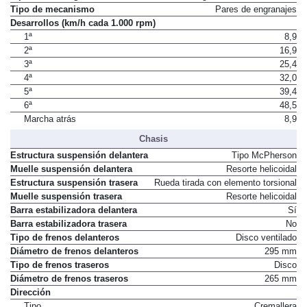
Tipo de mecanismo
Pares de engranajes
Desarrollos (km/h cada 1.000 rpm)
1ª
8,9
2ª
16,9
3ª
25,4
4ª
32,0
5ª
39,4
6ª
48,5
Marcha atrás
8,9
Chasis
Estructura suspensión delantera
Tipo McPherson
Muelle suspensión delantera
Resorte helicoidal
Estructura suspensión trasera
Rueda tirada con elemento torsional
Muelle suspensión trasera
Resorte helicoidal
Barra estabilizadora delantera
Sí
Barra estabilizadora trasera
No
Tipo de frenos delanteros
Disco ventilado
Diámetro de frenos delanteros
295 mm
Tipo de frenos traseros
Disco
Diámetro de frenos traseros
265 mm
Dirección
Tipo
Cremallera