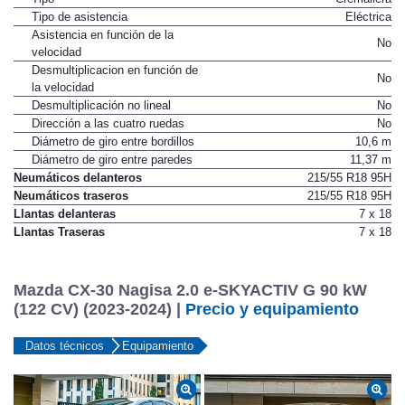
Tipo de asistencia
Eléctrica
Asistencia en función de la
No
velocidad
Desmultiplicacion en función de
No
la velocidad
Desmultiplicación no lineal
No
Dirección a las cuatro ruedas
No
Diámetro de giro entre bordillos
10,6 m
Diámetro de giro entre paredes
11,37 m
Neumáticos delanteros
215/55 R18 95H
Neumáticos traseros
215/55 R18 95H
Llantas delanteras
7 x 18
Llantas Traseras
7 x 18
Mazda CX-30 Nagisa 2.0 e-SKYACTIV G 90 kW
(122 CV) (2023-2024) |
Precio y equipamiento
Datos técnicos
Equipamiento