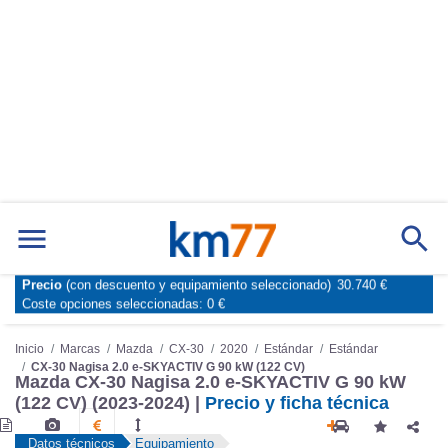
Precio
(con descuento y equipamiento seleccionado)
30.740 €
Marcas
Comparador de coches
Coste opciones seleccionadas:
0 €
Inicio
Marcas
Mazda
CX-30
2020
Estándar
Estándar
CX-30 Nagisa 2.0 e-SKYACTIV G 90 kW (122 CV)
Mazda CX-30 Nagisa 2.0 e-SKYACTIV G 90 kW
(122 CV) (2023-2024) |
Precio y ficha técnica
Datos técnicos
Equipamiento