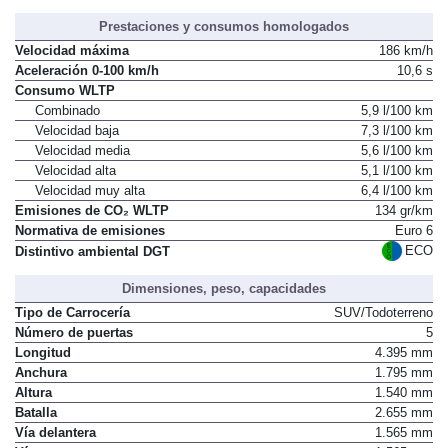
Prestaciones y consumos homologados
Velocidad máxima
186 km/h
Aceleración 0-100 km/h
10,6 s
Consumo WLTP
Combinado
5,9 l/100 km
Velocidad baja
7,3 l/100 km
Velocidad media
5,6 l/100 km
Velocidad alta
5,1 l/100 km
Velocidad muy alta
6,4 l/100 km
Emisiones de CO₂ WLTP
134 gr/km
Normativa de emisiones
Euro 6
ECO
Distintivo ambiental DGT
Dimensiones, peso, capacidades
Tipo de Carrocería
SUV/Todoterreno
Número de puertas
5
Longitud
4.395 mm
Anchura
1.795 mm
Altura
1.540 mm
Batalla
2.655 mm
Vía delantera
1.565 mm