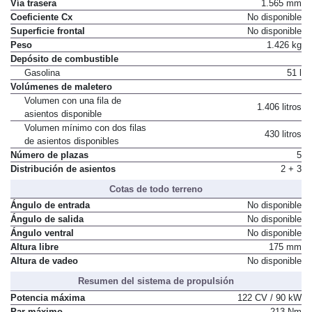
Vía trasera
1.565 mm
Coeficiente Cx
No disponible
Superficie frontal
No disponible
Peso
1.426 kg
Depósito de combustible
Gasolina
51 l
Volúmenes de maletero
Volumen con una fila de
1.406 litros
asientos disponible
Volumen mínimo con dos filas
430 litros
de asientos disponibles
Número de plazas
5
Distribución de asientos
2 + 3
Cotas de todo terreno
Ángulo de entrada
No disponible
Ángulo de salida
No disponible
Ángulo ventral
No disponible
Altura libre
175 mm
Altura de vadeo
No disponible
Resumen del sistema de propulsión
Potencia máxima
122 CV / 90 kW
Par máximo
213 Nm