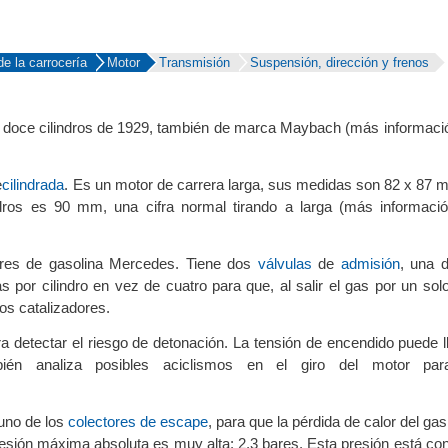
e la carrocería
Motor
Transmisión
Suspensión, dirección y frenos
 doce cilindros de 1929, también de marca Maybach (
más informaci
e
cilindrada
. Es un motor de carrera larga, sus medidas son 82 x 87 
indros es 90 mm, una cifra normal tirando a larga (
más informaci
ores de gasolina Mercedes. Tiene dos
válvulas
de
admisión
, una 
 por cilindro en vez de cuatro para que, al salir el gas por un sol
los catalizadores.
a detectar el riesgo de detonación. La tensión de encendido puede l
mbién analiza posibles aciclismos en el giro del motor par
 uno de los
colectores de escape
, para que la pérdida de calor del ga
sión máxima absoluta es muy alta: 2,3 bares. Esta presión está con