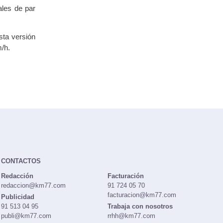
ales de par
sta versión
m/h.
CONTACTOS
Redacción
Facturación
redaccion@km77.com
91 724 05 70
facturacion@km77.com
Publicidad
91 513 04 95
Trabaja con nosotros
publi@km77.com
rrhh@km77.com