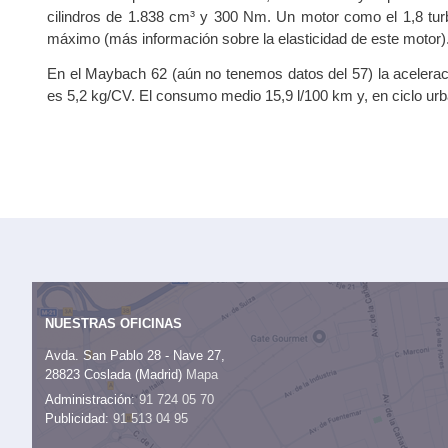
cilindros de 1.838 cm³ y 300 Nm. Un motor como el 1,8 tur
máximo (
más información
sobre la elasticidad de este motor)
En el Maybach 62 (aún no tenemos datos del 57) la aceleraci
es 5,2 kg/CV. El consumo medio 15,9 l/100 km y, en ciclo urb
NUESTRAS OFICINAS
Avda. San Pablo 28 - Nave 27,
28823 Coslada (Madrid)
Mapa
Administración:
91 724 05 70
Publicidad:
91 513 04 95