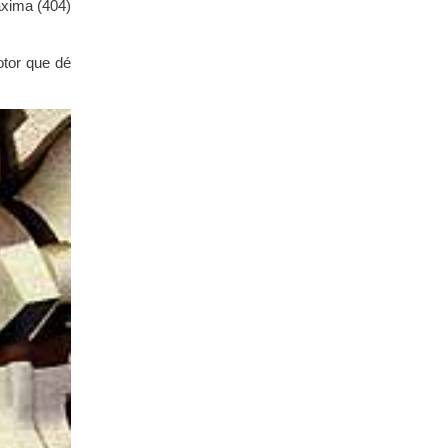
áxima (404)
otor que dé