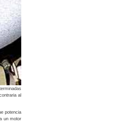
eterminadas
ontraria al
ue potencia
ra un motor