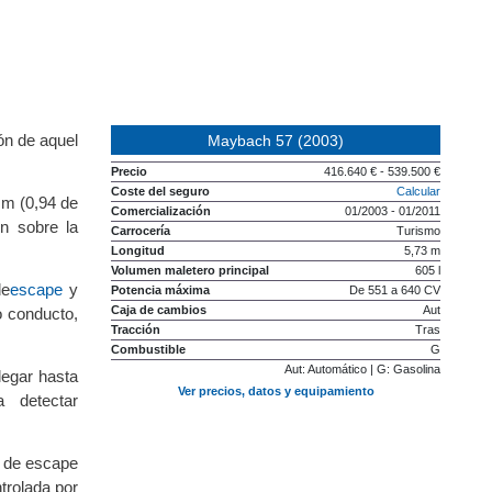
ón
de aquel
Maybach 57 (2003)
Precio
416.640 € - 539.500 €
Coste del seguro
Calcular
mm (0,94 de
Comercialización
01/2003 - 01/2011
ón
sobre la
Carrocería
Turismo
Longitud
5,73 m
Volumen maletero principal
605 l
de
escape
y
Potencia máxima
De 551 a 640 CV
Caja de cambios
Aut
o conducto,
Tracción
Tras
Combustible
G
Aut: Automático | G: Gasolina
legar hasta
Ver precios, datos y equipamiento
a detectar
s de escape
trolada por