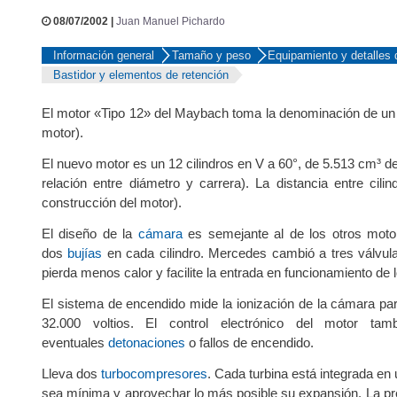
08/07/2002 |
Juan Manuel Pichardo
Información general
Tamaño y peso
Equipamiento y detalles d
Bastidor y elementos de retención
El motor «Tipo 12» del Maybach toma la denominación de un
motor).
El nuevo motor es un 12 cilindros en V a 60°, de 5.513 cm³ d
relación entre diámetro y carrera). La distancia entre cil
construcción del motor).
El diseño de la
cámara
es semejante al de los otros mot
dos
bujías
en cada cilindro. Mercedes cambió a tres válvulas
pierda menos calor y facilite la entrada en funcionamiento de 
El sistema de encendido mide la ionización de la cámara par
32.000 voltios. El control electrónico del motor ta
eventuales
detonaciones
o fallos de encendido.
Lleva dos
turbocompresores
. Cada turbina está integrada en
sea mínima y aprovechar lo más posible su expansión. La pre