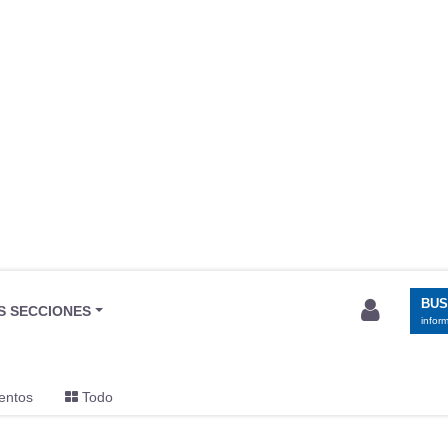
BU
S SECCIONES
infor
entos
Todo