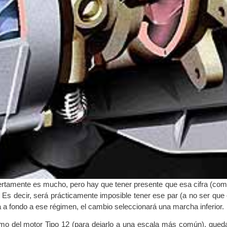
rtamente es mucho, pero hay que tener presente que esa cifra (com
 Es decir, será prácticamente imposible tener ese par (a no ser que e
a a fondo a ese régimen, el cambio seleccionará una marcha inferior.
máximo del motor Tipo 12 (para dejarlo a una escala más común), qued