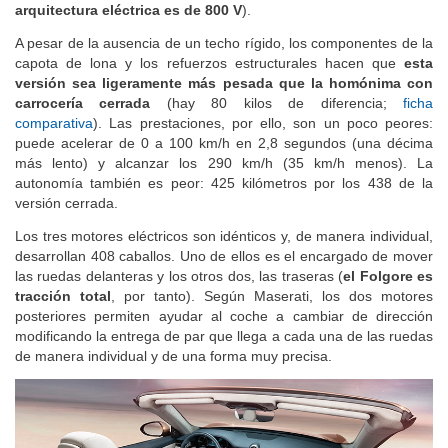
arquitectura eléctrica es de 800 V
).
A pesar de la ausencia de un techo rígido, los componentes de la
capota de lona y los refuerzos estructurales hacen que
esta
versión sea ligeramente más pesada que la homónima con
carrocería cerrada
(hay 80 kilos de diferencia;
ficha
comparativa
). Las prestaciones, por ello, son un poco peores:
puede acelerar de 0 a 100 km/h en 2,8 segundos (una décima
más lento) y alcanzar los 290 km/h (35 km/h menos). La
autonomía también es peor: 425 kilómetros por los 438 de la
versión cerrada.
Los tres motores eléctricos son idénticos y, de manera individual,
desarrollan 408 caballos. Uno de ellos es el encargado de mover
las ruedas delanteras y los otros dos, las traseras (
el Folgore es
tracción total
, por tanto). Según Maserati, los dos motores
posteriores permiten ayudar al coche a cambiar de dirección
modificando la entrega de par que llega a cada una de las ruedas
de manera individual y de una forma muy precisa.