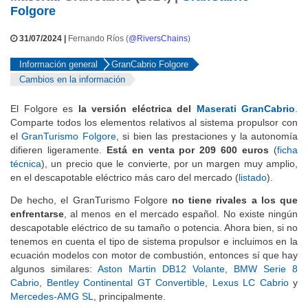
Folgore
31/07/2024 |
Fernando Ríos (
@RiversChains
)
Información general
GranCabrio Folgore
Cambios en la información
El Folgore es
la versión eléctrica del
Maserati GranCabrio
.
Comparte todos los elementos relativos al sistema propulsor con
el
GranTurismo Folgore
, si bien las prestaciones y la autonomía
difieren ligeramente.
Está en venta por 209 600 euros
(
ficha
técnica
), un precio que le convierte, por un margen muy amplio,
en el descapotable eléctrico más caro del mercado (
listado
).
De hecho, el GranTurismo Folgore
no tiene rivales a los que
enfrentarse
, al menos en el mercado español. No existe ningún
descapotable eléctrico de su tamaño o potencia. Ahora bien, si no
tenemos en cuenta el tipo de sistema propulsor e incluimos en la
ecuación modelos con motor de combustión, entonces sí que hay
algunos similares:
Aston Martin DB12 Volante
,
BMW Serie 8
Cabrio
,
Bentley Continental GT Convertible
,
Lexus LC Cabrio
y
Mercedes-AMG SL
, principalmente.