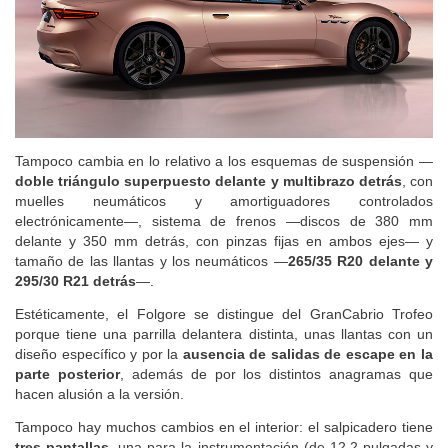
Tampoco cambia en lo relativo a los esquemas de suspensión —
doble triángulo superpuesto delante y multibrazo detrás
, con
muelles neumáticos y amortiguadores controlados
electrónicamente—, sistema de frenos —discos de 380 mm
delante y 350 mm detrás, con pinzas fijas en ambos ejes— y
tamaño de las llantas y los neumáticos —
265/35 R20 delante y
295/30 R21 detrás
—.
Estéticamente, el Folgore se distingue del GranCabrio Trofeo
porque tiene una parrilla delantera distinta, unas llantas con un
diseño específico y por la
ausencia de salidas de escape en la
parte posterior
, además de por los distintos anagramas que
hacen alusión a la versión.
Tampoco hay muchos cambios en el interior: el salpicadero tiene
tres pantallas
, una para la instrumentación (de 12,2 pulgadas y