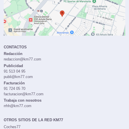
CONTACTOS
Redacción
redaccion@km77.com
Publicidad
91 513 04 95
publi@km77.com
Facturación
91 724 05 70
facturacion@km77.com
Trabaja con nosotros
rrhh@km77.com
OTROS SITIOS DE LA RED KM77
Coches77