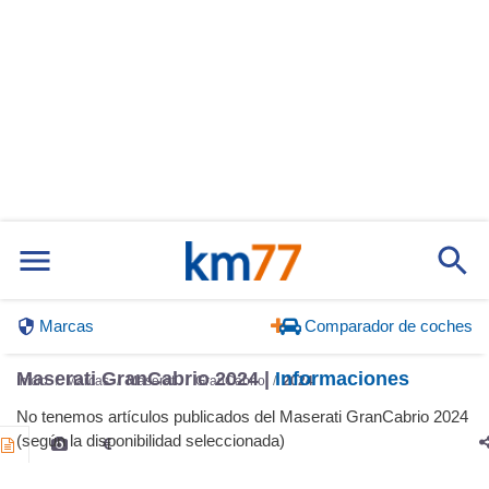
Marcas
Comparador de coches
Maserati GranCabrio 2024 |
Informaciones
Inicio
Marcas
Maserati
GranCabrio
2024
No tenemos artículos publicados del Maserati GranCabrio 2024
(según la disponibilidad seleccionada)