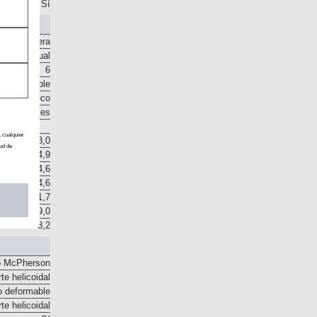
Sí
Delantera
Manual
6
o disponible
sco en seco
e engranajes
, cualquier
8,0
ud de
14,9
24,6
34,6
41,7
49,0
8,2
o McPherson
te helicoidal
o deformable
te helicoidal