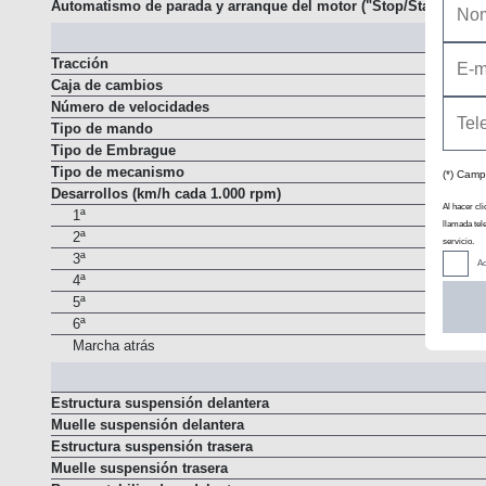
Automatismo de parada y arranque del motor ("Stop/Start")
Tracción
Caja de cambios
Número de velocidades
Tipo de mando
Tipo de Embrague
Tipo de mecanismo
(*) Camp
Desarrollos (km/h cada 1.000 rpm)
Al hacer cli
1ª
llamada tel
2ª
servicio.
3ª
Ac
4ª
5ª
6ª
Marcha atrás
Estructura suspensión delantera
Muelle suspensión delantera
Estructura suspensión trasera
Muelle suspensión trasera