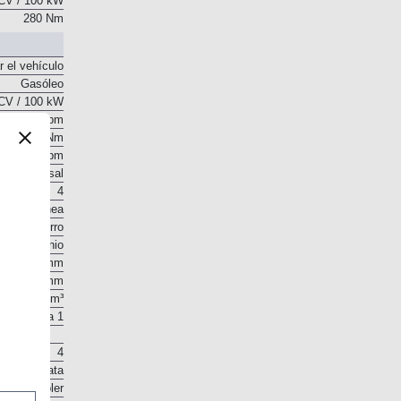
CV / 100 kW
280 Nm
r el vehículo
Gasóleo
CV / 100 kW
4.000 rpm
280 Nm
 - 3.000 rpm
o transversal
4
En línea
Hierro
Aluminio
77 mm
85,8 mm
1.598 cm³
15,9 a 1
4
 en la culata
. Intercooler