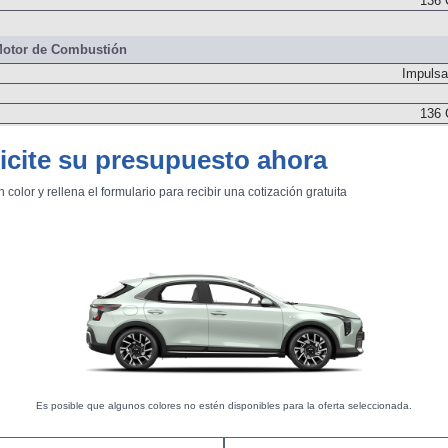
136 
otor de Combustión
Impulsa
136 
icite su presupuesto ahora
1.500
n color y rellena el formulario para recibir una cotización gratuita
Delanter
Es posible que algunos colores no estén disponibles para la oferta seleccionada.
Dos árboles de levas
Inyección directa por conducto común. Turbo. Geometría variable