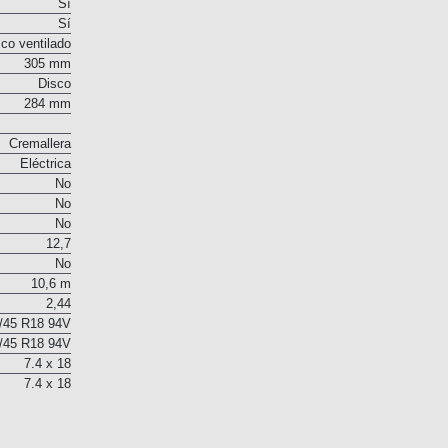
Sí
Sí
co ventilado
305 mm
Disco
284 mm
Cremallera
Eléctrica
No
No
No
12,7
No
10,6 m
2,44
/45 R18 94V
/45 R18 94V
7.4 x 18
7.4 x 18