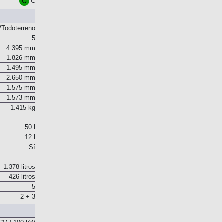
C
Todoterreno
5
4.395 mm
1.826 mm
1.495 mm
2.650 mm
1.575 mm
1.573 mm
1.415 kg
50 l
12 l
Sí
1.378 litros
426 litros
5
2 + 3