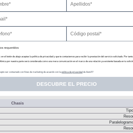
Transmisión
N
Embrague monodi
Pares d
os requeridos
c en el botón de abajo aceptas la política de privacidad y que te contactemos para recibir la prestación del servicio solicitado. Por tanto
efónica por nuestra parte será considerada como una mera comunicación en el marco de una relación ya existente basada en tu solicit
epto ser contactado con fines de marketing de acuerdo con la
política de privacidad
de AutoXY
DESCUBRE EL PRECIO
Chasis
Tip
Resor
Paralelogram
Resor