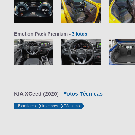
Emotion Pack Premium -
3 fotos
KIA XCeed (2020) |
Fotos Técnicas
Exteriores
Interiores
Técnicas