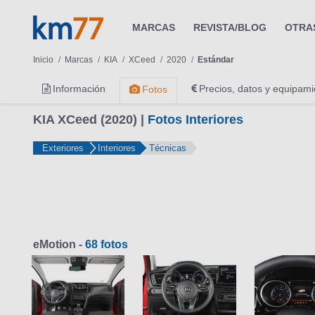
MARCAS
REVISTA/BLOG
OTRA
Inicio
Marcas
KIA
XCeed
2020
Estándar
Información
Precios, datos y equipami
Fotos
KIA XCeed (2020) |
Fotos Interiores
Exteriores
Interiores
Técnicas
eMotion -
68 fotos