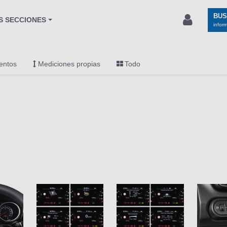
BU
S SECCIONES
infor
entos
Mediciones propias
Todo