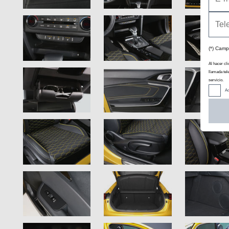
(*) Camp
Al hacer cli
llamada tel
servicio.
Ac