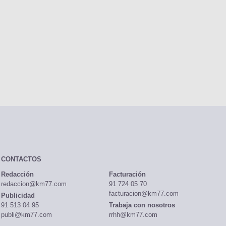
CONTACTOS
Redacción
Facturación
redaccion@km77.com
91 724 05 70
facturacion@km77.com
Publicidad
91 513 04 95
Trabaja con nosotros
publi@km77.com
rrhh@km77.com