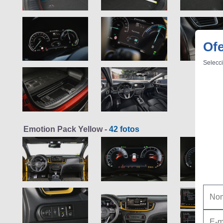
Ofe
Selecci
Emotion Pack Yellow -
42 fotos