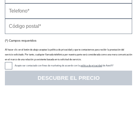
(*) Campos requeridos
Al hacer clic en el botón de abajo aceptas la política de privacidad y que te contactemos para recibir la prestación del
servicio solicitado. Por tanto, cualquier llamada telefónica por nuestra parte será considerada como una mera comunicación
en el marco de una relación ya existente basada en tu solicitud de servicio.
Acepto ser contactado con fines de marketing de acuerdo con la
política de privacidad
de AutoXY
DESCUBRE EL PRECIO