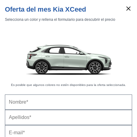
Oferta del mes Kia XCeed
Selecciona un color y rellena el formulario para descubrir el precio
Marcas
Comparador de coches
Inicio
Marcas
KIA
XCeed
2020
KIA XCeed (2020) |
Fotos Exteriores
Es posible que algunos colores no estén disponibles para la oferta seleccionada.
Exteriores
Interiores
Técnicas
eMotion -
17 fotos