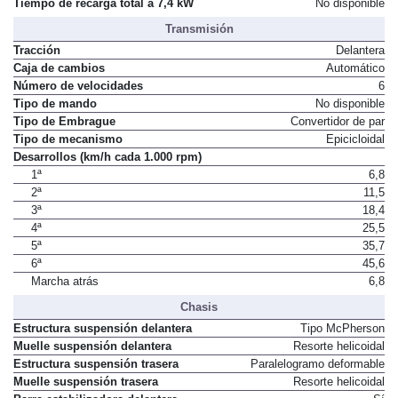
Tiempo de recarga total a 7,4 kW
No disponible
Transmisión
Tracción
Delantera
Caja de cambios
Automático
Número de velocidades
6
Tipo de mando
No disponible
Tipo de Embrague
Convertidor de par
Tipo de mecanismo
Epicicloidal
Desarrollos (km/h cada 1.000 rpm)
1ª
6,8
2ª
11,5
3ª
18,4
4ª
25,5
5ª
35,7
6ª
45,6
Marcha atrás
6,8
Chasis
Estructura suspensión delantera
Tipo McPherson
Muelle suspensión delantera
Resorte helicoidal
Estructura suspensión trasera
Paralelogramo deformable
Muelle suspensión trasera
Resorte helicoidal