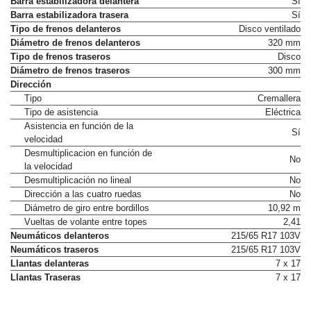
Barra estabilizadora delantera
Sí
Barra estabilizadora trasera
Sí
Tipo de frenos delanteros
Disco ventilado
Diámetro de frenos delanteros
320 mm
Tipo de frenos traseros
Disco
Diámetro de frenos traseros
300 mm
Dirección
Tipo
Cremallera
Tipo de asistencia
Eléctrica
Asistencia en función de la
Sí
velocidad
Desmultiplicacion en función de
No
la velocidad
Desmultiplicación no lineal
No
Dirección a las cuatro ruedas
No
Diámetro de giro entre bordillos
10,92 m
Vueltas de volante entre topes
2,41
Neumáticos delanteros
215/65 R17 103V
Neumáticos traseros
215/65 R17 103V
Llantas delanteras
7 x 17
Llantas Traseras
7 x 17