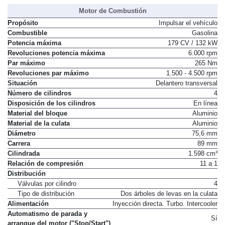
Motor de Combustión
Propósito
Impulsar el vehículo
Combustible
Gasolina
Potencia máxima
179 CV / 132 kW
Revoluciones potencia máxima
6.000 rpm
Par máximo
265 Nm
Revoluciones par máximo
1.500 - 4.500 rpm
Situación
Delantero transversal
Número de cilindros
4
Disposición de los cilindros
En línea
Material del bloque
Aluminio
Material de la culata
Aluminio
Diámetro
75,6 mm
Carrera
89 mm
Cilindrada
1.598 cm³
Relación de compresión
11 a 1
Distribución
Válvulas por cilindro
4
Tipo de distribución
Dos árboles de levas en la culata
Alimentación
Inyección directa. Turbo. Intercooler
Automatismo de parada y
Sí
arranque del motor ("Stop/Start")