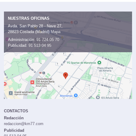
NUESTRAS OFICINAS
Avda. San Pablo 28 - Nave 27,
28823 Coslada (Madrid)
Mapa
Administración:
91 724 05 70
Publicidad:
91 513 04 95
CONTACTOS
Redacción
redaccion@km77.com
Publicidad