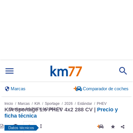
Marcas
Comparador de coches
Inicio
Marcas
KIA
Sportage
2026
Estándar
PHEV
KIA Sportage 1.6 PHEV 4x2 288 CV |
Precio y
Sportage 1.6 PHEV 4x2 288 CV
ficha técnica
Datos técnicos