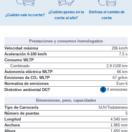
¿Cuánto gastas en tu
Disfruta el cambio de
¿Cuánto vale tu coche?
coche al año?
coche
Prestaciones y consumos homologados
Velocidad máxima
206 km/h
Aceleración 0-100 km/h
7,5 s
Consumo WLTP
Combinado
2,9 l/100 km
Autonomía eléctrica WLTP
66 km
Emisiones de CO₂ WLTP
67 gr/km
Normativa de emisiones
Euro 6
0 emisiones
Distintivo ambiental DGT
Dimensiones, peso, capacidades
Tipo de Carrocería
SUV/Todoterreno
Número de puertas
5
Longitud
4.540 mm
Anchura
1.865 mm
Altura
1.650 mm