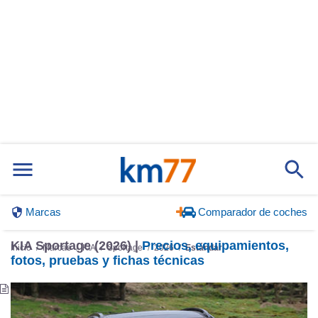
Marcas
Comparador de coches
KIA Sportage (2026) |
Precios, equipamientos,
Inicio
Marcas
KIA
Sportage
2026
Estándar
fotos, pruebas y fichas técnicas