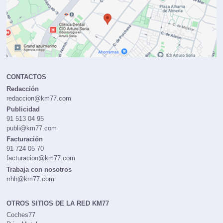
CONTACTOS
Redacción
redaccion@km77.com
Publicidad
91 513 04 95
publi@km77.com
Facturación
91 724 05 70
facturacion@km77.com
Trabaja con nosotros
rrhh@km77.com
OTROS SITIOS DE LA RED KM77
Coches77