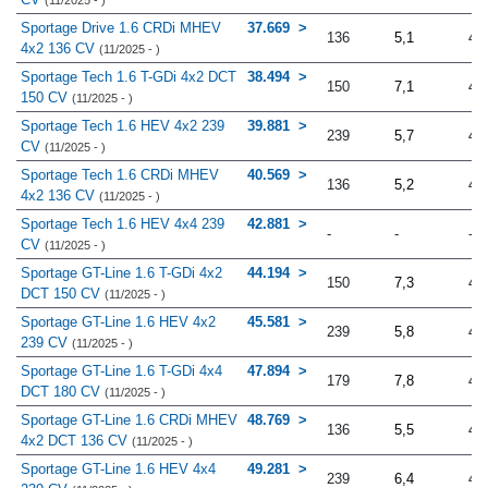
(11/2025 - )
Sportage Drive 1.6 CRDi MHEV
37.669
136
5,1
4.
4x2 136 CV
(11/2025 - )
Sportage Tech 1.6 T-GDi 4x2 DCT
38.494
150
7,1
4.
150 CV
(11/2025 - )
Sportage Tech 1.6 HEV 4x2 239
39.881
239
5,7
4.
CV
(11/2025 - )
Sportage Tech 1.6 CRDi MHEV
40.569
136
5,2
4.
4x2 136 CV
(11/2025 - )
Sportage Tech 1.6 HEV 4x4 239
42.881
-
-
-
CV
(11/2025 - )
Sportage GT-Line 1.6 T-GDi 4x2
44.194
150
7,3
4.
DCT 150 CV
(11/2025 - )
Sportage GT-Line 1.6 HEV 4x2
45.581
239
5,8
4.
239 CV
(11/2025 - )
Sportage GT-Line 1.6 T-GDi 4x4
47.894
179
7,8
4.
DCT 180 CV
(11/2025 - )
Sportage GT-Line 1.6 CRDi MHEV
48.769
136
5,5
4.
4x2 DCT 136 CV
(11/2025 - )
Sportage GT-Line 1.6 HEV 4x4
49.281
239
6,4
4.