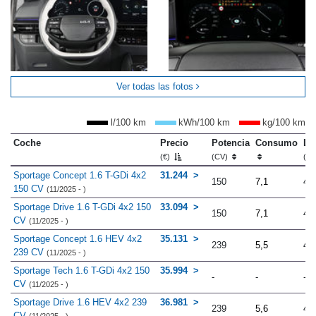
Ver todas las fotos
l/100 km
kWh/100 km
kg/100 km
Coche
Precio
Potencia
Consumo
Lo
(€)
(CV)
(m
Sportage Concept 1.6 T-GDi 4x2
31.244
150
7,1
4.
150 CV
(11/2025 - )
Sportage Drive 1.6 T-GDi 4x2 150
33.094
150
7,1
4.
CV
(11/2025 - )
Sportage Concept 1.6 HEV 4x2
35.131
239
5,5
4.
239 CV
(11/2025 - )
Sportage Tech 1.6 T-GDi 4x2 150
35.994
-
-
-
CV
(11/2025 - )
Sportage Drive 1.6 HEV 4x2 239
36.981
239
5,6
4.
CV