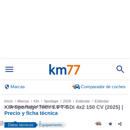
Marcas
Comparador de coches
Inicio
Marcas
KIA
Sportage
2026
Estándar
Estándar
KIA Sportage Tech 1.6 T-GDi 4x2 150 CV (2025) |
Sportage Tech 1.6 T-GDi 4x2 150 CV
Precio y ficha técnica
Datos técnicos
Equipamiento