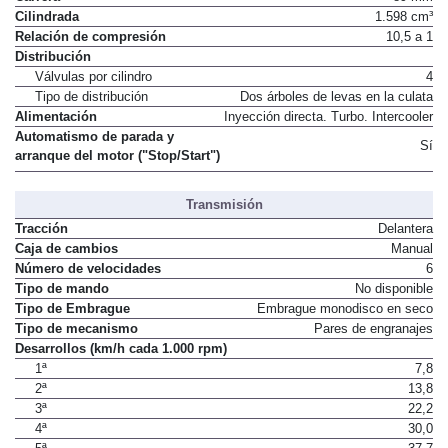
Cilindrada
1.598 cm³
Relación de compresión
10,5 a 1
Distribución
Válvulas por cilindro
4
Tipo de distribución
Dos árboles de levas en la culata
Alimentación
Inyección directa. Turbo. Intercooler
Automatismo de parada y
Sí
arranque del motor ("Stop/Start")
Transmisión
Tracción
Delantera
Caja de cambios
Manual
Número de velocidades
6
Tipo de mando
No disponible
Tipo de Embrague
Embrague monodisco en seco
Tipo de mecanismo
Pares de engranajes
Desarrollos (km/h cada 1.000 rpm)
1ª
7,8
2ª
13,8
3ª
22,2
4ª
30,0