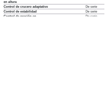
en altura
Control de crucero adaptativo
De serie
Control de estabilidad
De serie
Control de presión en
De serie
neumáticos
Control de tracción
De serie
Cámara de visión trasera
De serie
Desactivación de airbag del
De serie
pasajero delantero
Detector de vehículos en ángulo
De serie
muerto
Dirección asistida sensible a la
De serie
velocidad
Faros LED
De serie
Faros antiniebla
No disponible
Faros con iluminación adaptativa
De serie
Limitador de velocidad
De serie
Limpialuneta
De serie
Llamada de emergencia
De serie
Luneta térmica
De serie
Luz de frenada de emergencia
De serie
Luz diurna LED
De serie
Mandos multifunción en volante
De serie