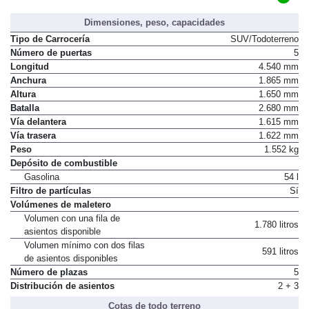
Dimensiones, peso, capacidades
Tipo de Carrocería
SUV/Todoterreno
Número de puertas
5
Longitud
4.540 mm
Anchura
1.865 mm
Altura
1.650 mm
Batalla
2.680 mm
Vía delantera
1.615 mm
Vía trasera
1.622 mm
Peso
1.552 kg
Depósito de combustible
Gasolina
54 l
Filtro de partículas
Sí
Volúmenes de maletero
Volumen con una fila de
1.780 litros
asientos disponible
Volumen mínimo con dos filas
591 litros
de asientos disponibles
Número de plazas
5
Distribución de asientos
2 + 3
Cotas de todo terreno