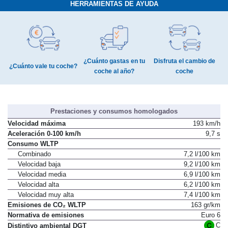
HERRAMIENTAS DE AYUDA
¿Cuánto gastas en tu
Disfruta el cambio de
¿Cuánto vale tu coche?
coche al año?
coche
Prestaciones y consumos homologados
Velocidad máxima
193 km/h
Aceleración 0-100 km/h
9,7 s
Consumo WLTP
Combinado
7,2 l/100 km
Velocidad baja
9,2 l/100 km
Velocidad media
6,9 l/100 km
Velocidad alta
6,2 l/100 km
Velocidad muy alta
7,4 l/100 km
Emisiones de CO₂ WLTP
163 gr/km
Normativa de emisiones
Euro 6
C
Distintivo ambiental DGT