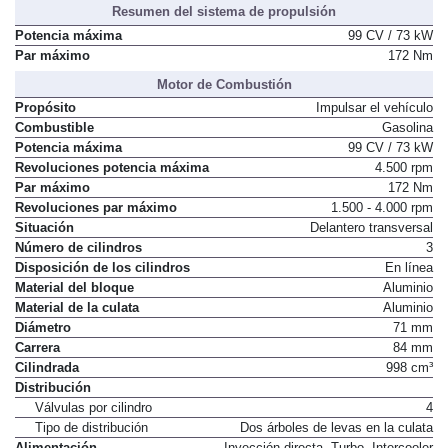
Resumen del sistema de propulsión
Potencia máxima
99 CV / 73 kW
Par máximo
172 Nm
Motor de Combustión
Propósito
Impulsar el vehículo
Combustible
Gasolina
Potencia máxima
99 CV / 73 kW
Revoluciones potencia máxima
4.500 rpm
Par máximo
172 Nm
Revoluciones par máximo
1.500 - 4.000 rpm
Situación
Delantero transversal
Número de cilindros
3
Disposición de los cilindros
En línea
Material del bloque
Aluminio
Material de la culata
Aluminio
Diámetro
71 mm
Carrera
84 mm
Cilindrada
998 cm³
Distribución
Válvulas por cilindro
4
Tipo de distribución
Dos árboles de levas en la culata
Alimentación
Inyección directa. Turbo. Intercooler