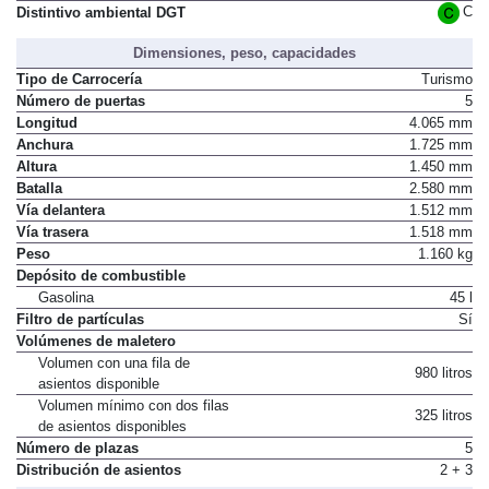
C
Distintivo ambiental DGT
Dimensiones, peso, capacidades
Tipo de Carrocería
Turismo
Número de puertas
5
Longitud
4.065 mm
Anchura
1.725 mm
Altura
1.450 mm
Batalla
2.580 mm
Vía delantera
1.512 mm
Vía trasera
1.518 mm
Peso
1.160 kg
Depósito de combustible
Gasolina
45 l
Filtro de partículas
Sí
Volúmenes de maletero
Volumen con una fila de
980 litros
asientos disponible
Volumen mínimo con dos filas
325 litros
de asientos disponibles
Número de plazas
5
Distribución de asientos
2 + 3