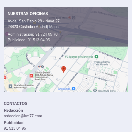
NUESTRAS OFICINAS
Avda. San Pablo 28 - Nave 27,
28823 Coslada (Madrid)
Mapa
Administración:
91 724 05 70
Publicidad:
91 513 04 95
CONTACTOS
Redacción
redaccion@km77.com
Publicidad
91 513 04 95