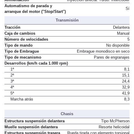
Automatismo de parada y
Sí
arranque del motor ("Stop/Start")
Transmisión
Tracción
Delantera
Caja de cambios
Manual
Número de velocidades
5
Tipo de mando
No disponible
Tipo de Embrague
Embrague monodisco en seco
Tipo de mecanismo
Pares de engranajes
Desarrollos (km/h cada 1.000 rpm)
1ª
8,1
2ª
15,1
3ª
24,4
4ª
32,9
5ª
41,9
Marcha atrás
8,3
Chasis
Estructura suspensión delantera
Tipo McPherson
Muelle suspensión delantera
Resorte helicoidal
Estructura suspensión trasera
Rueda tirada con elemento torsional