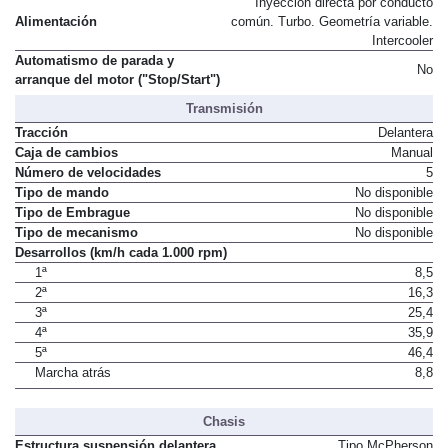
Inyección directa por conducto
Alimentación
común. Turbo. Geometría variable.
Intercooler
Automatismo de parada y
No
arranque del motor ("Stop/Start")
Transmisión
Tracción
Delantera
Caja de cambios
Manual
Número de velocidades
5
Tipo de mando
No disponible
Tipo de Embrague
No disponible
Tipo de mecanismo
No disponible
Desarrollos (km/h cada 1.000 rpm)
1ª
8,5
2ª
16,3
3ª
25,4
4ª
35,9
5ª
46,4
Marcha atrás
8,8
Chasis
Estructura suspensión delantera
Tipo McPherson