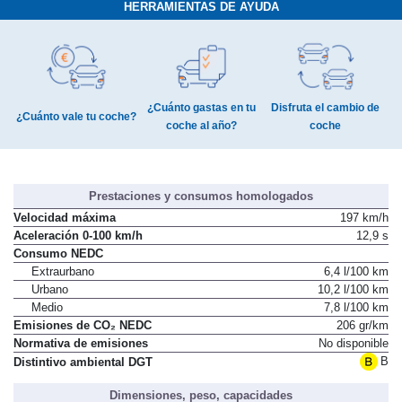
HERRAMIENTAS DE AYUDA
¿Cuánto gastas en tu
Disfruta el cambio de
¿Cuánto vale tu coche?
coche al año?
coche
Prestaciones y consumos homologados
Velocidad máxima
197 km/h
Aceleración 0-100 km/h
12,9 s
Consumo NEDC
Extraurbano
6,4 l/100 km
Urbano
10,2 l/100 km
Medio
7,8 l/100 km
Emisiones de CO₂ NEDC
206 gr/km
Normativa de emisiones
No disponible
B
Distintivo ambiental DGT
Dimensiones, peso, capacidades