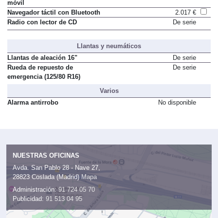
móvil
Navegador táctil con Bluetooth
2.017 €
Radio con lector de CD
De serie
Llantas y neumáticos
Llantas de aleación 16"
De serie
Rueda de repuesto de
De serie
emergencia (125/80 R16)
Varios
Alarma antirrobo
No disponible
NUESTRAS OFICINAS
Avda. San Pablo 28 - Nave 27,
28823 Coslada (Madrid)
Mapa
Administración:
91 724 05 70
Publicidad:
91 513 04 95