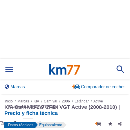
Marcas
Comparador de coches
Inicio
Marcas
KIA
Carnival
2006
Estándar
Active
KIA Carnival 2.9 CRDi VGT Active (2008-2010) |
Carnival 2.9 CRDi VGT Active
Precio y ficha técnica
Datos técnicos
Equipamiento