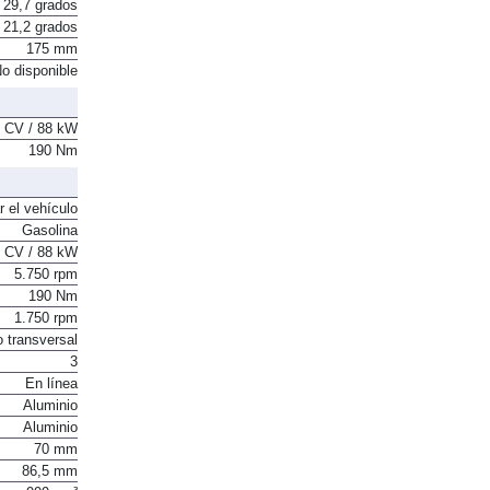
17,9 grados
29,7 grados
21,2 grados
175 mm
o disponible
 CV / 88 kW
190 Nm
r el vehículo
Gasolina
 CV / 88 kW
5.750 rpm
190 Nm
1.750 rpm
o transversal
3
En línea
Aluminio
Aluminio
70 mm
86,5 mm