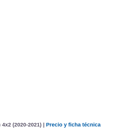
BU
S SECCIONES
infor
gade Sport 1.0 Turbo 88 kW (120 CV) 4x2
Mediciones propias
Todo
entos
 4x2 (2020-2021) |
Precio y ficha técnica