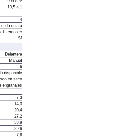
999 cm³
10,5 a 1
4
 en la culata
. Intercooler
Sí
Delantera
Manual
6
o disponible
sco en seco
e engranajes
7,3
14,3
20,4
27,2
33,9
39,6