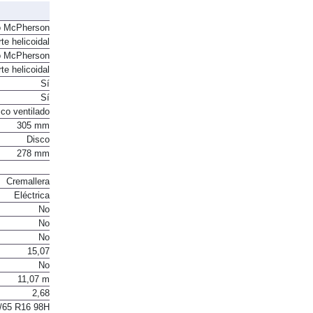
7,6
o McPherson
te helicoidal
o McPherson
te helicoidal
Sí
Sí
co ventilado
305 mm
Disco
278 mm
Cremallera
Eléctrica
No
No
No
15,07
No
11,07 m
2,68