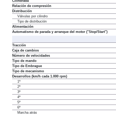
Cilindrada
Relación de compresión
Distribución
Válvulas por cilindro
Tipo de distribución
Alimentación
Automatismo de parada y arranque del motor ("Stop/Start")
Tracción
Caja de cambios
Número de velocidades
Tipo de mando
Tipo de Embrague
Tipo de mecanismo
Desarrollos (km/h cada 1.000 rpm)
1ª
2ª
3ª
4ª
5ª
6ª