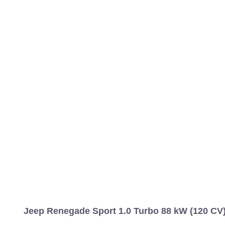
MARCAS
REVISTA/BLOG
OTRA
Inicio
Marcas
Jeep
Renegade
2019
Estándar
Sport
Rene
Información
Fotos
Precios, datos y equipami
Jeep Renegade Sport 1.0 Turbo 88 kW (120 CV)