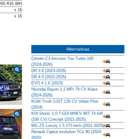
/65 R16 98H
/65 R16 98H
x 16
x 16
Alternativas
Citroën C3 Aircross You Turbo 100
(2024-2026)
DR 3.0 (2023-2026)
DR 4.0 (2022-2025)
EVO 4 1.6 (2023)
Hyundai Bayon 1.2 MPi 79 CV Klass
(2024-2026)
KGM Tivoli G15T 135 CV Urban Plus
(2024)
KIA Stonic 1.0 T-GDi MHEV iMT 74 kW
(100 CV) Concept (2021-2025)
MG ZS Luxury 1.5 VTI-tech (2021-2025)
Renault Captur evolution TCe 90 (2024-