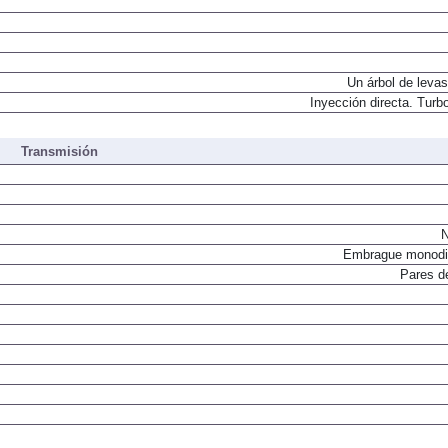
Un árbol de levas
Inyección directa. Turbo
Transmisión
N
Embrague monodi
Pares d