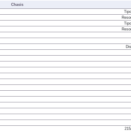
Chasis
Tip
Resor
Tip
Resor
Dis