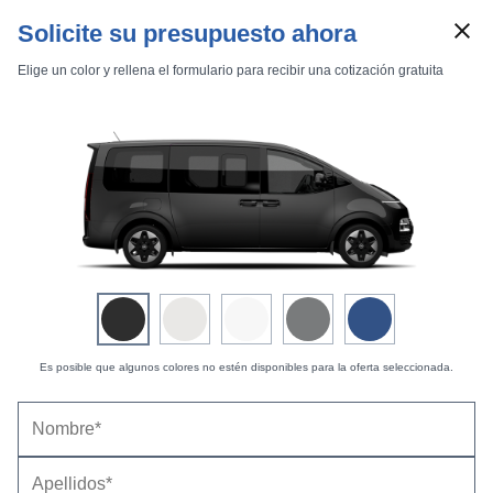
Solicite su presupuesto ahora
Elige un color y rellena el formulario para recibir una cotización gratuita
Marcas
Comparador de coches
Inicio
Marcas
Hyundai
Staria
2022
Estándar
Híbrido
Staria Style 1.6 TGDI HEV 225 CV 6AT
Es posible que algunos colores no estén disponibles para la oferta seleccionada.
Hyundai Staria Style 1.6 TGDI HEV 225 CV 6AT
(2025) |
Precio y ficha técnica
Datos técnicos
Equipamiento