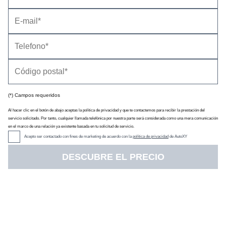
(*) Campos requeridos
Precio
(con descuento y equipamiento seleccionado)
60.740 €
Al hacer clic en el botón de abajo aceptas la política de privacidad y que te contactemos para recibir la prestación del
Descuento oficial
0 €
servicio solicitado. Por tanto, cualquier llamada telefónica por nuestra parte será considerada como una mera comunicación
Precio sin impuestos
46.455 €
en el marco de una relación ya existente basada en tu solicitud de servicio.
IVA
21 %
Acepto ser contactado con fines de marketing de acuerdo con la
política de privacidad
de AutoXY
Impuesto de matriculación
9,75 %
DESCUBRE EL PRECIO
Tarifa de
01/2025