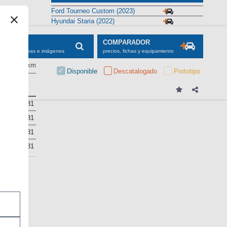
Ford Tourneo Custom (2023)
Hyundai Staria (2022)
SCADOR
COMPARADOR
maciones, fichas e imágenes
precios, fichas y equipamiento
kg/100 km
Disponible
Descatalogado
Prototipo
aletero
831
831
831
831