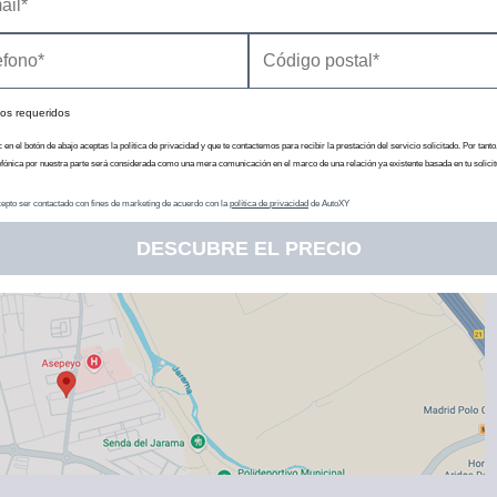
os requeridos
c en el botón de abajo aceptas la política de privacidad y que te contactemos para recibir la prestación del servicio solicitado. Por tanto
efónica por nuestra parte será considerada como una mera comunicación en el marco de una relación ya existente basada en tu solicit
epto ser contactado con fines de marketing de acuerdo con la
política de privacidad
de AutoXY
DESCUBRE EL PRECIO