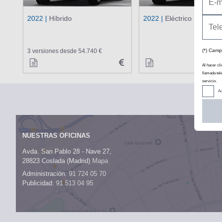
2022 |
Híbrido
2022 |
Eléctrico
(*) Camp
3 versiones desde 54.740 €
Al hacer cli
llamada tel
servicio.
Ac
NUESTRAS OFICINAS
Avda. San Pablo 28 - Nave 27,
28823 Coslada (Madrid)
Mapa
Administración:
91 724 05 70
Publicidad:
91 513 04 95