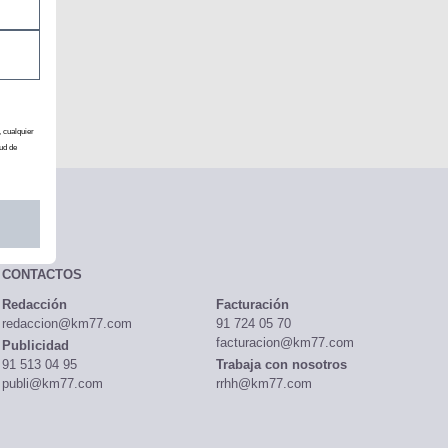
, cualquier
ud de
CONTACTOS
Redacción
Facturación
redaccion@km77.com
91 724 05 70
facturacion@km77.com
Publicidad
91 513 04 95
Trabaja con nosotros
publi@km77.com
rrhh@km77.com