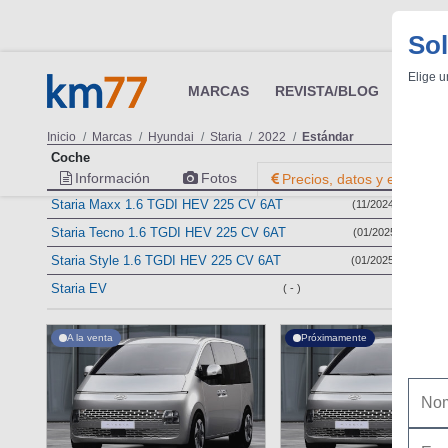
Sol
Elige u
MARCAS
REVISTA/BLOG
OTRA
Inicio
Marcas
Hyundai
Staria
2022
Estándar
Coche
Información
Fotos
Precios, datos y equipami
Staria Maxx 1.6 TGDI HEV 225 CV 6AT
(11/2024 - )
Staria Tecno 1.6 TGDI HEV 225 CV 6AT
(01/2025 - )
Staria Style 1.6 TGDI HEV 225 CV 6AT
(01/2025 - )
Staria EV
( - )
A la venta
Próximamente