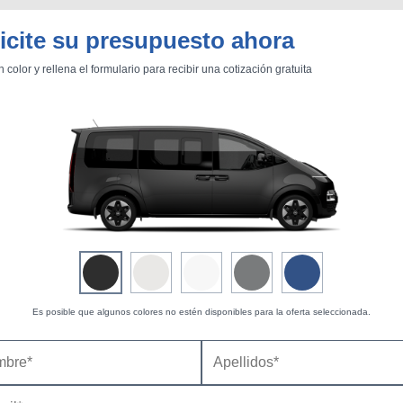
icite su presupuesto ahora
n color y rellena el formulario para recibir una cotización gratuita
BU
S SECCIONES
infor
l/100 km
kWh/100 km
Precio
Potencia
Consumo
Longitud
M
Mediciones propias
Todo
entos
(€)
(CV)
(mm)
(l)
54.740
224
7,6
5.253
57.740
224
7,6
5.253
60.740
224
7,6
5.253
218
-
5.253
Es posible que algunos colores no estén disponibles para la oferta seleccionada.