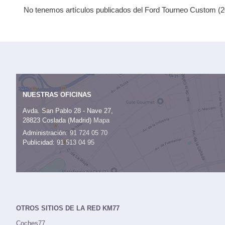
No tenemos artículos publicados del Ford Tourneo Custom (20
NUESTRAS OFICINAS
Avda. San Pablo 28 - Nave 27,
28823 Coslada (Madrid)
Mapa
Administración:
91 724 05 70
Publicidad:
91 513 04 95
OTROS SITIOS DE LA RED KM77
Coches77