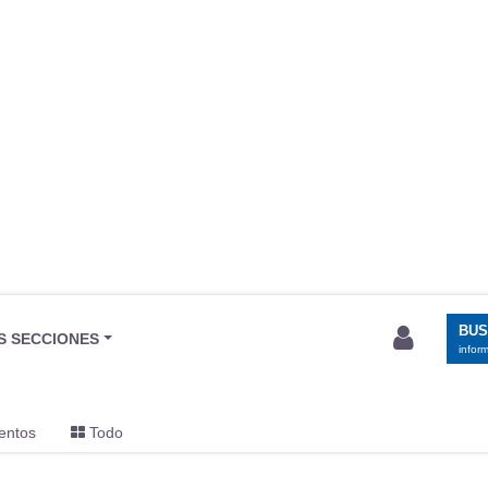
BU
S SECCIONES
infor
entos
Todo