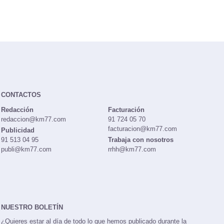
CONTACTOS
Redacción
Facturación
redaccion@km77.com
91 724 05 70
facturacion@km77.com
Publicidad
91 513 04 95
Trabaja con nosotros
publi@km77.com
rrhh@km77.com
NUESTRO BOLETÍN
¿Quieres estar al día de todo lo que hemos publicado durante la