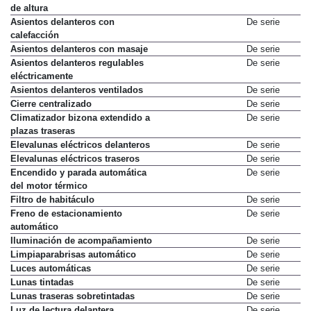
Asientos delanteros con ajuste
De serie
de altura
Asientos delanteros con
De serie
calefacción
Asientos delanteros con masaje
De serie
Asientos delanteros regulables
De serie
eléctricamente
Asientos delanteros ventilados
De serie
Cierre centralizado
De serie
Climatizador bizona extendido a
De serie
plazas traseras
Elevalunas eléctricos delanteros
De serie
Elevalunas eléctricos traseros
De serie
Encendido y parada automática
De serie
del motor térmico
Filtro de habitáculo
De serie
Freno de estacionamiento
De serie
automático
Iluminación de acompañamiento
De serie
Limpiaparabrisas automático
De serie
Luces automáticas
De serie
Lunas tintadas
De serie
Lunas traseras sobretintadas
De serie