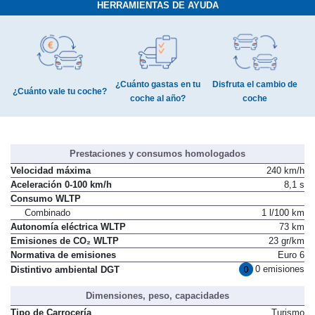
HERRAMIENTAS DE AYUDA
¿Cuánto gastas en tu
Disfruta el cambio de
¿Cuánto vale tu coche?
coche al año?
coche
Prestaciones y consumos homologados
Velocidad máxima
240 km/h
Aceleración 0-100 km/h
8,1 s
Consumo WLTP
Combinado
1 l/100 km
Autonomía eléctrica WLTP
73 km
Emisiones de CO₂ WLTP
23 gr/km
Normativa de emisiones
Euro 6
0 emisiones
Distintivo ambiental DGT
Dimensiones, peso, capacidades