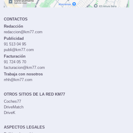
CONTACTOS
Redacción
redaccion@km77.com
Publicidad
91 513 04 95
publi@km77.com
Facturación
91 724 05 70
facturacion@km77.com
Trabaja con nosotros
rrhh@km77.com
OTROS SITIOS DE LA RED KM77
Coches77
DriveMatch
DriveK
ASPECTOS LEGALES