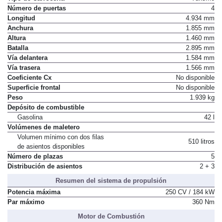
Tipo de Carrocería
Turismo
Número de puertas
4
Longitud
4.934 mm
Anchura
1.855 mm
Altura
1.460 mm
Batalla
2.895 mm
Vía delantera
1.584 mm
Vía trasera
1.566 mm
Coeficiente Cx
No disponible
Superficie frontal
No disponible
Peso
1.939 kg
Depósito de combustible
Gasolina
42 l
Volúmenes de maletero
Volumen mínimo con dos filas
510 litros
de asientos disponibles
Número de plazas
5
Distribución de asientos
2 + 3
Resumen del sistema de propulsión
Potencia máxima
250 CV / 184 kW
Par máximo
360 Nm