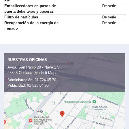
kW
Embellecedores en pasos de
De serie
puerta delanteras y traseras
Filtro de partículas
De serie
Recuperación de la energía de
De serie
frenado
NUESTRAS OFICINAS
Avda. San Pablo 28 - Nave 27,
28823 Coslada (Madrid)
Mapa
Administración:
91 724 05 70
Publicidad:
91 513 04 95