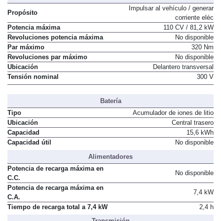
Motor Eléctrico 1
Impulsar al vehículo / generar
Propósito
corriente eléc
Potencia máxima
110 CV / 81,2 kW
Revoluciones potencia máxima
No disponible
Par máximo
320 Nm
Revoluciones par máximo
No disponible
Ubicación
Delantero transversal
Tensión nominal
300 V
Batería
Tipo
Acumulador de iones de litio
Ubicación
Central trasero
Capacidad
15,6 kWh
Capacidad útil
No disponible
Alimentadores
Potencia de recarga máxima en
No disponible
C.C.
Potencia de recarga máxima en
7,4 kW
C.A.
Tiempo de recarga total a 7,4 kW
2,4 h