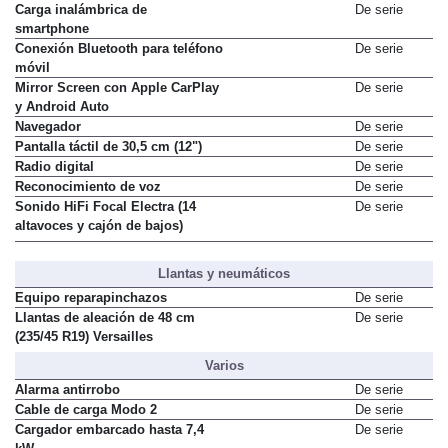
2 puertos USB delante y 2 detrás
De serie
Carga inalámbrica de
De serie
smartphone
Conexión Bluetooth para teléfono
De serie
móvil
Mirror Screen con Apple CarPlay
De serie
y Android Auto
Navegador
De serie
Pantalla táctil de 30,5 cm (12")
De serie
Radio digital
De serie
Reconocimiento de voz
De serie
Sonido HiFi Focal Electra (14
De serie
altavoces y cajón de bajos)
Llantas y neumáticos
Equipo reparapinchazos
De serie
Llantas de aleación de 48 cm
De serie
(235/45 R19) Versailles
Varios
Alarma antirrobo
De serie
Cable de carga Modo 2
De serie
Cargador embarcado hasta 7,4
De serie