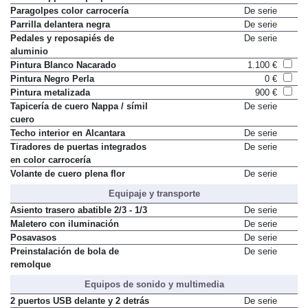
cuero Nappa con pespuntes
Paragolpes color carrocería
De serie
Parrilla delantera negra
De serie
Pedales y reposapiés de
De serie
aluminio
Pintura Blanco Nacarado
1.100 €
Pintura Negro Perla
0 €
Pintura metalizada
900 €
Tapicería de cuero Nappa / símil
De serie
cuero
Techo interior en Alcantara
De serie
Tiradores de puertas integrados
De serie
en color carrocería
Volante de cuero plena flor
De serie
Equipaje y transporte
Asiento trasero abatible 2/3 - 1/3
De serie
Maletero con iluminación
De serie
Posavasos
De serie
Preinstalación de bola de
De serie
remolque
Equipos de sonido y multimedia