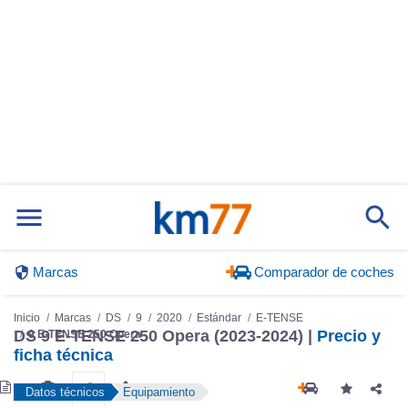
Marcas
Comparador de coches
Inicio
Marcas
DS
9
2020
Estándar
E-TENSE
DS 9 E-TENSE 250 Opera (2023-2024) |
Precio y
9 E-TENSE 250 Opera
ficha técnica
Datos técnicos
Equipamiento