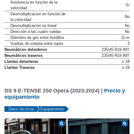
Tipo de asistencia
Eléctrica
Asistencia en función de la
Sí
velocidad
Desmultiplicacion en función de
No
la velocidad
Desmultiplicación no lineal
No
Dirección a las cuatro ruedas
No
Diámetro de giro entre bordillos
11 m
Vueltas de volante entre topes
3
Neumáticos delanteros
235/45 R19 99Y
Neumáticos traseros
235/45 R19 99Y
Llantas delanteras
x 19
Llantas Traseras
x 19
DS 9 E-TENSE 250 Opera (2023-2024) |
Precio y
equipamiento
Datos técnicos
Equipamiento