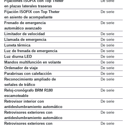
Fijaciones ISOFIX con Top Theter
De serie
en plazas laterales traseras
Fijación ISOFIX con Top Theter
De serie
en asiento de acompañante
Frenado de emergencia
De serie
automático avanzado
Limitador de velocidad
De serie
Llamada de emergencia
De serie
Luneta térmica
De serie
Luz de frenada de emergencia
De serie
Luz diurna LED
De serie
Mandos multifunción en volante
De serie
Ordenador de viaje
De serie
Parabrisas con calefacción
De serie
Reconocimiento ampliado de
De serie
señales de tráfico
Reloj-cronógrafo BRM R180
De serie
escamoteable
Retrovisor interior con
De serie
antideslumbramiento automático
Retrovisores exteriores con
De serie
antideslumbramiento automático
Retrovisores exteriores con
De serie