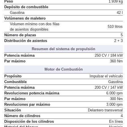
Peso
1.939 kg
Depósito de combustible
Gasolina
42 l
Volúmenes de maletero
Volumen mínimo con dos filas
510 litros
de asientos disponibles
Número de plazas
5
Distribución de asientos
2 + 3
Resumen del sistema de propulsión
Potencia máxima
250 CV / 184 kW
Par máximo
360 Nm
Motor de Combustión
Propósito
Impulsar el vehículo
Combustible
Gasolina
Potencia máxima
200 CV / 147 kW
Revoluciones potencia máxima
6.000 rpm
Par máximo
300 Nm
Revoluciones par máximo
3.000 rpm
Situación
Delantero transversal
Número de cilindros
4
Disposición de los cilindros
En línea