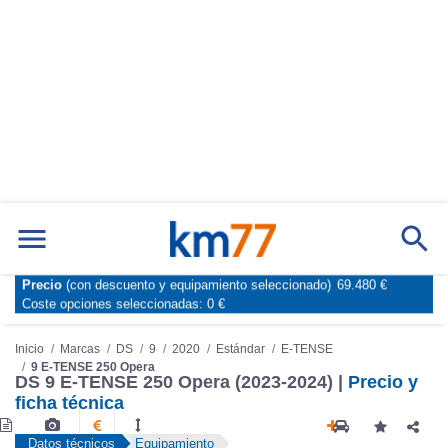
Precio
(con descuento y equipamiento seleccionado)
69.480 €
Marcas
Comparador de coches
Coste opciones seleccionadas:
0 €
Inicio
Marcas
DS
9
2020
Estándar
E-TENSE
9 E-TENSE 250 Opera
DS 9 E-TENSE 250 Opera (2023-2024) |
Precio y
ficha técnica
Datos técnicos
Equipamiento