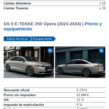
Llantas delanteras
x 19
Llantas Traseras
x 19
DS 9 E-TENSE 250 Opera (2023-2024) |
Precio y
equipamiento
Datos técnicos
Equipamiento
Descuento oficial
5.170 €
Precio sin impuestos
61.694 €
IVA
21 %
Impuesto de matriculación
0 %