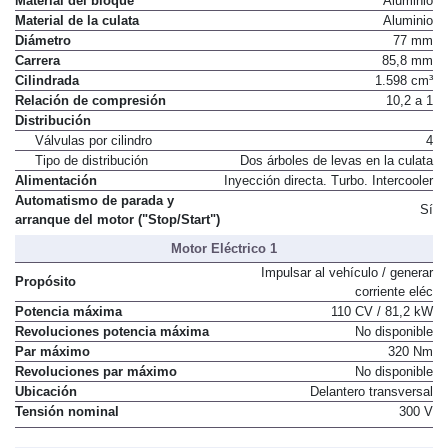
Material del bloque
Aluminio
Material de la culata
Aluminio
Diámetro
77 mm
Carrera
85,8 mm
Cilindrada
1.598 cm³
Relación de compresión
10,2 a 1
Distribución
Válvulas por cilindro
4
Tipo de distribución
Dos árboles de levas en la culata
Alimentación
Inyección directa. Turbo. Intercooler
Automatismo de parada y
Sí
arranque del motor ("Stop/Start")
Motor Eléctrico 1
Impulsar al vehículo / generar
Propósito
corriente eléc
Potencia máxima
110 CV / 81,2 kW
Revoluciones potencia máxima
No disponible
Par máximo
320 Nm
Revoluciones par máximo
No disponible
Ubicación
Delantero transversal
Tensión nominal
300 V