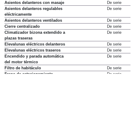
Asientos delanteros con masaje
De serie
Asientos delanteros regulables
De serie
eléctricamente
Asientos delanteros ventilados
De serie
Cierre centralizado
De serie
Climatizador bizona extendido a
De serie
plazas traseras
Elevalunas eléctricos delanteros
De serie
Elevalunas eléctricos traseros
De serie
Encendido y parada automática
De serie
del motor térmico
Filtro de habitáculo
De serie
Freno de estacionamiento
De serie
automático
Iluminación de acompañamiento
De serie
Limpiaparabrisas automático
De serie
Luces automáticas
De serie
Lunas tintadas
De serie
Lunas traseras sobretintadas
De serie
Luz de lectura delantera
De serie
Luz de lectura trasera
De serie
Luz interior ambiental
De serie
Mando de apertura a distancia
De serie