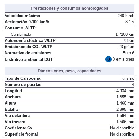
Prestaciones y consumos homologados
Velocidad máxima
240 km/h
Aceleración 0-100 km/h
8,1 s
Consumo WLTP
Combinado
1 l/100 km
Autonomía eléctrica WLTP
73 km
Emisiones de CO₂ WLTP
23 gr/km
Normativa de emisiones
Euro 6
0 emisiones
Distintivo ambiental DGT
Dimensiones, peso, capacidades
Tipo de Carrocería
Turismo
Número de puertas
4
Longitud
4.934 mm
Anchura
1.855 mm
Altura
1.460 mm
Batalla
2.895 mm
Vía delantera
1.584 mm
Vía trasera
1.566 mm
Coeficiente Cx
No disponible
Superficie frontal
No disponible