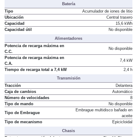
Batería
Tipo
Acumulador de iones de litio
Ubicación
Central trasero
Capacidad
15,6 kWh
Capacidad útil
No disponible
Alimentadores
Potencia de recarga máxima en
No disponible
C.C.
Potencia de recarga máxima en
7,4 kW
C.A.
Tiempo de recarga total a 7,4 kW
2,4 h
Transmisión
Tracción
Delantera
Caja de cambios
Automático
Número de velocidades
8
Tipo de mando
No disponible
Embrague multidisco bañado en
Tipo de Embrague
aceite
Tipo de mecanismo
Epicicloidal
Chasis