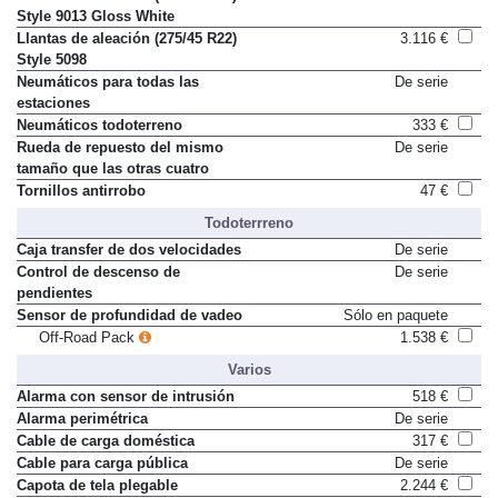
Style 9013 Gloss White
Llantas de aleación (275/45 R22)
3.116 €
Style 5098
Neumáticos para todas las
De serie
estaciones
Neumáticos todoterreno
333 €
Rueda de repuesto del mismo
De serie
tamaño que las otras cuatro
Tornillos antirrobo
47 €
Todoterrreno
Caja transfer de dos velocidades
De serie
Control de descenso de
De serie
pendientes
Sensor de profundidad de vadeo
Sólo en paquete
Off-Road Pack
1.538 €
Varios
Alarma con sensor de intrusión
518 €
Alarma perimétrica
De serie
Cable de carga doméstica
317 €
Cable para carga pública
De serie
Capota de tela plegable
2.244 €