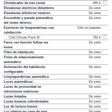
Climatizador de tres zonas
485 €
Elevalunas electricos delanteros
De serie
Elevalunas eléctricos traseros
De serie
Encendido y parada automática
De serie
del motor térmico
Eyectores de lavaparabrisas con
Sólo en paquete
calefacción
Cold Climate Pack
782 €
Faros con función follow me
De serie
home
Filtro de habitáculo
De serie
Freno de estacionamiento
De serie
automático
Iluminación del habitáculo
De serie
configurable
Limpiaparabrisas automático
De serie
Luces automáticas
De serie
Luces de proximidad en
De serie
retrovisores exteriores
Lunas tintadas
De serie
Lunas traseras sobretintadas
De serie
Luz de lectura trasera
De serie
Luz interior en zona de pies
De serie