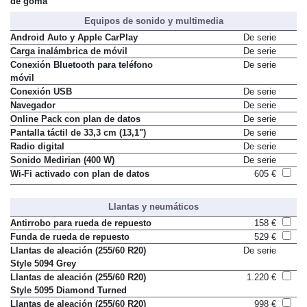
de goma
Equipos de sonido y multimedia
Android Auto y Apple CarPlay
De serie
Carga inalámbrica de móvil
De serie
Conexión Bluetooth para teléfono
De serie
móvil
Conexión USB
De serie
Navegador
De serie
Online Pack con plan de datos
De serie
Pantalla táctil de 33,3 cm (13,1")
De serie
Radio digital
De serie
Sonido Medirian (400 W)
De serie
Wi-Fi activado con plan de datos
605 €
Llantas y neumáticos
Antirrobo para rueda de repuesto
158 €
Funda de rueda de repuesto
529 €
Llantas de aleación (255/60 R20)
De serie
Style 5094 Grey
Llantas de aleación (255/60 R20)
1.220 €
Style 5095 Diamond Turned
Llantas de aleación (255/60 R20)
998 €