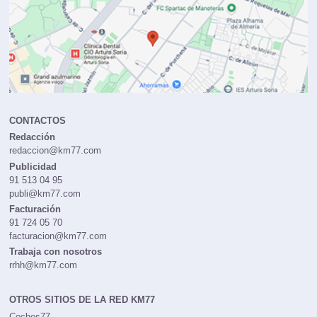
CONTACTOS
Redacción
redaccion@km77.com
Publicidad
91 513 04 95
publi@km77.com
Facturación
91 724 05 70
facturacion@km77.com
Trabaja con nosotros
rrhh@km77.com
OTROS SITIOS DE LA RED KM77
Coches77