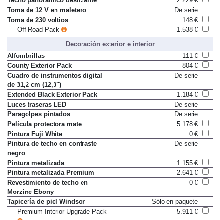
Techo panorámico deslizante
2.229 €
Toma de 12 V en maletero
De serie
Toma de 230 voltios
148 €
Off-Road Pack
1.538 €
Decoración exterior e interior
Alfombrillas
111 €
County Exterior Pack
804 €
Cuadro de instrumentos digital
De serie
de 31,2 cm (12,3")
Extended Black Exterior Pack
1.184 €
Luces traseras LED
De serie
Paragolpes pintados
De serie
Película protectora mate
5.178 €
Pintura Fuji White
0 €
Pintura de techo en contraste
De serie
negro
Pintura metalizada
1.155 €
Pintura metalizada Premium
2.641 €
Revestimiento de techo en
0 €
Morzine Ebony
Tapicería de piel Windsor
Sólo en paquete
Premium Interior Upgrade Pack
5.911 €