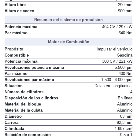
Altura libre
290 mm
Altura de vadeo
900 mm
Resumen del sistema de propulsión
Potencia máxima
404 CV / 297 kW
Par máximo
640 Nm
Motor de Combustión
Propósito
Impulsar el vehículo
Combustible
Gasolina
Potencia máxima
300 CV / 221 kW
Revoluciones potencia máxima
5.500 rpm
Par máximo
400 Nm
Revoluciones par máximo
1.500 - 4.000 rpm
Situación
Delantero longitudinal
Número de cilindros
4
Disposición de los cilindros
En línea
Material del bloque
Aluminio
Material de la culata
Aluminio
Diámetro
83 mm
Carrera
92,3 mm
Cilindrada
1.997 cm³
Relación de compresión
9,5 a 1