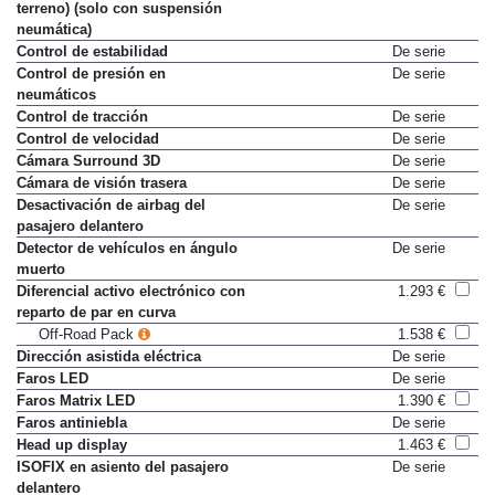
terreno) (solo con suspensión
neumática)
Control de estabilidad
De serie
Control de presión en
De serie
neumáticos
Control de tracción
De serie
Control de velocidad
De serie
Cámara Surround 3D
De serie
Cámara de visión trasera
De serie
Desactivación de airbag del
De serie
pasajero delantero
Detector de vehículos en ángulo
De serie
muerto
Diferencial activo electrónico con
1.293 €
reparto de par en curva
Off-Road Pack
1.538 €
Dirección asistida eléctrica
De serie
Faros LED
De serie
Faros Matrix LED
1.390 €
Faros antiniebla
De serie
Head up display
1.463 €
ISOFIX en asiento del pasajero
De serie
delantero