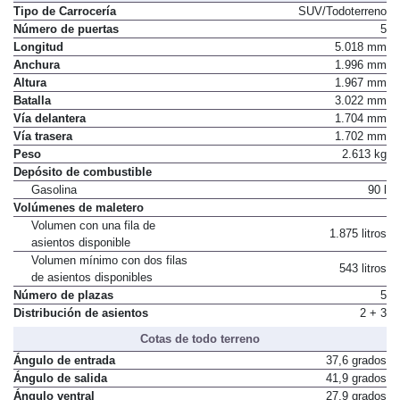
Tipo de Carrocería
SUV/Todoterreno
Número de puertas
5
Longitud
5.018 mm
Anchura
1.996 mm
Altura
1.967 mm
Batalla
3.022 mm
Vía delantera
1.704 mm
Vía trasera
1.702 mm
Peso
2.613 kg
Depósito de combustible
Gasolina
90 l
Volúmenes de maletero
Volumen con una fila de
1.875 litros
asientos disponible
Volumen mínimo con dos filas
543 litros
de asientos disponibles
Número de plazas
5
Distribución de asientos
2 + 3
Cotas de todo terreno
Ángulo de entrada
37,6 grados
Ángulo de salida
41,9 grados
Ángulo ventral
27,9 grados