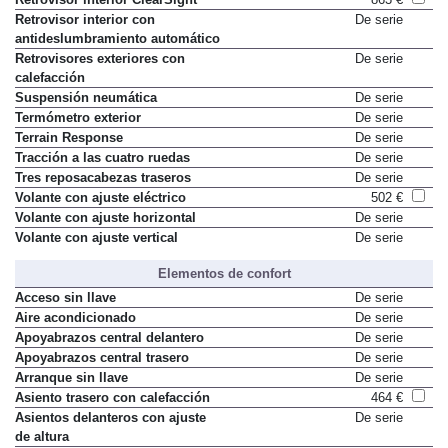
Retrovisor interior con
De serie
antideslumbramiento automático
Retrovisores exteriores con
De serie
calefacción
Suspensión neumática
De serie
Termómetro exterior
De serie
Terrain Response
De serie
Tracción a las cuatro ruedas
De serie
Tres reposacabezas traseros
De serie
Volante con ajuste eléctrico
502 €
Volante con ajuste horizontal
De serie
Volante con ajuste vertical
De serie
Elementos de confort
Acceso sin llave
De serie
Aire acondicionado
De serie
Apoyabrazos central delantero
De serie
Apoyabrazos central trasero
De serie
Arranque sin llave
De serie
Asiento trasero con calefacción
464 €
Asientos delanteros con ajuste
De serie
de altura