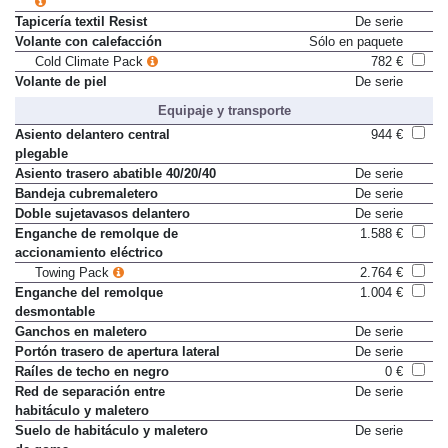
Tapicería textil Resist
De serie
Volante con calefacción
Sólo en paquete
Cold Climate Pack
782 €
Volante de piel
De serie
Equipaje y transporte
Asiento delantero central
944 €
plegable
Asiento trasero abatible 40/20/40
De serie
Bandeja cubremaletero
De serie
Doble sujetavasos delantero
De serie
Enganche de remolque de
1.588 €
accionamiento eléctrico
Towing Pack
2.764 €
Enganche del remolque
1.004 €
desmontable
Ganchos en maletero
De serie
Portón trasero de apertura lateral
De serie
Raíles de techo en negro
0 €
Red de separación entre
De serie
habitáculo y maletero
Suelo de habitáculo y maletero
De serie