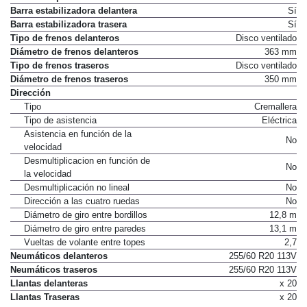
Barra estabilizadora delantera
Sí
Barra estabilizadora trasera
Sí
Tipo de frenos delanteros
Disco ventilado
Diámetro de frenos delanteros
363 mm
Tipo de frenos traseros
Disco ventilado
Diámetro de frenos traseros
350 mm
Dirección
Tipo
Cremallera
Tipo de asistencia
Eléctrica
Asistencia en función de la
No
velocidad
Desmultiplicacion en función de
No
la velocidad
Desmultiplicación no lineal
No
Dirección a las cuatro ruedas
No
Diámetro de giro entre bordillos
12,8 m
Diámetro de giro entre paredes
13,1 m
Vueltas de volante entre topes
2,7
Neumáticos delanteros
255/60 R20 113V
Neumáticos traseros
255/60 R20 113V
Llantas delanteras
x 20
Llantas Traseras
x 20