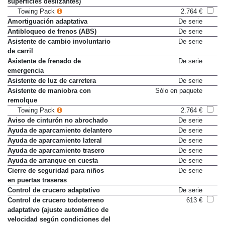
superficies deslizantes)
Towing Pack
2.764 €
Amortiguación adaptativa
De serie
Antibloqueo de frenos (ABS)
De serie
Asistente de cambio involuntario
De serie
de carril
Asistente de frenado de
De serie
emergencia
Asistente de luz de carretera
De serie
Asistente de maniobra con
Sólo en paquete
remolque
Towing Pack
2.764 €
Aviso de cinturón no abrochado
De serie
Ayuda de aparcamiento delantero
De serie
Ayuda de aparcamiento lateral
De serie
Ayuda de aparcamiento trasero
De serie
Ayuda de arranque en cuesta
De serie
Cierre de seguridad para niños
De serie
en puertas traseras
Control de crucero adaptativo
De serie
Control de crucero todoterreno
613 €
adaptativo (ajuste automático de
velocidad según condiciones del