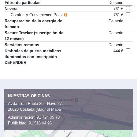
Filtro de partículas
De serie
Nevera
761 €
Comfort y Convenience Pack
761 €
Recuperación de la energía de
De serie
frenado
Secure Tracker (suscripción de
De serie
12 meses)
Servicios remotos
De serie
Umbrales de puerta metálicos
444 €
iluminados con inscripción
DEFENDER
NUESTRAS OFICINAS
Avda. San Pablo 28 - Nave 27,
28823 Coslada (Madrid)
Mapa
Administración:
91 724 05 70
Publicidad:
91 513 04 95