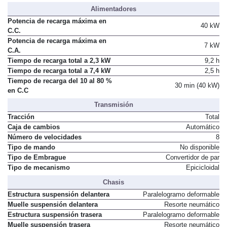
Alimentadores
Potencia de recarga máxima en
40 kW
C.C.
Potencia de recarga máxima en
7 kW
C.A.
Tiempo de recarga total a 2,3 kW
9,2 h
Tiempo de recarga total a 7,4 kW
2,5 h
Tiempo de recarga del 10 al 80 %
30 min (40 kW)
en C.C
Transmisión
Tracción
Total
Caja de cambios
Automático
Número de velocidades
8
Tipo de mando
No disponible
Tipo de Embrague
Convertidor de par
Tipo de mecanismo
Epicicloidal
Chasis
Estructura suspensión delantera
Paralelogramo deformable
Muelle suspensión delantera
Resorte neumático
Estructura suspensión trasera
Paralelogramo deformable
Muelle suspensión trasera
Resorte neumático