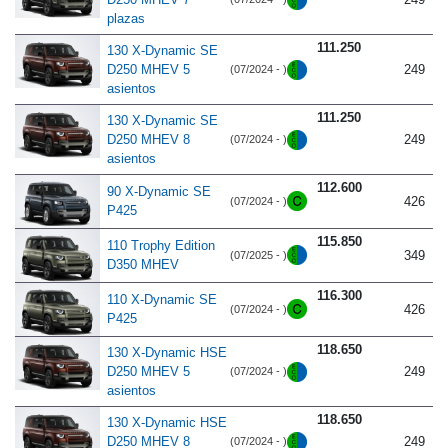
plazas
111.250
130 X-Dynamic SE
D250 MHEV 5
249
(07/2024 - )
asientos
111.250
130 X-Dynamic SE
D250 MHEV 8
249
(07/2024 - )
asientos
112.600
90 X-Dynamic SE
426
(07/2024 - )
P425
115.850
110 Trophy Edition
349
(07/2025 - )
D350 MHEV
116.300
110 X-Dynamic SE
426
(07/2024 - )
P425
118.650
130 X-Dynamic HSE
D250 MHEV 5
249
(07/2024 - )
asientos
118.650
130 X-Dynamic HSE
D250 MHEV 8
249
(07/2024 - )