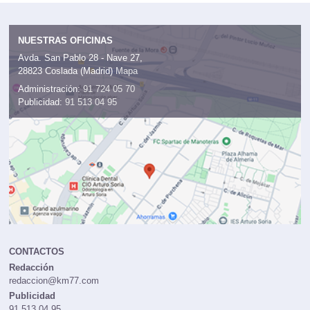
NUESTRAS OFICINAS
Avda. San Pablo 28 - Nave 27,
28823 Coslada (Madrid)
Mapa
Administración:
91 724 05 70
Publicidad:
91 513 04 95
CONTACTOS
Redacción
redaccion@km77.com
Publicidad
91 513 04 95