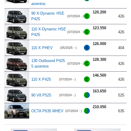
asientos
120.200
90 X-Dynamic HSE
426
(07/2024 - )
P425
123.550
110 X-Dynamic HSE
426
(07/2024 - )
P425
126.000
110 X PHEV
404
(05/2025 - )
128.300
130 Outbound P425
426
(07/2024 - )
5 asientos
146.500
110 X P425
426
(07/2024 - )
163.650
90 V8 P525
525
(07/2024 - )
210.050
OCTA P635 MHEV
635
(07/2024 - )