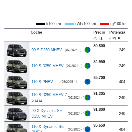
l/100 km
kWh/100 km
kg/100 km
Coche
Precio
Potencia
C
(€)
(CV)
80.800
90 S D250 MHEV
249
(07/2024 - )
84.950
110 S D250 MHEV
249
(07/2024 - )
85.700
110 S PHEV
404
(05/2025 - )
91.205
110 S D250 MHEV 7
249
(07/2024 - )
plazas
91.800
90 X-Dynamic SE
249
(07/2024 - )
D250 MHEV
95.650
110 X-Dynamic SE
404
(05/2025 - )