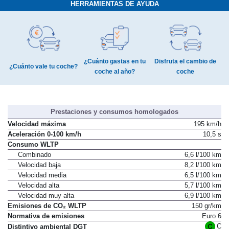
HERRAMIENTAS DE AYUDA
¿Cuánto gastas en tu
Disfruta el cambio de
¿Cuánto vale tu coche?
coche al año?
coche
Prestaciones y consumos homologados
Velocidad máxima
195 km/h
Aceleración 0-100 km/h
10,5 s
Consumo WLTP
Combinado
6,6 l/100 km
Velocidad baja
8,2 l/100 km
Velocidad media
6,5 l/100 km
Velocidad alta
5,7 l/100 km
Velocidad muy alta
6,9 l/100 km
Emisiones de CO₂ WLTP
150 gr/km
Normativa de emisiones
Euro 6
C
Distintivo ambiental DGT