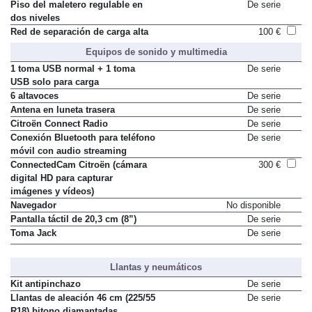
Piso del maletero regulable en
De serie
dos niveles
Red de separación de carga alta
100 €
Equipos de sonido y multimedia
1 toma USB normal + 1 toma
De serie
USB solo para carga
6 altavoces
De serie
Antena en luneta trasera
De serie
Citroën Connect Radio
De serie
Conexión Bluetooth para teléfono
De serie
móvil con audio streaming
ConnectedCam Citroën (cámara
300 €
digital HD para capturar
imágenes y vídeos)
Navegador
No disponible
Pantalla táctil de 20,3 cm (8”)
De serie
Toma Jack
De serie
Llantas y neumáticos
Kit antipinchazo
De serie
Llantas de aleación 46 cm (225/55
De serie
R18) bitono diamantadas