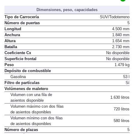
Dimensiones, peso, capacidades
Tipo de Carrocería
SUV/Todoterreno
Número de puertas
5
Longitud
4.500 mm
Anchura
1.840 mm
Altura
1.654 mm
Batalla
2.730 mm
Coeficiente Cx
No disponible
Superficie frontal
No disponible
Peso
1.479 kg
Depósito de combustible
Gasolina
53 l
Filtro de partículas
Sí
Volúmenes de maletero
Volumen con una fila de
1.630 litros
asientos disponible
Volumen máximo con dos filas
720 litros
de asientos disponibles
Volumen mínimo con dos filas
580 litros
de asientos disponibles
Número de plazas
5