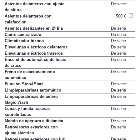
Asientos delanteros con ajuste
De serie
de altura
Asientos delanteros con
500 €
calefacción
Asientos deslizantes en 2ª fila
De serie
Cierre centralizado
De serie
Climatizador bizona
De serie
Elevalunas eléctricos delanteros
De serie
Elevalunas eléctricos traseros
De serie
Encendido automático de luces
De serie
de cruce
Freno de estacionamiento
De serie
automático
Función Stop&Start
De serie
Limpiaparabrisas automático
De serie
Limpiaparabrisas delantero
De serie
Magic Wash
Lunas y luneta traseras
De serie
sobretintadas
Mando de apertura a distancia
De serie
Retrovisores exteriores con
De serie
ajuste eléctrico
Retrovisores exteriores con luz
De serie