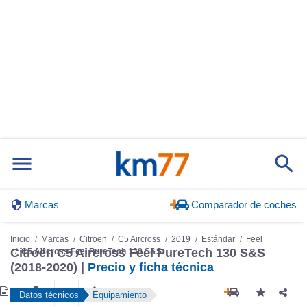
Marcas
Comparador de coches
Inicio
Marcas
Citroën
C5 Aircross
2019
Estándar
Feel
Citroën C5 Aircross Feel PureTech 130 S&S
C5 Aircross Feel PureTech 130 S&S
(2018-2020) |
Precio y ficha técnica
Datos técnicos
Equipamiento