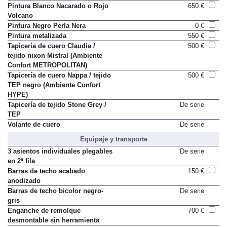
Pintura Blanco Nacarado o Rojo
650 €
Volcano
Pintura Negro Perla Nera
0 €
Pintura metalizada
550 €
Tapicería de cuero Claudia /
500 €
tejido nixon Mistral (Ambiente
Confort METROPOLITAN)
Tapicería de cuero Nappa / tejido
500 €
TEP negro (Ambiente Confort
HYPE)
Tapicería de tejido Stone Grey /
De serie
TEP
Volante de cuero
De serie
Equipaje y transporte
3 asientos individuales plegables
De serie
en 2ª fila
Barras de techo acabado
150 €
anodizado
Barras de techo bicolor negro-
De serie
gris
Enganche de remolque
700 €
desmontable sin herramienta