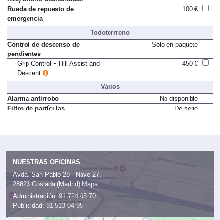
Rueda de repuesto de
100 €
emergencia
Todoterrreno
Control de descenso de
Sólo en paquete
pendientes
Grip Control + Hill Assist and
450 €
Descent
Varios
Alarma antirrobo
No disponible
Filtro de partículas
De serie
NUESTRAS OFICINAS
Avda. San Pablo 28 - Nave 27,
28823 Coslada (Madrid)
Mapa
Administración:
91 724 05 70
Publicidad:
91 513 04 95