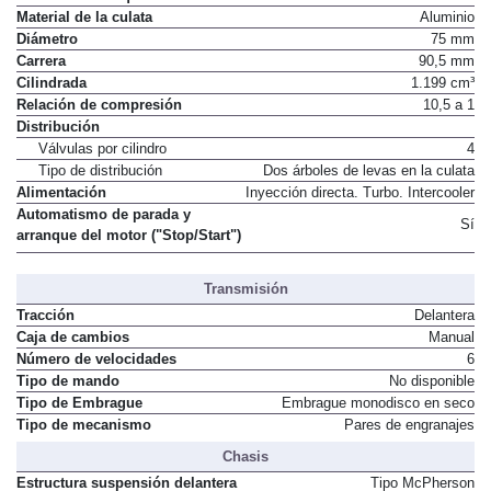
Material de la culata
Aluminio
Diámetro
75 mm
Carrera
90,5 mm
Cilindrada
1.199 cm³
Relación de compresión
10,5 a 1
Distribución
Válvulas por cilindro
4
Tipo de distribución
Dos árboles de levas en la culata
Alimentación
Inyección directa. Turbo. Intercooler
Automatismo de parada y
Sí
arranque del motor ("Stop/Start")
Transmisión
Tracción
Delantera
Caja de cambios
Manual
Número de velocidades
6
Tipo de mando
No disponible
Tipo de Embrague
Embrague monodisco en seco
Tipo de mecanismo
Pares de engranajes
Chasis
Estructura suspensión delantera
Tipo McPherson