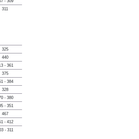
67 - 309
311
325
440
13 - 361
375
61 - 384
328
70 - 380
05 - 351
467
61 - 412
03 - 311