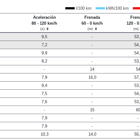
l/100 km
kWh/100 km
Aceleración
Frenada
Fren
80 - 120 km/h
60 - 0 km/h
120 - 
(s)
(m)
(m)
9,5
-
53
7,2
-
54
9,9
-
54
8,2
-
53
-
14
5
7,9
16,0
57
9,4
-
53
7,5
-
54
7,6
-
53
-
15
6
7,9
-
-
7,9
-
-
10,3
14,0
55