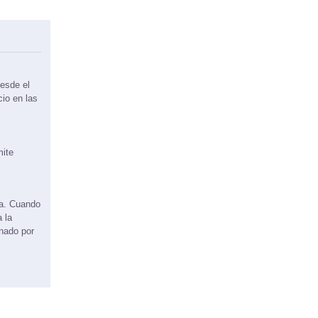
esde el
cio en las
mite
ma. Cuando
 la
onado por