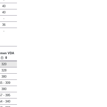
40
40
-
36
-
umen VDA
(l)
320
328
380
65 - 309
380
57 - 395
54 - 340