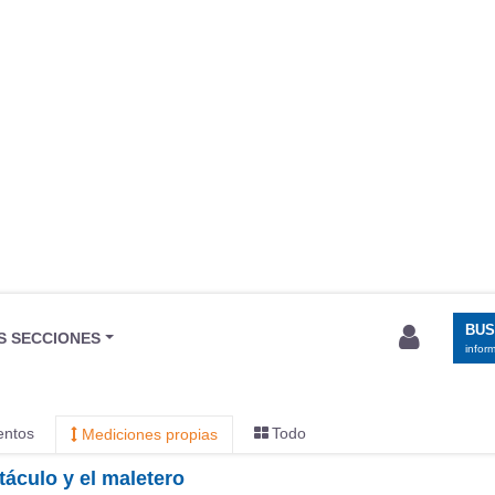
BU
S SECCIONES
infor
entos
Todo
Mediciones propias
táculo y el maletero