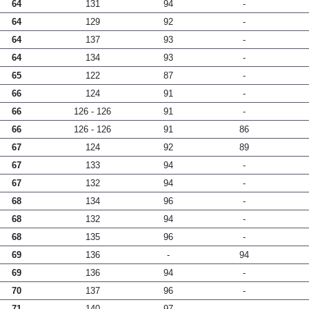
64
131
94
-
64
129
92
-
64
137
93
-
64
134
93
-
65
122
87
-
66
124
91
-
66
126 - 126
91
-
66
126 - 126
91
86
67
124
92
89
67
133
94
-
67
132
94
-
68
134
96
-
68
132
94
-
68
135
96
-
69
136
-
94
69
136
94
-
70
137
96
-
71
140
97
-