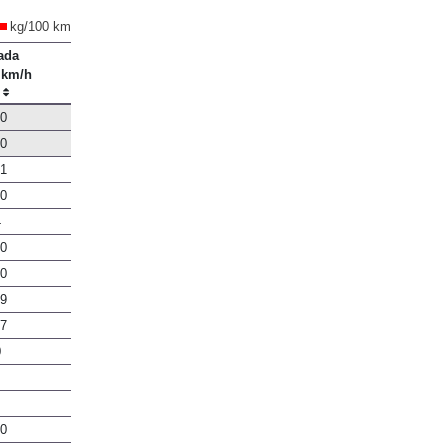
kg/100 km
ada
0 km/h
,0
,0
,1
,0
4
,0
,0
,9
,7
0
,0