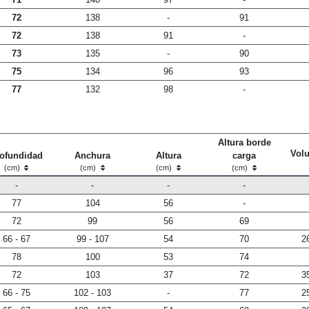
72
138
-
91
72
138
91
-
73
135
-
90
75
134
96
93
77
132
98
-
Altura borde
Vol
ofundidad
Anchura
Altura
carga
(cm)
(cm)
(cm)
(cm)
-
-
-
-
77
104
56
-
72
99
56
69
66 - 67
99 - 107
54
70
2
78
100
53
74
72
103
37
72
3
66 - 75
102 - 103
-
77
2