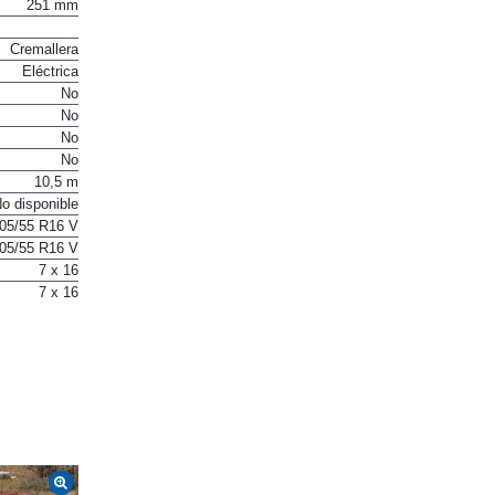
251 mm
Cremallera
Eléctrica
No
No
No
No
10,5 m
o disponible
05/55 R16 V
05/55 R16 V
7 x 16
7 x 16