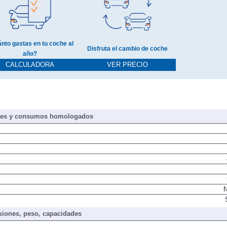
nto gastas en tu coche al
Disfruta el cambio de coche
año?
CALCULADORA
VER PRECIO
nes y consumos homologados
N
iones, peso, capacidades