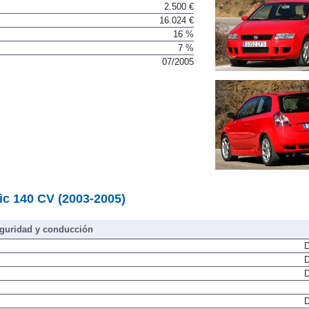
2.500 €
16.024 €
16 %
7 %
07/2005
mic 140 CV (2003-2005)
guridad y conducción
D
D
D
D