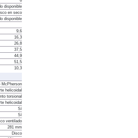
6
o disponible
sco en seco
o disponible
9,6
16,3
26,8
37,5
44,9
51,5
10,3
o McPherson
te helicoidal
to torsional
te helicoidal
Sí
Sí
co ventilado
281 mm
Disco