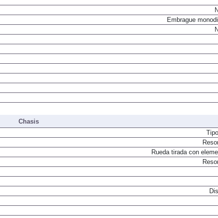
N
Embrague monodi
N
Chasis
Tip
Resor
Rueda tirada con elemen
Resor
Dis