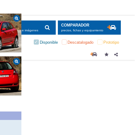
SCADOR
COMPARADOR
maciones, fichas e imágenes
precios, fichas y equipamiento
Disponible
Descatalogado
Prototipo