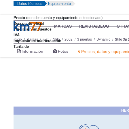
Datos técnicos
Equipamiento
Precio
(con descuento y equipamiento seleccionado)
Descuento oficial
MARCAS
REVISTA/BLOG
OTRA
Precio sin impuestos
IVA
Inicio
Marcas
Fiat
Stilo
2002
3 puertas
Dynamic
Stilo 3p
Impuesto de matriculación
Tarifa de
Información
Fotos
Precios, datos y equipami
HER