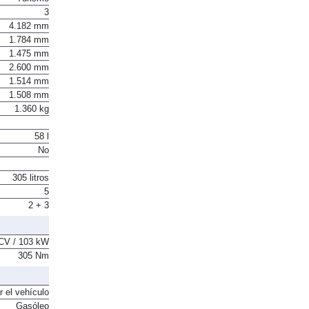
3
4.182 mm
1.784 mm
1.475 mm
2.600 mm
1.514 mm
1.508 mm
1.360 kg
58 l
No
305 litros
5
2 + 3
CV / 103 kW
305 Nm
r el vehículo
Gasóleo