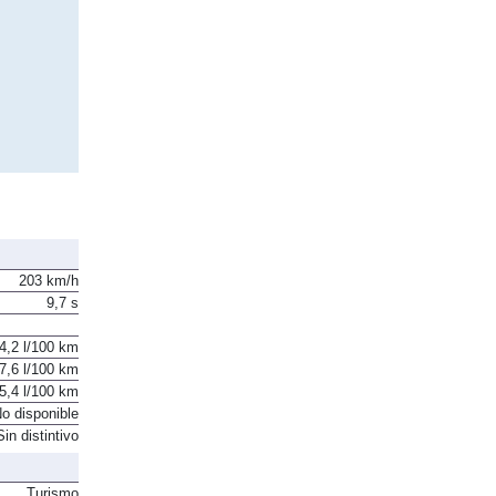
203 km/h
9,7 s
4,2 l/100 km
7,6 l/100 km
5,4 l/100 km
o disponible
Sin distintivo
Turismo