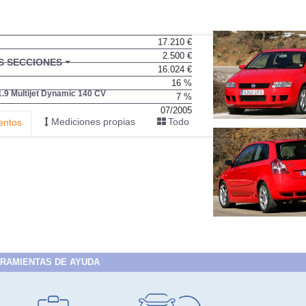
17.210 €
2.500 €
BU
S SECCIONES
16.024 €
infor
16 %
 1.9 Multijet Dynamic 140 CV
7 %
07/2005
Mediciones propias
Todo
entos
RAMIENTAS DE AYUDA