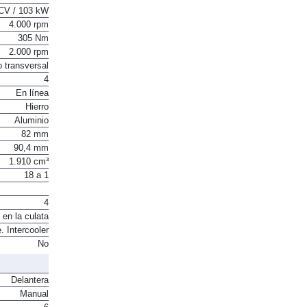
CV / 103 kW
4.000 rpm
305 Nm
2.000 rpm
o transversal
4
En línea
Hierro
Aluminio
82 mm
90,4 mm
1.910 cm³
18 a 1
4
 en la culata
. Intercooler
No
Delantera
Manual