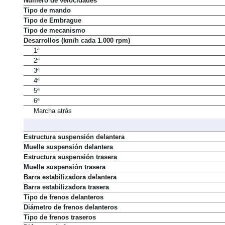
Número de velocidades
Tipo de mando
Tipo de Embrague
Tipo de mecanismo
Desarrollos (km/h cada 1.000 rpm)
1ª
2ª
3ª
4ª
5ª
6ª
Marcha atrás
Estructura suspensión delantera
Muelle suspensión delantera
Estructura suspensión trasera
Muelle suspensión trasera
Barra estabilizadora delantera
Barra estabilizadora trasera
Tipo de frenos delanteros
Diámetro de frenos delanteros
Tipo de frenos traseros