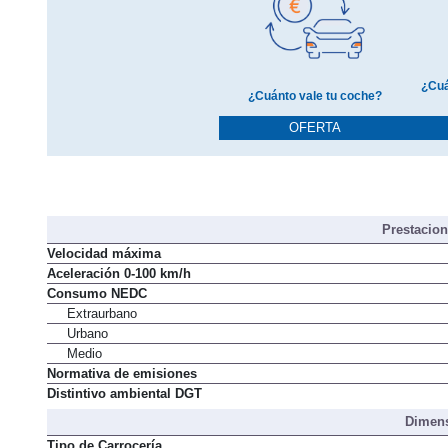
¿Cuá
¿Cuánto vale tu coche?
OFERTA
Prestacio
Velocidad máxima
Aceleración 0-100 km/h
Consumo NEDC
Extraurbano
Urbano
Medio
Normativa de emisiones
Distintivo ambiental DGT
Dimens
Tipo de Carrocería