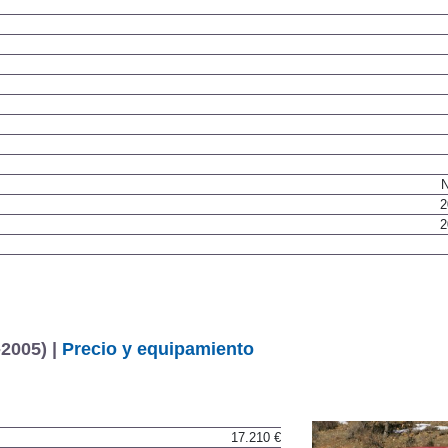
N
2
2
-2005) |
Precio y equipamiento
17.210 €