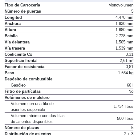
Tipo de Carrocería
Monovolumen
Número de puertas
5
Longitud
4.470 mm
Anchura
1.830 mm
Altura
1.680 mm
Batalla
2.728 mm
Vía delantera
1.505 mm
Vía trasera
1.539 mm
Coeficiente Cx
0,31
Superficie frontal
2,61 m²
Factor de resistencia
0,81
Peso
1.564 kg
Depósito de combustible
Gasóleo
60 l
Filtro de partículas
No
Volúmenes de maletero
Volumen con una fila de
1.734 litros
asientos disponible
Volumen mínimo con dos filas
500 litros
de asientos disponibles
Número de plazas
5
Distribución de asientos
2 + 3