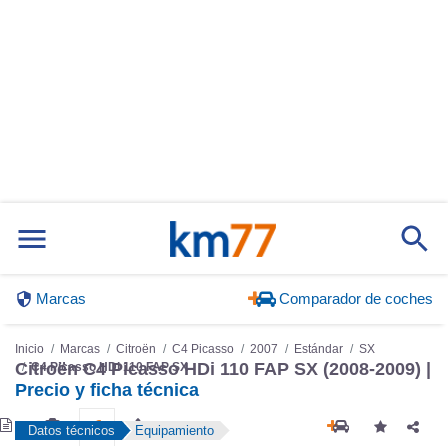
Marcas
Comparador de coches
Inicio
Marcas
Citroën
C4 Picasso
2007
Estándar
SX
Citroën C4 Picasso HDi 110 FAP SX (2008-2009) |
C4 Picasso HDi 110 FAP SX
Precio y ficha técnica
Datos técnicos
Equipamiento