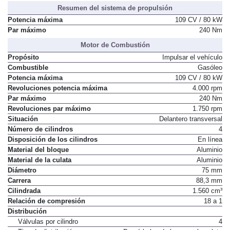
Resumen del sistema de propulsión
Potencia máxima
109 CV / 80 kW
Par máximo
240 Nm
Motor de Combustión
Propósito
Impulsar el vehículo
Combustible
Gasóleo
Potencia máxima
109 CV / 80 kW
Revoluciones potencia máxima
4.000 rpm
Par máximo
240 Nm
Revoluciones par máximo
1.750 rpm
Situación
Delantero transversal
Número de cilindros
4
Disposición de los cilindros
En línea
Material del bloque
Aluminio
Material de la culata
Aluminio
Diámetro
75 mm
Carrera
88,3 mm
Cilindrada
1.560 cm³
Relación de compresión
18 a 1
Distribución
Válvulas por cilindro
4