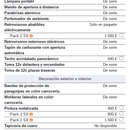
Lámpara portátil
De serie
Mando de apertura a distancia
De serie
Parabrisas atermico
De serie
Perfumador de ambiente
De serie
Retrovisores abatibles
Sólo en paquete
eléctricamente
Pack 2 SX
1.500 €
Retrovisores exteriores eléctricos
De serie
Tapón de carburante con apertura
De serie
automática
Techo acristalado panorámico
640 €
Toma 12v delantera y encendedor
De serie
Toma de 12v plazas traseras
De serie
Decoración exterior e interior
Bandas de protección de
De serie
paragolpes en color carrocería
Molduras laterales en color
De serie
carrocería
Pintura metalizada
400 €
Pack 1 SX
800 €
Pack 2 SX
1.500 €
Tapiceria de cuero
No disponible