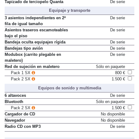
Tapizado de terciopelo Quanta
De serie
Equipaje y transporte
3 asientos independientes en 2ª
De serie
fila de igual tamaño
Asientos traseros escamoteables
De serie
bajo el piso
Bandeja oculta equipajes rígida
De serie
Bandejas tipo avión
De serie
Modubox (carrito plegable en
De serie
maletero)
Red de sujeción en maletero
Sólo en paquete
Pack 1 SX
800 €
Pack 2 SX
1.500 €
Equipos de sonido y multimedia
6 altavoces
De serie
Bluetooth
Sólo en paquete
Pack 2 SX
1.500 €
Cargador de CD
No disponible
Navegador
No disponible
Radio CD con MP3
De serie