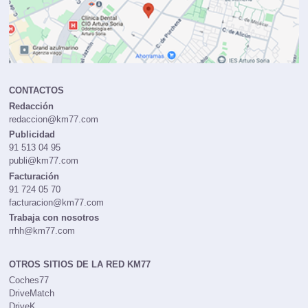
CONTACTOS
Redacción
redaccion@km77.com
Publicidad
91 513 04 95
publi@km77.com
Facturación
91 724 05 70
facturacion@km77.com
Trabaja con nosotros
rrhh@km77.com
OTROS SITIOS DE LA RED KM77
Coches77
DriveMatch
DriveK