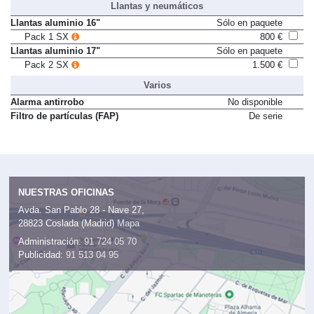
Llantas y neumáticos
Llantas aluminio 16"
Sólo en paquete
Pack 1 SX
800 €
Llantas aluminio 17"
Sólo en paquete
Pack 2 SX
1.500 €
Varios
Alarma antirrobo
No disponible
Filtro de partículas (FAP)
De serie
NUESTRAS OFICINAS
Avda. San Pablo 28 - Nave 27,
28823 Coslada (Madrid)
Mapa
Administración:
91 724 05 70
Publicidad:
91 513 04 95