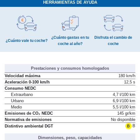
HERRAMIENTAS DE AYUDA
¿Cuánto gastas en tu
Disfruta el cambio de
¿Cuánto vale tu coche?
coche al año?
coche
Prestaciones y consumos homologados
Velocidad máxima
180 km/h
Aceleración 0-100 km/h
12,5 s
Consumo NEDC
Extraurbano
4,7 l/100 km
Urbano
6,9 l/100 km
Medio
5,5 l/100 km
Emisiones de CO₂ NEDC
145 gr/km
Normativa de emisiones
No disponible
B
Distintivo ambiental DGT
Dimensiones, peso, capacidades