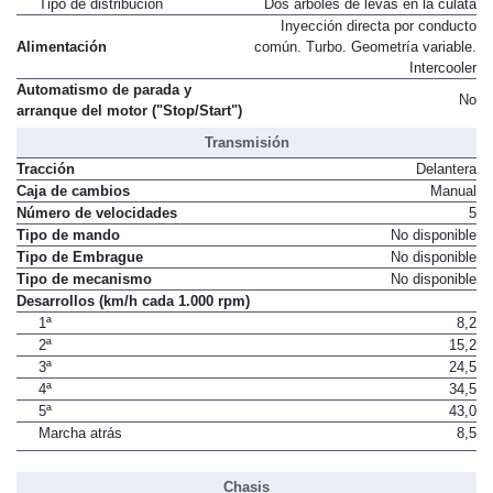
Tipo de distribución
Dos árboles de levas en la culata
Inyección directa por conducto
Alimentación
común. Turbo. Geometría variable.
Intercooler
Automatismo de parada y
No
arranque del motor ("Stop/Start")
Transmisión
Tracción
Delantera
Caja de cambios
Manual
Número de velocidades
5
Tipo de mando
No disponible
Tipo de Embrague
No disponible
Tipo de mecanismo
No disponible
Desarrollos (km/h cada 1.000 rpm)
1ª
8,2
2ª
15,2
3ª
24,5
4ª
34,5
5ª
43,0
Marcha atrás
8,5
Chasis