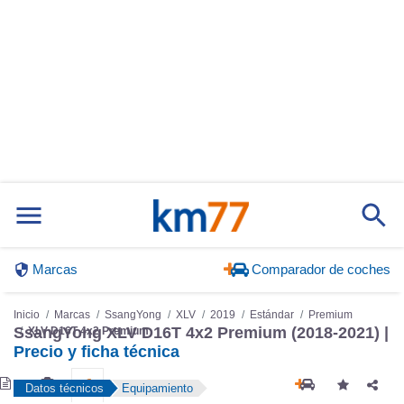
Marcas
Comparador de coches
Inicio
Marcas
SsangYong
XLV
2019
Estándar
Premium
XLV D16T 4x2 Premium
SsangYong XLV D16T 4x2 Premium (2018-2021) |
Precio y ficha técnica
Datos técnicos
Equipamiento