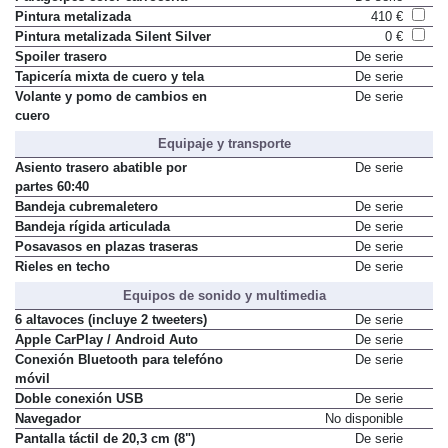
Paragolpes color carrocería
De serie
Pintura metalizada
410 €
Pintura metalizada Silent Silver
0 €
Spoiler trasero
De serie
Tapicería mixta de cuero y tela
De serie
Volante y pomo de cambios en
De serie
cuero
Equipaje y transporte
Asiento trasero abatible por
De serie
partes 60:40
Bandeja cubremaletero
De serie
Bandeja rígida articulada
De serie
Posavasos en plazas traseras
De serie
Rieles en techo
De serie
Equipos de sonido y multimedia
6 altavoces (incluye 2 tweeters)
De serie
Apple CarPlay / Android Auto
De serie
Conexión Bluetooth para telefóno
De serie
móvil
Doble conexión USB
De serie
Navegador
No disponible