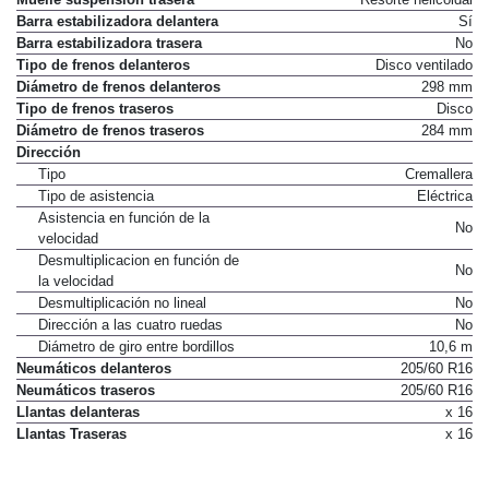
Muelle suspensión trasera
Resorte helicoidal
Barra estabilizadora delantera
Sí
Barra estabilizadora trasera
No
Tipo de frenos delanteros
Disco ventilado
Diámetro de frenos delanteros
298 mm
Tipo de frenos traseros
Disco
Diámetro de frenos traseros
284 mm
Dirección
Tipo
Cremallera
Tipo de asistencia
Eléctrica
Asistencia en función de la
No
velocidad
Desmultiplicacion en función de
No
la velocidad
Desmultiplicación no lineal
No
Dirección a las cuatro ruedas
No
Diámetro de giro entre bordillos
10,6 m
Neumáticos delanteros
205/60 R16
Neumáticos traseros
205/60 R16
Llantas delanteras
x 16
Llantas Traseras
x 16