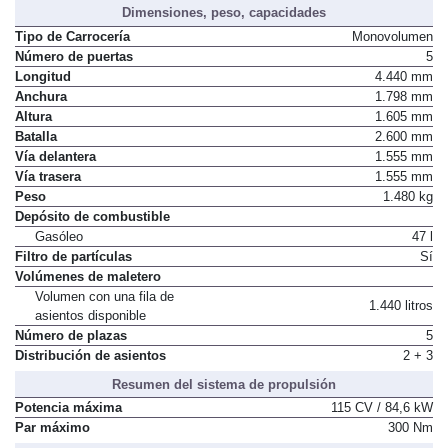
Dimensiones, peso, capacidades
Tipo de Carrocería
Monovolumen
Número de puertas
5
Longitud
4.440 mm
Anchura
1.798 mm
Altura
1.605 mm
Batalla
2.600 mm
Vía delantera
1.555 mm
Vía trasera
1.555 mm
Peso
1.480 kg
Depósito de combustible
Gasóleo
47 l
Filtro de partículas
Sí
Volúmenes de maletero
Volumen con una fila de
1.440 litros
asientos disponible
Número de plazas
5
Distribución de asientos
2 + 3
Resumen del sistema de propulsión
Potencia máxima
115 CV / 84,6 kW
Par máximo
300 Nm