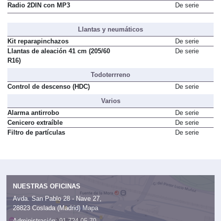
Pantalla táctil de 20,3 cm (8")
De serie
Radio 2DIN con MP3
De serie
Llantas y neumáticos
Kit reparapinchazos
De serie
Llantas de aleación 41 cm (205/60
De serie
R16)
Todoterrreno
Control de descenso (HDC)
De serie
Varios
Alarma antirrobo
De serie
Cenicero extraíble
De serie
Filtro de partículas
De serie
NUESTRAS OFICINAS
Avda. San Pablo 28 - Nave 27,
28823 Coslada (Madrid)
Mapa