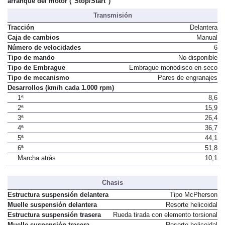
No
arranque del motor ("Stop/Start")
Transmisión
Tracción
Delantera
Caja de cambios
Manual
Número de velocidades
6
Tipo de mando
No disponible
Tipo de Embrague
Embrague monodisco en seco
Tipo de mecanismo
Pares de engranajes
Desarrollos (km/h cada 1.000 rpm)
1ª
8,6
2ª
15,9
3ª
26,4
4ª
36,7
5ª
44,1
6ª
51,8
Marcha atrás
10,1
Chasis
Estructura suspensión delantera
Tipo McPherson
Muelle suspensión delantera
Resorte helicoidal
Estructura suspensión trasera
Rueda tirada con elemento torsional