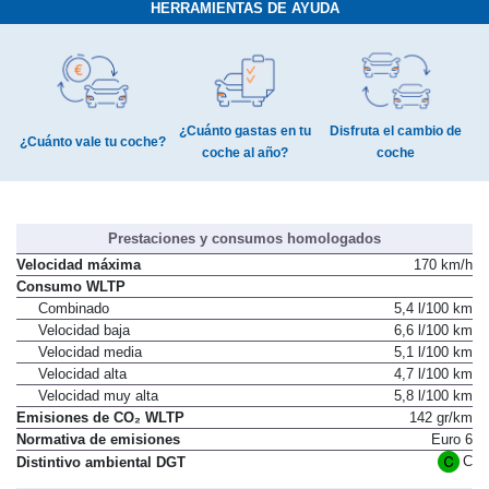
HERRAMIENTAS DE AYUDA
¿Cuánto gastas en tu
Disfruta el cambio de
¿Cuánto vale tu coche?
coche al año?
coche
Prestaciones y consumos homologados
Velocidad máxima
170 km/h
Consumo WLTP
Combinado
5,4 l/100 km
Velocidad baja
6,6 l/100 km
Velocidad media
5,1 l/100 km
Velocidad alta
4,7 l/100 km
Velocidad muy alta
5,8 l/100 km
Emisiones de CO₂ WLTP
142 gr/km
Normativa de emisiones
Euro 6
C
Distintivo ambiental DGT