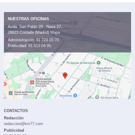
NUESTRAS OFICINAS
Avda. San Pablo 28 - Nave 27,
28823 Coslada (Madrid)
Mapa
Administración:
91 724 05 70
Publicidad:
91 513 04 95
CONTACTOS
Redacción
redaccion@km77.com
Publicidad