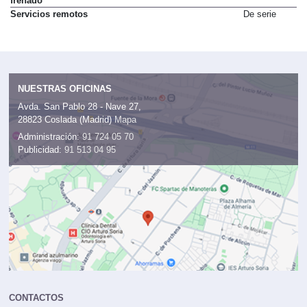
frenado
Servicios remotos
De serie
NUESTRAS OFICINAS
Avda. San Pablo 28 - Nave 27,
28823 Coslada (Madrid)
Mapa
Administración:
91 724 05 70
Publicidad:
91 513 04 95