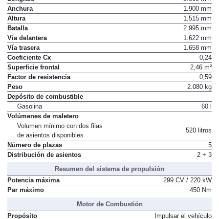
Longitud
5.060 mm
Anchura
1.900 mm
Altura
1.515 mm
Batalla
2.995 mm
Vía delantera
1.622 mm
Vía trasera
1.658 mm
Coeficiente Cx
0,24
Superficie frontal
2,46 m²
Factor de resistencia
0,59
Peso
2.080 kg
Depósito de combustible
Gasolina
60 l
Volúmenes de maletero
Volumen mínimo con dos filas
520 litros
de asientos disponibles
Número de plazas
5
Distribución de asientos
2 + 3
Resumen del sistema de propulsión
Potencia máxima
299 CV / 220 kW
Par máximo
450 Nm
Motor de Combustión