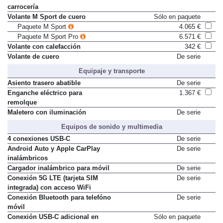
Tiradores exteriores en color
De serie
carrocería
Volante M Sport de cuero
Sólo en paquete
Paquete M Sport
4.065 €
Paquete M Sport Pro
6.571 €
Volante con calefacción
342 €
Volante de cuero
De serie
Equipaje y transporte
Asiento trasero abatible
De serie
Enganche eléctrico para
1.367 €
remolque
Maletero con iluminación
De serie
Equipos de sonido y multimedia
4 conexiones USB-C
De serie
Android Auto y Apple CarPlay
De serie
inalámbricos
Cargador inalámbrico para móvil
De serie
Conexión 5G LTE (tarjeta SIM
De serie
integrada) con acceso WiFi
Conexión Bluetooth para telefóno
De serie
móvil