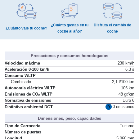
¿Cuánto gastas en tu
Disfruta el cambio de
¿Cuánto vale tu coche?
coche al año?
coche
Prestaciones y consumos homologados
Velocidad máxima
230 km/h
Aceleración 0-100 km/h
6,3 s
Consumo WLTP
Combinado
2,1 l/100 km
Autonomía eléctrica WLTP
105 km
Emisiones de CO₂ WLTP
48 gr/km
Normativa de emisiones
Euro 6
0 emisiones
Distintivo ambiental DGT
Dimensiones, peso, capacidades
Tipo de Carrocería
Turismo
Número de puertas
4