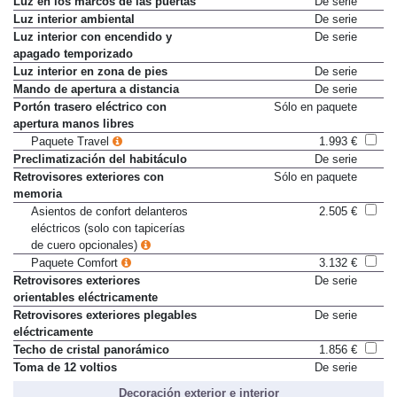
Luz en los marcos de las puertas
De serie
Luz interior ambiental
De serie
Luz interior con encendido y
De serie
apagado temporizado
Luz interior en zona de pies
De serie
Mando de apertura a distancia
De serie
Portón trasero eléctrico con
Sólo en paquete
apertura manos libres
Paquete Travel
1.993 €
Preclimatización del habitáculo
De serie
Retrovisores exteriores con
Sólo en paquete
memoria
Asientos de confort delanteros
2.505 €
eléctricos (solo con tapicerías
de cuero opcionales)
Paquete Comfort
3.132 €
Retrovisores exteriores
De serie
orientables eléctricamente
Retrovisores exteriores plegables
De serie
eléctricamente
Techo de cristal panorámico
1.856 €
Toma de 12 voltios
De serie