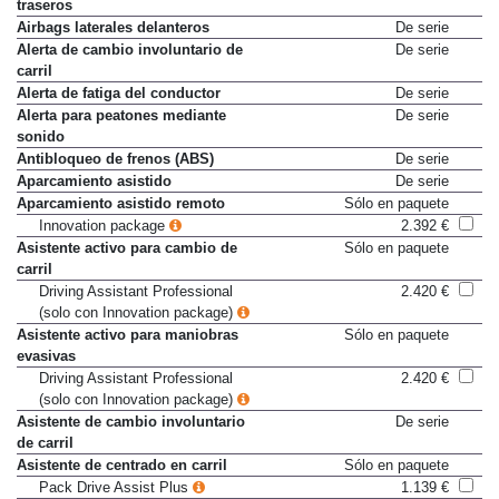
Airbags de cabeza delanteros y
De serie
traseros
Airbags laterales delanteros
De serie
Alerta de cambio involuntario de
De serie
carril
Alerta de fatiga del conductor
De serie
Alerta para peatones mediante
De serie
sonido
Antibloqueo de frenos (ABS)
De serie
Aparcamiento asistido
De serie
Aparcamiento asistido remoto
Sólo en paquete
Innovation package
2.392 €
Asistente activo para cambio de
Sólo en paquete
carril
Driving Assistant Professional
2.420 €
(solo con Innovation package)
Asistente activo para maniobras
Sólo en paquete
evasivas
Driving Assistant Professional
2.420 €
(solo con Innovation package)
Asistente de cambio involuntario
De serie
de carril
Asistente de centrado en carril
Sólo en paquete