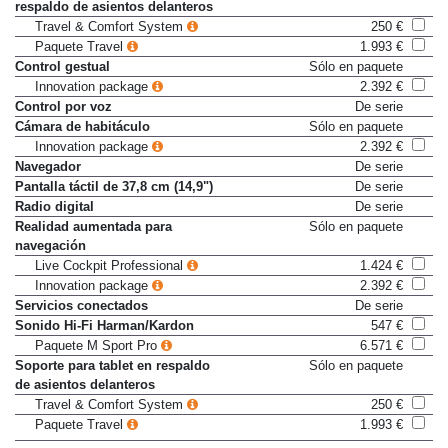
Conexión USB-C adicional en
Sólo en paquete
respaldo de asientos delanteros
Travel & Comfort System
250 €
Paquete Travel
1.993 €
Control gestual
Sólo en paquete
Innovation package
2.392 €
Control por voz
De serie
Cámara de habitáculo
Sólo en paquete
Innovation package
2.392 €
Navegador
De serie
Pantalla táctil de 37,8 cm (14,9")
De serie
Radio digital
De serie
Realidad aumentada para
Sólo en paquete
navegación
Live Cockpit Professional
1.424 €
Innovation package
2.392 €
Servicios conectados
De serie
Sonido Hi-Fi Harman/Kardon
547 €
Paquete M Sport Pro
6.571 €
Soporte para tablet en respaldo
Sólo en paquete
de asientos delanteros
Travel & Comfort System
250 €
Paquete Travel
1.993 €