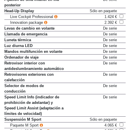
Fijación de silla infantil en fila
De serie
posterior
Head-Up Display
Sólo en paquete
Live Cockpit Professional
1.424 €
Innovation package
2.392 €
Levas de cambio en volante
De serie
Llamada de emergencia
De serie
Luneta térmica
De serie
Luz diurna LED
De serie
Mandos multifunción en volante
De serie
Ordenador de viaje
De serie
Retrovisor interior con
De serie
antideslumbramiento automático
Retrovisores exteriores con
De serie
calefacción
Selector de modos de
De serie
conducción
Speed Limit Info (indicador de
De serie
prohibición de adelantar) y
Speed Limit Assist (adaptación a
límites de velocidad)
Suspensión M Sport
Sólo en paquete