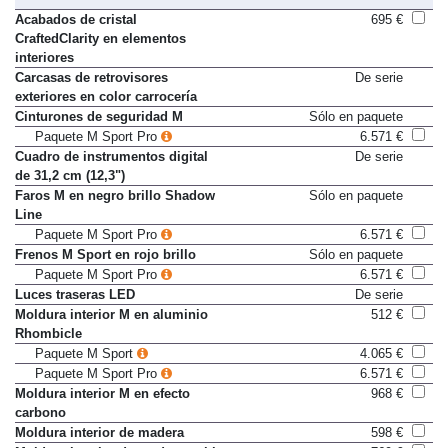
Decoración exterior e interior
Acabados de cristal
695 €
CraftedClarity en elementos
interiores
Carcasas de retrovisores
De serie
exteriores en color carrocería
Cinturones de seguridad M
Sólo en paquete
Paquete M Sport Pro
6.571 €
Cuadro de instrumentos digital
De serie
de 31,2 cm (12,3")
Faros M en negro brillo Shadow
Sólo en paquete
Line
Paquete M Sport Pro
6.571 €
Frenos M Sport en rojo brillo
Sólo en paquete
Paquete M Sport Pro
6.571 €
Luces traseras LED
De serie
Moldura interior M en aluminio
512 €
Rhombicle
Paquete M Sport
4.065 €
Paquete M Sport Pro
6.571 €
Moldura interior M en efecto
968 €
carbono