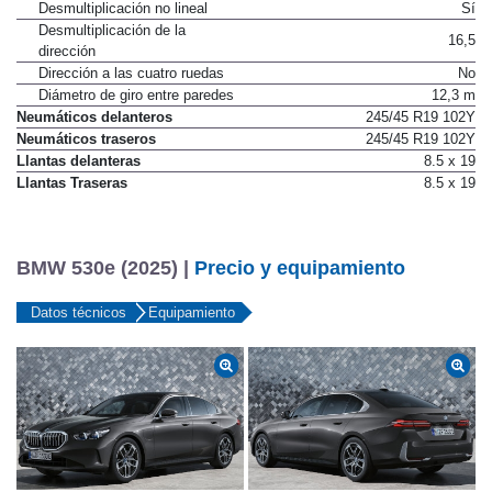
la velocidad
Desmultiplicación no lineal
Sí
Desmultiplicación de la
16,5
dirección
Dirección a las cuatro ruedas
No
Diámetro de giro entre paredes
12,3 m
Neumáticos delanteros
245/45 R19 102Y
Neumáticos traseros
245/45 R19 102Y
Llantas delanteras
8.5 x 19
Llantas Traseras
8.5 x 19
BMW 530e (2025) |
Precio y equipamiento
Datos técnicos
Equipamiento