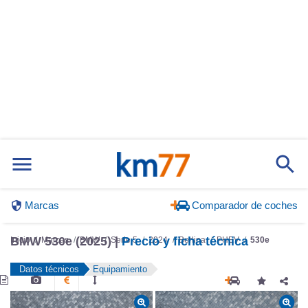
Marcas
Comparador de coches
Inicio
Marcas
BMW
Serie 5
2024
Berlina
PHEV
530e
BMW 530e (2025) |
Precio y ficha técnica
Datos técnicos
Equipamiento