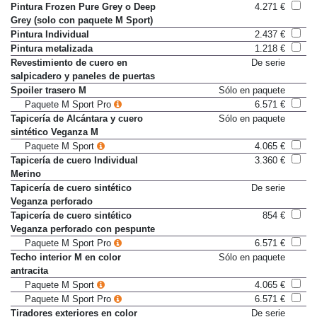
Pintura Alpinweiss
0 €
Pintura Frozen Pure Grey o Deep
4.271 €
Grey (solo con paquete M Sport)
Pintura Individual
2.437 €
Pintura metalizada
1.218 €
Revestimiento de cuero en
De serie
salpicadero y paneles de puertas
Spoiler trasero M
Sólo en paquete
Paquete M Sport Pro
6.571 €
Tapicería de Alcántara y cuero
Sólo en paquete
sintético Veganza M
Paquete M Sport
4.065 €
Tapicería de cuero Individual
3.360 €
Merino
Tapicería de cuero sintético
De serie
Veganza perforado
Tapicería de cuero sintético
854 €
Veganza perforado con pespunte
Paquete M Sport Pro
6.571 €
Techo interior M en color
Sólo en paquete
antracita
Paquete M Sport
4.065 €
Paquete M Sport Pro
6.571 €