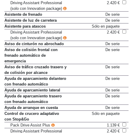
Pack Drive Assist Plus
1.139 €
Driving Assistant Professional
2.420 €
(solo con Innovation package)
Asistente de frenado
De serie
Asistente de luz de carretera
De serie
Asistente para atascos
Sólo en paquete
Driving Assistant Professional
2.420 €
(solo con Innovation package)
Aviso de cinturón no abrochado
De serie
Aviso de colisión frontal con
De serie
frenado automático de
emergencia
Aviso de tráfico cruzado trasero y
De serie
de colisión por alcance
Ayuda de aparcamiento delantero
De serie
con frenado automático
Ayuda de aparcamiento lateral
De serie
Ayuda de aparcamiento trasero
De serie
con frenado automático
Ayuda de arranque en cuesta
De serie
Control de crucero adaptativo
Sólo en paquete
con Stop&Go
Pack Drive Assist Plus
1.139 €