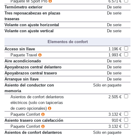
Paquete M Sport
4.065 €
Paquete M Sport Pro
6.571 €
Termómetro exterior
De serie
Tres reposacabezas en plazas
De serie
traseras
Volante con ajuste horizontal
De serie
Volante con ajuste vertical
De serie
Elementos de confort
Acceso sin llave
1.196 €
Paquete Travel
1.993 €
Aire acondicionado
De serie
Apoyabrazos central delantero
De serie
Apoyabrazos central trasero
De serie
Arranque sin llave
De serie
Asiento del conductor con
Sólo en paquete
memoria
Asientos de confort delanteros
2.505 €
eléctricos (solo con tapicerías
de cuero opcionales)
Paquete Comfort
3.132 €
Asiento trasero con calefacción
910 €
Paquete Comfort
3.132 €