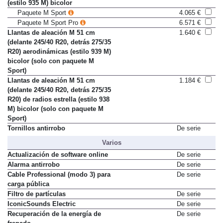
(245/45 R19) de radios dobles
(estilo 935 M) bicolor
Paquete M Sport
4.065 €
Paquete M Sport Pro
6.571 €
Llantas de aleación M 51 cm
1.640 €
(delante 245/40 R20, detrás 275/35
R20) aerodinámicas (estilo 939 M)
bicolor (solo con paquete M
Sport)
Llantas de aleación M 51 cm
1.184 €
(delante 245/40 R20, detrás 275/35
R20) de radios estrella (estilo 938
M) bicolor (solo con paquete M
Sport)
Tornillos antirrobo
De serie
Varios
Actualización de software online
De serie
Alarma antirrobo
De serie
Cable Professional (modo 3) para
De serie
carga pública
Filtro de partículas
De serie
IconicSounds Electric
De serie
Recuperación de la energía de
De serie