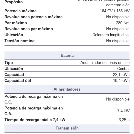
Impulsar al vehículo / generar
Propósito
corriente eléc
Potencia máxima
184 CV / 135 kW
Revoluciones potencia máxima
No disponible
Par máximo
280 Nm
Revoluciones par máximo
No disponible
Ubicación
Delantero longitudinal
Tensión nominal
No disponible
Batería
Tipo
Acumulador de iones de litio
Ubicación
Central
Capacidad
22,1 kWh
Capacidad útil
19,4 kWh
Alimentadores
Potencia de recarga máxima en
No disponible
C.C.
Potencia de recarga máxima en
7,4 kW
C.A.
Tiempo de recarga total a 7,4 kW
3,25 h
Transmisión