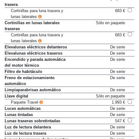
Cortinilla eléctrica en luneta
Sólo en paquete
trasera
Cortinillas para luna trasera y
683 €
lunas laterales
Cortinillas en lunas laterales
Sólo en paquete
traseras
Cortinillas para luna trasera y
683 €
lunas laterales
Elevalunas eléctricos delanteros
De serie
Elevalunas eléctricos traseros
De serie
Encendido y parada automática
De serie
del motor térmico
Filtro de habitáculo
De serie
Freno de estacionamiento
De serie
automático
Limpiaparabrisas automático
De serie
Llave digital
Sólo en paquete
Paquete Travel
1.993 €
Luces automáticas
De serie
Lunas tintadas
De serie
Lunas traseras sobretintadas
547 €
Luz de lectura delantera
De serie
Luz de lectura trasera
De serie