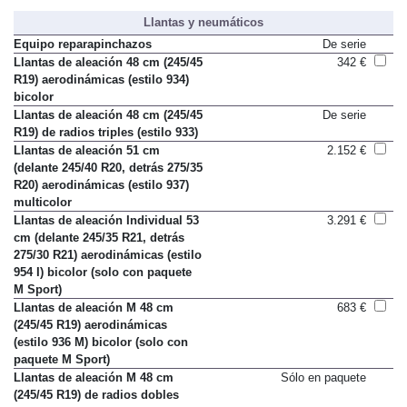
Llantas y neumáticos
Equipo reparapinchazos
De serie
Llantas de aleación 48 cm (245/45
342 €
R19) aerodinámicas (estilo 934)
bicolor
Llantas de aleación 48 cm (245/45
De serie
R19) de radios triples (estilo 933)
Llantas de aleación 51 cm
2.152 €
(delante 245/40 R20, detrás 275/35
R20) aerodinámicas (estilo 937)
multicolor
Llantas de aleación Individual 53
3.291 €
cm (delante 245/35 R21, detrás
275/30 R21) aerodinámicas (estilo
954 I) bicolor (solo con paquete
M Sport)
Llantas de aleación M 48 cm
683 €
(245/45 R19) aerodinámicas
(estilo 936 M) bicolor (solo con
paquete M Sport)
Llantas de aleación M 48 cm
Sólo en paquete