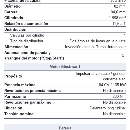
Material de la culata
Aluminio
Diámetro
82 mm
Carrera
94,6 mm
Cilindrada
1.998 cm³
Relación de compresión
11,6 a 1
Distribución
Válvulas por cilindro
4
Tipo de distribución
Dos árboles de levas en la culata
Alimentación
Inyección directa. Turbo. Intercooler
Automatismo de parada y
Sí
arranque del motor ("Stop/Start")
Motor Eléctrico 1
Impulsar al vehículo / generar
Propósito
corriente eléc
Potencia máxima
184 CV / 135 kW
Revoluciones potencia máxima
No disponible
Par máximo
280 Nm
Revoluciones par máximo
No disponible
Ubicación
Delantero longitudinal
Tensión nominal
No disponible
Batería