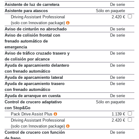
Asistente de luz de carretera
De serie
Asistente para atascos
Sólo en paquete
Driving Assistant Professional
2.420 €
(solo con Innovation package)
Aviso de cinturón no abrochado
De serie
Aviso de colisión frontal con
De serie
frenado automático de
emergencia
Aviso de tráfico cruzado trasero y
De serie
de colisión por alcance
Ayuda de aparcamiento delantero
De serie
con frenado automático
Ayuda de aparcamiento lateral
De serie
Ayuda de aparcamiento trasero
De serie
con frenado automático
Ayuda de arranque en cuesta
De serie
Control de crucero adaptativo
Sólo en paquete
con Stop&Go
Pack Drive Assist Plus
1.139 €
Driving Assistant Professional
2.420 €
(solo con Innovation package)
Control de crucero con función
De serie
de freno