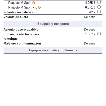
Paquete M Sport
4.065 €
Paquete M Sport Pro
6.571 €
Volante con calefacción
342 €
Volante de cuero
De serie
Equipaje y transporte
Asiento trasero abatible
De serie
Enganche eléctrico para
1.367 €
remolque
Maletero con iluminación
De serie
Equipos de sonido y multimedia
4 conexiones USB-C
De serie
Android Auto y Apple CarPlay
De serie
inalámbricos
Cargador inalámbrico para móvil
De serie
Conexión 5G LTE (tarjeta SIM
De serie
integrada) con acceso WiFi
Conexión Bluetooth para telefóno
De serie
móvil
Conexión USB-C adicional en
Sólo en paquete
respaldo de asientos delanteros
Travel & Comfort System
250 €