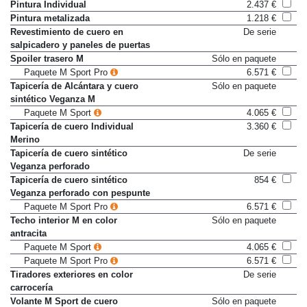
Pintura Individual
2.437 €
Pintura metalizada
1.218 €
Revestimiento de cuero en
De serie
salpicadero y paneles de puertas
Spoiler trasero M
Sólo en paquete
Paquete M Sport Pro
6.571 €
Tapicería de Alcántara y cuero
Sólo en paquete
sintético Veganza M
Paquete M Sport
4.065 €
Tapicería de cuero Individual
3.360 €
Merino
Tapicería de cuero sintético
De serie
Veganza perforado
Tapicería de cuero sintético
854 €
Veganza perforado con pespunte
Paquete M Sport Pro
6.571 €
Techo interior M en color
Sólo en paquete
antracita
Paquete M Sport
4.065 €
Paquete M Sport Pro
6.571 €
Tiradores exteriores en color
De serie
carrocería
Volante M Sport de cuero
Sólo en paquete