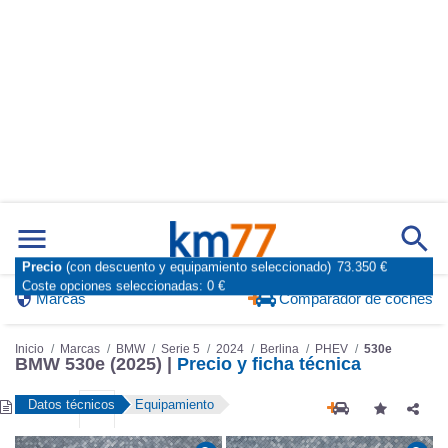
Precio
(con descuento y equipamiento seleccionado)
73.350 €
Coste opciones seleccionadas:
0 €
Marcas
Comparador de coches
Inicio
Marcas
BMW
Serie 5
2024
Berlina
PHEV
530e
BMW 530e (2025) |
Precio y ficha técnica
Datos técnicos
Equipamiento