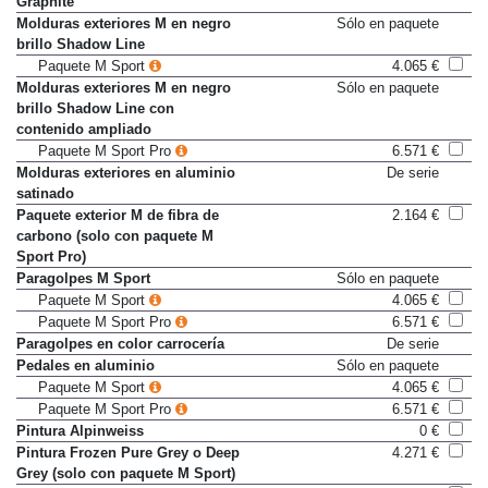
Graphite
Molduras exteriores M en negro
Sólo en paquete
brillo Shadow Line
Paquete M Sport
4.065 €
Molduras exteriores M en negro
Sólo en paquete
brillo Shadow Line con
contenido ampliado
Paquete M Sport Pro
6.571 €
Molduras exteriores en aluminio
De serie
satinado
Paquete exterior M de fibra de
2.164 €
carbono (solo con paquete M
Sport Pro)
Paragolpes M Sport
Sólo en paquete
Paquete M Sport
4.065 €
Paquete M Sport Pro
6.571 €
Paragolpes en color carrocería
De serie
Pedales en aluminio
Sólo en paquete
Paquete M Sport
4.065 €
Paquete M Sport Pro
6.571 €
Pintura Alpinweiss
0 €
Pintura Frozen Pure Grey o Deep
4.271 €
Grey (solo con paquete M Sport)