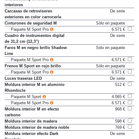
interiores
Carcasas de retrovisores
De serie
exteriores en color carrocería
Cinturones de seguridad M
Sólo en paquete
Paquete M Sport Pro
6.571 €
Cuadro de instrumentos digital
De serie
de 31,2 cm (12,3")
Faros M en negro brillo Shadow
Sólo en paquete
Line
Paquete M Sport Pro
6.571 €
Frenos M Sport en rojo brillo
Sólo en paquete
Paquete M Sport Pro
6.571 €
Luces traseras LED
De serie
Moldura interior M en aluminio
512 €
Rhombicle
Paquete M Sport
4.065 €
Paquete M Sport Pro
6.571 €
Moldura interior M en efecto
968 €
carbono
Moldura interior de madera
598 €
Moldura interior de madera noble
769 €
Moldura interior efecto Dark
De serie