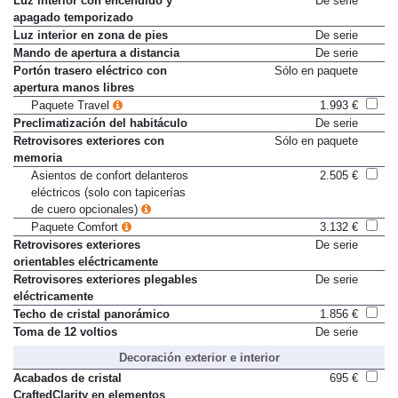
Luz interior con encendido y
De serie
apagado temporizado
Luz interior en zona de pies
De serie
Mando de apertura a distancia
De serie
Portón trasero eléctrico con
Sólo en paquete
apertura manos libres
Paquete Travel
1.993 €
Preclimatización del habitáculo
De serie
Retrovisores exteriores con
Sólo en paquete
memoria
Asientos de confort delanteros
2.505 €
eléctricos (solo con tapicerías
de cuero opcionales)
Paquete Comfort
3.132 €
Retrovisores exteriores
De serie
orientables eléctricamente
Retrovisores exteriores plegables
De serie
eléctricamente
Techo de cristal panorámico
1.856 €
Toma de 12 voltios
De serie
Decoración exterior e interior
Acabados de cristal
695 €
CraftedClarity en elementos