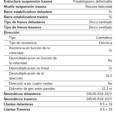
Estructura suspensión trasera
Paralelogramo deformable
Muelle suspensión trasera
Resorte helicoidal
Barra estabilizadora delantera
Sí
Barra estabilizadora trasera
Sí
Tipo de frenos delanteros
Disco ventilado
Tipo de frenos traseros
Disco ventilado
Dirección
Tipo
Cremallera
Tipo de asistencia
Eléctrica
Asistencia en función de la
Sí
velocidad
Desmultiplicacion en función de
No
la velocidad
Desmultiplicación no lineal
Sí
Desmultiplicación de la
16,5
dirección
Dirección a las cuatro ruedas
No
Diámetro de giro entre paredes
12,3 m
Neumáticos delanteros
245/45 R19 102Y
Neumáticos traseros
245/45 R19 102Y
Llantas delanteras
8.5 x 19
Llantas Traseras
8.5 x 19