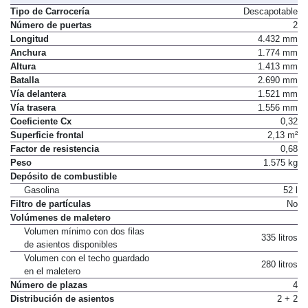
Tipo de Carrocería
Descapotable
Número de puertas
2
Longitud
4.432 mm
Anchura
1.774 mm
Altura
1.413 mm
Batalla
2.690 mm
Vía delantera
1.521 mm
Vía trasera
1.556 mm
Coeficiente Cx
0,32
Superficie frontal
2,13 m²
Factor de resistencia
0,68
Peso
1.575 kg
Depósito de combustible
Gasolina
52 l
Filtro de partículas
No
Volúmenes de maletero
Volumen mínimo con dos filas
335 litros
de asientos disponibles
Volumen con el techo guardado
280 litros
en el maletero
Número de plazas
4
Distribución de asientos
2 + 2