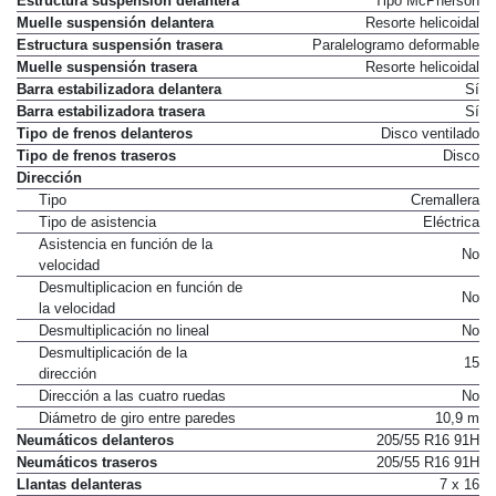
Estructura suspensión delantera
Tipo McPherson
Muelle suspensión delantera
Resorte helicoidal
Estructura suspensión trasera
Paralelogramo deformable
Muelle suspensión trasera
Resorte helicoidal
Barra estabilizadora delantera
Sí
Barra estabilizadora trasera
Sí
Tipo de frenos delanteros
Disco ventilado
Tipo de frenos traseros
Disco
Dirección
Tipo
Cremallera
Tipo de asistencia
Eléctrica
Asistencia en función de la
No
velocidad
Desmultiplicacion en función de
No
la velocidad
Desmultiplicación no lineal
No
Desmultiplicación de la
15
dirección
Dirección a las cuatro ruedas
No
Diámetro de giro entre paredes
10,9 m
Neumáticos delanteros
205/55 R16 91H
Neumáticos traseros
205/55 R16 91H
Llantas delanteras
7 x 16