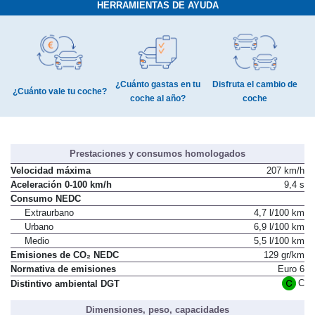
HERRAMIENTAS DE AYUDA
¿Cuánto gastas en tu
Disfruta el cambio de
¿Cuánto vale tu coche?
coche al año?
coche
Prestaciones y consumos homologados
Velocidad máxima
207 km/h
Aceleración 0-100 km/h
9,4 s
Consumo NEDC
Extraurbano
4,7 l/100 km
Urbano
6,9 l/100 km
Medio
5,5 l/100 km
Emisiones de CO₂ NEDC
129 gr/km
Normativa de emisiones
Euro 6
C
Distintivo ambiental DGT
Dimensiones, peso, capacidades