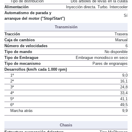
Tipo de distribución
Dos árboles de levas en la culata
Alimentación
Inyección directa. Turbo. Intercooler
Automatismo de parada y
Sí
arranque del motor ("Stop/Start")
Transmisión
Tracción
Trasera
Caja de cambios
Manual
Número de velocidades
6
Tipo de mando
No disponible
Tipo de Embrague
Embrague monodisco en seco
Tipo de mecanismo
Pares de engranajes
Desarrollos (km/h cada 1.000 rpm)
1ª
9,0
2ª
16,1
3ª
24,8
4ª
33,4
5ª
41,1
6ª
49,5
Marcha atrás
9,9
Chasis