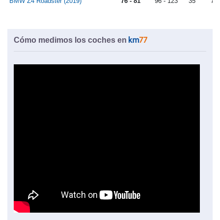
BMW Z4 Roadster (2019)
76 - 81
96 - 123
35
73
Cómo medimos los coches en