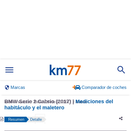
Marcas
Comparador de coches
BMW Serie 2 Cabrio (2017) |
Mediciones del
Inicio
Marcas
BMW
Serie 2
2017
Cabrio
habitáculo y el maletero
Resumen
Detalle