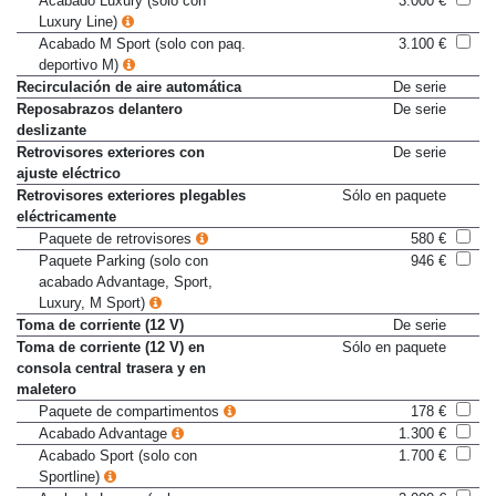
Acabado Luxury (solo con
3.000 €
Luxury Line)
Acabado M Sport (solo con paq.
3.100 €
deportivo M)
Recirculación de aire automática
De serie
Reposabrazos delantero
De serie
deslizante
Retrovisores exteriores con
De serie
ajuste eléctrico
Retrovisores exteriores plegables
Sólo en paquete
eléctricamente
Paquete de retrovisores
580 €
Paquete Parking (solo con
946 €
acabado Advantage, Sport,
Luxury, M Sport)
Toma de corriente (12 V)
De serie
Toma de corriente (12 V) en
Sólo en paquete
consola central trasera y en
maletero
Paquete de compartimentos
178 €
Acabado Advantage
1.300 €
Acabado Sport (solo con
1.700 €
Sportline)