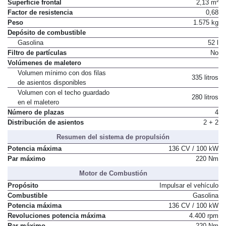
Coeficiente Cx
0,32
Superficie frontal
2,13 m²
Factor de resistencia
0,68
Peso
1.575 kg
Depósito de combustible
Gasolina
52 l
Filtro de partículas
No
Volúmenes de maletero
Volumen mínimo con dos filas
335 litros
de asientos disponibles
Volumen con el techo guardado
280 litros
en el maletero
Número de plazas
4
Distribución de asientos
2 + 2
Resumen del sistema de propulsión
Potencia máxima
136 CV / 100 kW
Par máximo
220 Nm
Motor de Combustión
Propósito
Impulsar el vehículo
Combustible
Gasolina
Potencia máxima
136 CV / 100 kW
Revoluciones potencia máxima
4.400 rpm