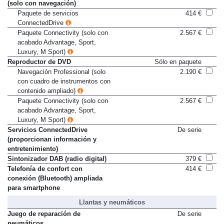
Real Time Traffic Information
189 €
(solo con navegación)
Paquete de servicios
414 €
ConnectedDrive
Paquete Connectivity (solo con
2.567 €
acabado Advantage, Sport,
Luxury, M Sport)
Reproductor de DVD
Sólo en paquete
Navegación Professional (solo
2.190 €
con cuadro de instrumentos con
contenido ampliado)
Paquete Connectivity (solo con
2.567 €
acabado Advantage, Sport,
Luxury, M Sport)
Servicios ConnectedDrive
De serie
(proporcionan información y
entretenimiento)
Sintonizador DAB (radio digital)
379 €
Telefonía de confort con
414 €
conexión (Bluetooth) ampliada
para smartphone
Llantas y neumáticos
Juego de reparación de
De serie