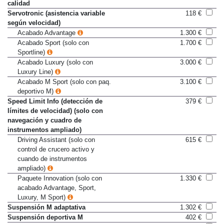
Sensor de aceite para nivel y
De serie
calidad
Servotronic (asistencia variable
118 €
según velocidad)
Acabado Advantage
1.300 €
Acabado Sport (solo con
1.700 €
Sportline)
Acabado Luxury (solo con
3.000 €
Luxury Line)
Acabado M Sport (solo con paq.
3.100 €
deportivo M)
Speed Limit Info (detección de
379 €
límites de velocidad) (solo con
navegación y cuadro de
instrumentos ampliado)
Driving Assistant (solo con
615 €
control de crucero activo y
cuando de instrumentos
ampliado)
Paquete Innovation (solo con
1.330 €
acabado Advantage, Sport,
Luxury, M Sport)
Suspensión M adaptativa
1.302 €