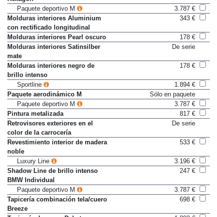
Hexagon
Paquete deportivo M
3.787 €
Molduras interiores Aluminium
343 €
con rectificado longitudinal
Molduras interiores Pearl oscuro
178 €
Molduras interiores Satinsilber
De serie
mate
Molduras interiores negro de
178 €
brillo intenso
Sportline
1.894 €
Paquete aerodinámico M
Sólo en paquete
Paquete deportivo M
3.787 €
Pintura metalizada
817 €
Retrovisores exteriores en el
De serie
color de la carrocería
Revestimiento interior de madera
533 €
noble
Luxury Line
3.196 €
Shadow Line de brillo intenso
247 €
BMW Individual
Paquete deportivo M
3.787 €
Tapicería combinación tela/cuero
698 €
Breeze