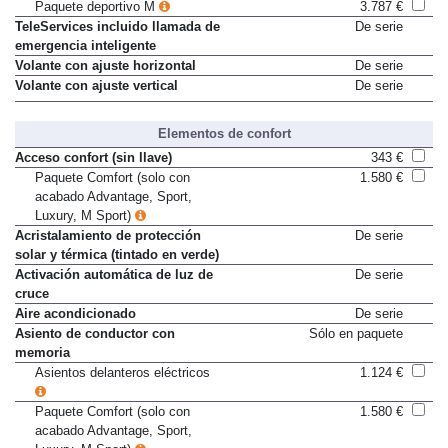
Suspensión deportiva M
402 €
Paquete deportivo M
3.787 €
TeleServices incluido llamada de
De serie
emergencia inteligente
Volante con ajuste horizontal
De serie
Volante con ajuste vertical
De serie
Elementos de confort
Acceso confort (sin llave)
343 €
Paquete Comfort (solo con
1.580 €
acabado Advantage, Sport,
Luxury, M Sport)
Acristalamiento de protección
De serie
solar y térmica (tintado en verde)
Activación automática de luz de
De serie
cruce
Aire acondicionado
De serie
Asiento de conductor con
Sólo en paquete
memoria
Asientos delanteros eléctricos
1.124 €
Paquete Comfort (solo con
1.580 €
acabado Advantage, Sport,