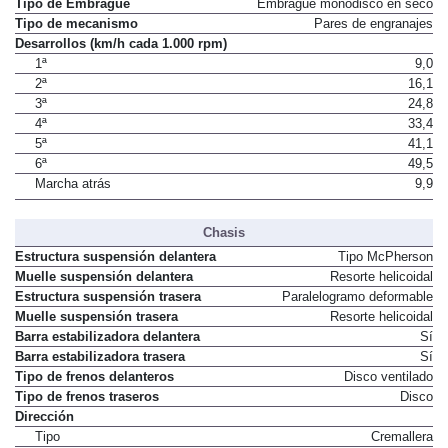
Tipo de Embrague
Embrague monodisco en seco
Tipo de mecanismo
Pares de engranajes
Desarrollos (km/h cada 1.000 rpm)
1ª
9,0
2ª
16,1
3ª
24,8
4ª
33,4
5ª
41,1
6ª
49,5
Marcha atrás
9,9
Chasis
Estructura suspensión delantera
Tipo McPherson
Muelle suspensión delantera
Resorte helicoidal
Estructura suspensión trasera
Paralelogramo deformable
Muelle suspensión trasera
Resorte helicoidal
Barra estabilizadora delantera
Sí
Barra estabilizadora trasera
Sí
Tipo de frenos delanteros
Disco ventilado
Tipo de frenos traseros
Disco
Dirección