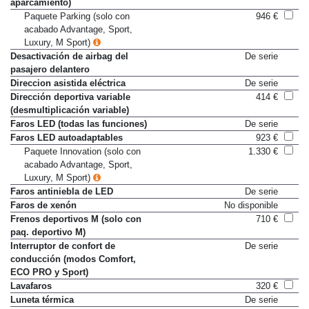
con control de distancia en
aparcamiento)
Paquete Parking (solo con
946 €
acabado Advantage, Sport,
Luxury, M Sport)
Desactivación de airbag del
De serie
pasajero delantero
Direccion asistida eléctrica
De serie
Dirección deportiva variable
414 €
(desmultiplicación variable)
Faros LED (todas las funciones)
De serie
Faros LED autoadaptables
923 €
Paquete Innovation (solo con
1.330 €
acabado Advantage, Sport,
Luxury, M Sport)
Faros antiniebla de LED
De serie
Faros de xenón
No disponible
Frenos deportivos M (solo con
710 €
paq. deportivo M)
Interruptor de confort de
De serie
conducción (modos Comfort,
ECO PRO y Sport)
Lavafaros
320 €