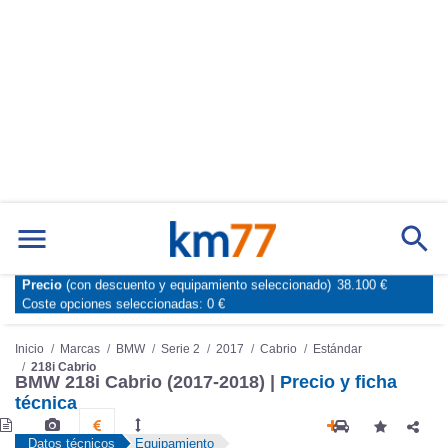
Marcas
Comparador de coches
Precio
(con descuento y equipamiento seleccionado)
38.100 €
Inicio
Marcas
BMW
Serie 2
2017
Cabrio
Estándar
Coste opciones seleccionadas:
0 €
218i Cabrio
BMW 218i Cabrio (2017-2018) |
Precio y ficha
técnica