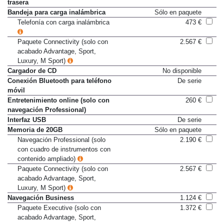
Antenas de radio en luneta
De serie
trasera
Bandeja para carga inalámbrica
Sólo en paquete
Telefonía con carga inalámbrica
473 €
Paquete Connectivity (solo con
2.567 €
acabado Advantage, Sport,
Luxury, M Sport)
Cargador de CD
No disponible
Conexión Bluetooth para teléfono
De serie
móvil
Entretenimiento online (solo con
260 €
navegación Professional)
Interfaz USB
De serie
Memoria de 20GB
Sólo en paquete
Navegación Professional (solo
2.190 €
con cuadro de instrumentos con
contenido ampliado)
Paquete Connectivity (solo con
2.567 €
acabado Advantage, Sport,
Luxury, M Sport)
Navegación Business
1.124 €
Paquete Executive (solo con
1.372 €