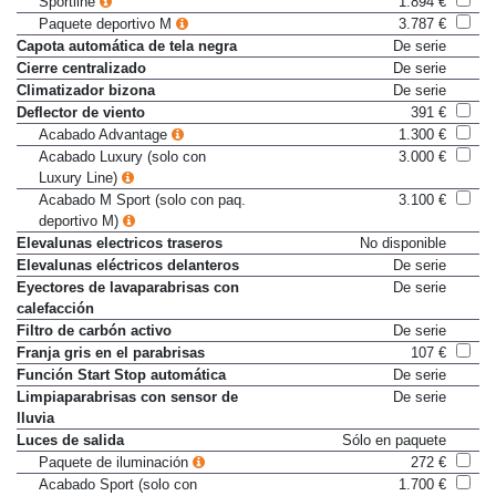
Sportline
1.894 €
Paquete deportivo M
3.787 €
Capota automática de tela negra
De serie
Cierre centralizado
De serie
Climatizador bizona
De serie
Deflector de viento
391 €
Acabado Advantage
1.300 €
Acabado Luxury (solo con
3.000 €
Luxury Line)
Acabado M Sport (solo con paq.
3.100 €
deportivo M)
Elevalunas electricos traseros
No disponible
Elevalunas eléctricos delanteros
De serie
Eyectores de lavaparabrisas con
De serie
calefacción
Filtro de carbón activo
De serie
Franja gris en el parabrisas
107 €
Función Start Stop automática
De serie
Limpiaparabrisas con sensor de
De serie
lluvia
Luces de salida
Sólo en paquete
Paquete de iluminación
272 €