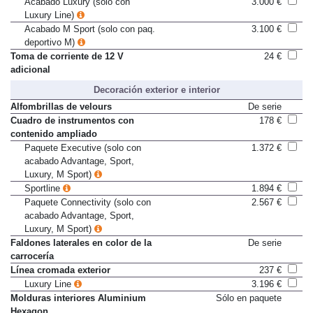
Acabado Luxury (solo con
3.000 €
Luxury Line)
Acabado M Sport (solo con paq.
3.100 €
deportivo M)
Toma de corriente de 12 V
24 €
adicional
Decoración exterior e interior
Alfombrillas de velours
De serie
Cuadro de instrumentos con
178 €
contenido ampliado
Paquete Executive (solo con
1.372 €
acabado Advantage, Sport,
Luxury, M Sport)
Sportline
1.894 €
Paquete Connectivity (solo con
2.567 €
acabado Advantage, Sport,
Luxury, M Sport)
Faldones laterales en color de la
De serie
carrocería
Línea cromada exterior
237 €
Luxury Line
3.196 €
Molduras interiores Aluminium
Sólo en paquete