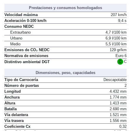
Prestaciones y consumos homologados
Velocidad máxima
207 km/h
Aceleración 0-100 km/h
9,4 s
Consumo NEDC
Extraurbano
4,7 l/100 km
Urbano
6,9 l/100 km
Medio
5,5 l/100 km
Emisiones de CO₂ NEDC
129 gr/km
Normativa de emisiones
Euro 6
C
Distintivo ambiental DGT
Dimensiones, peso, capacidades
Tipo de Carrocería
Descapotable
Número de puertas
2
Longitud
4.432 mm
Anchura
1.774 mm
Altura
1.413 mm
Batalla
2.690 mm
Vía delantera
1.521 mm
Vía trasera
1.556 mm