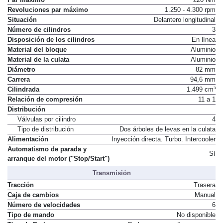
Par máximo
220 Nm
Revoluciones par máximo
1.250 - 4.300 rpm
Situación
Delantero longitudinal
Número de cilindros
3
Disposición de los cilindros
En línea
Material del bloque
Aluminio
Material de la culata
Aluminio
Diámetro
82 mm
Carrera
94,6 mm
Cilindrada
1.499 cm³
Relación de compresión
11 a 1
Distribución
Válvulas por cilindro
4
Tipo de distribución
Dos árboles de levas en la culata
Alimentación
Inyección directa. Turbo. Intercooler
Automatismo de parada y
Sí
arranque del motor ("Stop/Start")
Transmisión
Tracción
Trasera
Caja de cambios
Manual
Número de velocidades
6
Tipo de mando
No disponible