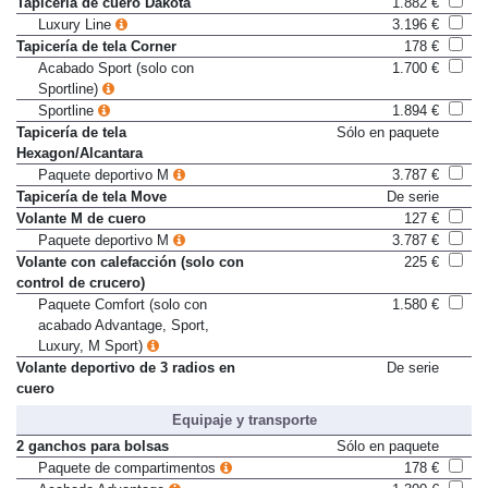
Tapicería de cuero Dakota
1.882 €
Luxury Line
3.196 €
Tapicería de tela Corner
178 €
Acabado Sport (solo con
1.700 €
Sportline)
Sportline
1.894 €
Tapicería de tela
Sólo en paquete
Hexagon/Alcantara
Paquete deportivo M
3.787 €
Tapicería de tela Move
De serie
Volante M de cuero
127 €
Paquete deportivo M
3.787 €
Volante con calefacción (solo con
225 €
control de crucero)
Paquete Comfort (solo con
1.580 €
acabado Advantage, Sport,
Luxury, M Sport)
Volante deportivo de 3 radios en
De serie
cuero
Equipaje y transporte
2 ganchos para bolsas
Sólo en paquete
Paquete de compartimentos
178 €