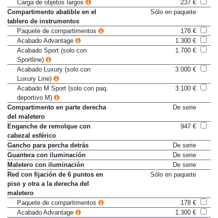
pieza
Carga de objetos largos
237 €
Compartimento abatible en el
Sólo en paquete
tablero de instrumentos
Paquete de compartimentos
178 €
Acabado Advantage
1.300 €
Acabado Sport (solo con
1.700 €
Sportline)
Acabado Luxury (solo con
3.000 €
Luxury Line)
Acabado M Sport (solo con paq.
3.100 €
deportivo M)
Compartimento en parte derecha
De serie
del maletero
Enganche de remolque con
947 €
cabezal esférico
Gancho para percha detrás
De serie
Guantera con iluminación
De serie
Maletero con iluminación
De serie
Red con fijación de 6 puntos en
Sólo en paquete
piso y otra a la derecha del
maletero
Paquete de compartimentos
178 €