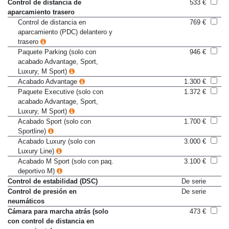
Luxury, M Sport)
Control de distancia de
533 €
aparcamiento trasero
Control de distancia en
769 €
aparcamiento (PDC) delantero y
trasero
Paquete Parking (solo con
946 €
acabado Advantage, Sport,
Luxury, M Sport)
Acabado Advantage
1.300 €
Paquete Executive (solo con
1.372 €
acabado Advantage, Sport,
Luxury, M Sport)
Acabado Sport (solo con
1.700 €
Sportline)
Acabado Luxury (solo con
3.000 €
Luxury Line)
Acabado M Sport (solo con paq.
3.100 €
deportivo M)
Control de estabilidad (DSC)
De serie
Control de presión en
De serie
neumáticos
Cámara para marcha atrás (solo
473 €