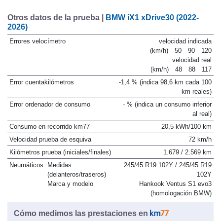
Otros datos de la prueba |
BMW iX1 xDrive30 (2022-
2026)
Errores velocímetro
velocidad indicada
(km/h)
50
90
120
velocidad real
(km/h)
48
88
117
Error cuentakilómetros
-1,4 % (indica 98,6 km cada 100
km reales)
Error ordenador de consumo
- % (indica un consumo inferior
al real)
Consumo en recorrido km77
20,5 kWh/100 km
Velocidad prueba de esquiva
72 km/h
Kilómetros prueba (iniciales/finales)
1.679 / 2.569 km
Neumáticos
Medidas
245/45 R19 102Y / 245/45 R19
(delanteros/traseros)
102Y
Marca y modelo
Hankook Ventus S1 evo3
(homologación BMW)
Cómo medimos las prestaciones en