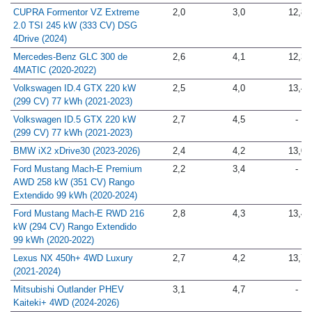
CUPRA Formentor VZ Extreme
2,0
3,0
12,8
2.0 TSI 245 kW (333 CV) DSG
4Drive (2024)
Mercedes-Benz GLC 300 de
2,6
4,1
12,3
4MATIC (2020-2022)
Volkswagen ID.4 GTX 220 kW
2,5
4,0
13,4
(299 CV) 77 kWh (2021-2023)
Volkswagen ID.5 GTX 220 kW
2,7
4,5
-
(299 CV) 77 kWh (2021-2023)
BMW iX2 xDrive30 (2023-2026)
2,4
4,2
13,0
Ford Mustang Mach-E Premium
2,2
3,4
-
AWD 258 kW (351 CV) Rango
Extendido 99 kWh (2020-2024)
Ford Mustang Mach-E RWD 216
2,8
4,3
13,4
kW (294 CV) Rango Extendido
99 kWh (2020-2022)
Lexus NX 450h+ 4WD Luxury
2,7
4,2
13,7
(2021-2024)
Mitsubishi Outlander PHEV
3,1
4,7
-
Kaiteki+ 4WD (2024-2026)