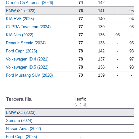
Citroën C5 Aircross (2026)
74
142
-
-
BMW iX1 (2023)
76
141
-
95
KIA EV5 (2025)
77
140
-
94
CUPRA Tavascan (2024)
77
139
-
93
KIA Niro (2022)
77
136
95
-
Renault Scenic (2024)
77
133
-
95
Ford Capri (2025)
78
142
-
93
Volkswagen ID.4 (2021)
78
137
-
97
Volkswagen ID.5 (2022)
78
138
-
93
Ford Mustang SUV (2020)
79
139
-
-
Tercera fila
Isofix
(cm)
BMW iX1 (2023)
-
Seres 5 (2024)
-
Nissan Ariya (2022)
-
Ford Capri (2025)
-