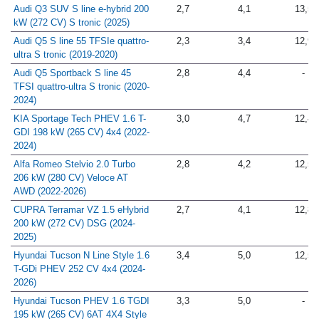
Audi Q3 SUV S line e-hybrid 200
2,7
4,1
13,5
kW (272 CV) S tronic (2025)
Audi Q5 S line 55 TFSIe quattro-
2,3
3,4
12,9
ultra S tronic (2019-2020)
Audi Q5 Sportback S line 45
2,8
4,4
-
TFSI quattro-ultra S tronic (2020-
2024)
KIA Sportage Tech PHEV 1.6 T-
3,0
4,7
12,4
GDI 198 kW (265 CV) 4x4 (2022-
2024)
Alfa Romeo Stelvio 2.0 Turbo
2,8
4,2
12,5
206 kW (280 CV) Veloce AT
AWD (2022-2026)
CUPRA Terramar VZ 1.5 eHybrid
2,7
4,1
12,8
200 kW (272 CV) DSG (2024-
2025)
Hyundai Tucson N Line Style 1.6
3,4
5,0
12,5
T-GDi PHEV 252 CV 4x4 (2024-
2026)
Hyundai Tucson PHEV 1.6 TGDI
3,3
5,0
-
195 kW (265 CV) 6AT 4X4 Style