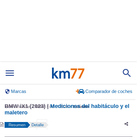
Marcas
Comparador de coches
BMW iX1 (2023) |
Mediciones del habitáculo y el
Inicio
Marcas
BMW
iX1
2023
Estándar
maletero
Resumen
Detalle