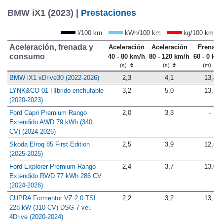
BMW iX1 (2023) |
Prestaciones
l/100 km
kWh/100 km
kg/100 km
Aceleración, frenada y
Aceleración
Aceleración
Frenad
consumo
40 - 80 km/h
80 - 120 km/h
60 - 0 km
(s)
(s)
(m)
BMW iX1 xDrive30 (2022-2026)
2,3
4,1
13,4
LYNK&CO 01 Híbrido enchufable
3,2
5,0
13,7
(2020-2023)
Ford Capri Premium Rango
2,0
3,3
-
Extendido AWD 79 kWh (340
CV) (2024-2026)
Skoda Elroq 85 First Edition
2,5
3,9
12,5
(2025-2025)
Ford Explorer Premium Rango
2,4
3,7
13,0
Extendido RWD 77 kWh 286 CV
(2024-2026)
CUPRA Formentor VZ 2.0 TSI
2,2
3,2
13,1
228 kW (310 CV) DSG 7 vel.
4Drive (2020-2024)