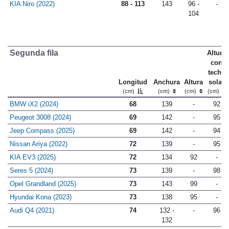
KIA Niro (2022)
88 - 113
143
96 -
-
104
Segunda fila
Altura
con
techo
Longitud
Anchura
Altura
solar
(cm)
(cm)
(cm)
(cm)
BMW iX2 (2024)
68
139
-
92
Peugeot 3008 (2024)
69
142
-
95
Jeep Compass (2025)
69
142
-
94
Nissan Ariya (2022)
72
139
-
95
KIA EV3 (2025)
72
134
92
-
Seres 5 (2024)
73
139
-
98
Opel Grandland (2025)
73
143
99
-
Hyundai Kona (2023)
73
138
95
-
Audi Q4 (2021)
74
132 -
-
96
132