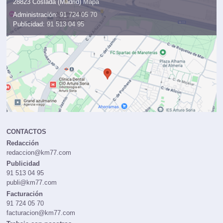
28823 Coslada (Madrid)
Mapa
Administración:
91 724 05 70
Publicidad:
91 513 04 95
CONTACTOS
Redacción
redaccion@km77.com
Publicidad
91 513 04 95
publi@km77.com
Facturación
91 724 05 70
facturacion@km77.com