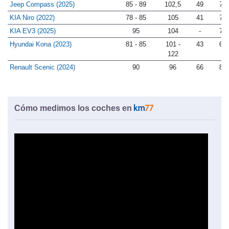
Jeep Compass (2025)
85 - 89
102,5
49
79
KIA Niro (2022)
78 - 85
105
41
77
KIA EV3 (2025)
95
104
-
75
Hyundai Kona (2023)
81 - 85
101 -
43
65
122
Renault Scenic (2024)
90
96
66
80
Cómo medimos los coches en