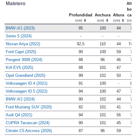
Maletero
Altur
bord
Profundidad
Anchura
Altura
carg
(cm)
(cm)
(cm)
(cm)
BMW iX1 (2023)
85
100
44
72
Seres 5 (2024)
-
-
-
-
Nissan Ariya (2022)
92,5
110
44
74,5
Ford Capri (2025)
90
100
59
78
Peugeot 3008 (2024)
88
96
46
78
KIA EV5 (2025)
88
101
47
-
Opel Grandland (2025)
99
102
50
74
Volkswagen ID.4 (2021)
91
100
-
80
Volkswagen ID.5 (2022)
94
100
47
75
BMW iX2 (2024)
90
102
44
79
Ford Mustang SUV (2020)
82
101
41
78
Audi Q4 (2021)
94
101
56
78
CUPRA Tavascan (2024)
90
101
45
75
Citroën C5 Aircross (2026)
87
96
59
-