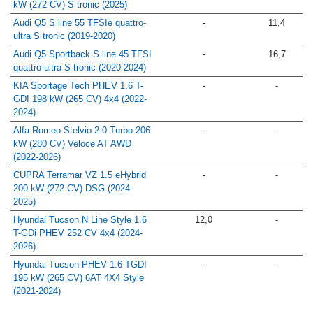
kW (272 CV) S tronic (2025)
Audi Q5 S line 55 TFSIe quattro-
-
11,4
ultra S tronic (2019-2020)
Audi Q5 Sportback S line 45 TFSI
-
16,7
quattro-ultra S tronic (2020-2024)
KIA Sportage Tech PHEV 1.6 T-
-
-
GDI 198 kW (265 CV) 4x4 (2022-
2024)
Alfa Romeo Stelvio 2.0 Turbo 206
-
-
kW (280 CV) Veloce AT AWD
(2022-2026)
CUPRA Terramar VZ 1.5 eHybrid
-
-
200 kW (272 CV) DSG (2024-
2025)
Hyundai Tucson N Line Style 1.6
12,0
-
T-GDi PHEV 252 CV 4x4 (2024-
2026)
Hyundai Tucson PHEV 1.6 TGDI
-
-
195 kW (265 CV) 6AT 4X4 Style
(2021-2024)