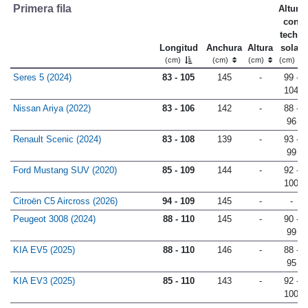
Primera fila
Altura
con
techo
Longitud
Anchura
Altura
solar
(cm)
(cm)
(cm)
(cm)
Seres 5 (2024)
83 - 105
145
-
99 -
104
Nissan Ariya (2022)
83 - 106
142
-
88 -
96
Renault Scenic (2024)
83 - 108
139
-
93 -
99
Ford Mustang SUV (2020)
85 - 109
144
-
92 -
100
Citroën C5 Aircross (2026)
94 - 109
145
-
-
Peugeot 3008 (2024)
88 - 110
145
-
90 -
99
KIA EV5 (2025)
88 - 110
146
-
88 -
95
KIA EV3 (2025)
85 - 110
143
-
92 -
100