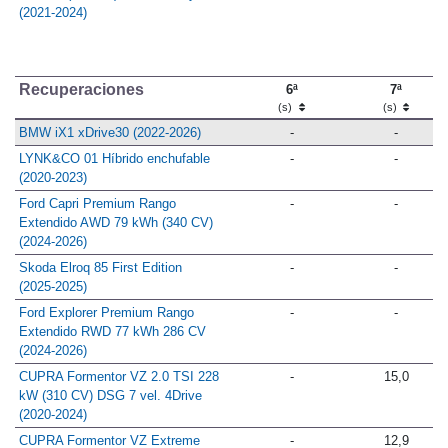
(2021-2024)
Recuperaciones
6ª
7ª
(s)
(s)
BMW iX1 xDrive30 (2022-2026)
-
-
LYNK&CO 01 Híbrido enchufable
-
-
(2020-2023)
Ford Capri Premium Rango
-
-
Extendido AWD 79 kWh (340 CV)
(2024-2026)
Skoda Elroq 85 First Edition
-
-
(2025-2025)
Ford Explorer Premium Rango
-
-
Extendido RWD 77 kWh 286 CV
(2024-2026)
CUPRA Formentor VZ 2.0 TSI 228
-
15,0
kW (310 CV) DSG 7 vel. 4Drive
(2020-2024)
CUPRA Formentor VZ Extreme
-
12,9