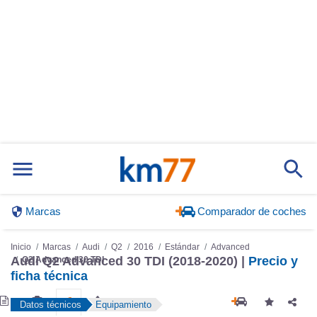
Marcas
Comparador de coches
Inicio
Marcas
Audi
Q2
2016
Estándar
Advanced
Audi Q2 Advanced 30 TDI (2018-2020) |
Precio y
Q2 Advanced 30 TDI
ficha técnica
Datos técnicos
Equipamiento