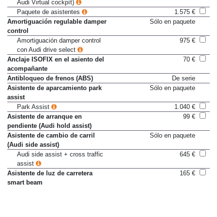
Audi Virtual cockpìt)
Paquete de asistentes
1.575 €
Amortiguación regulable damper
Sólo en paquete
control
Amortiguación damper control
975 €
con Audi drive select
Anclaje ISOFIX en el asiento del
70 €
acompañante
Antibloqueo de frenos (ABS)
De serie
Asistente de aparcamiento park
Sólo en paquete
assist
Park Assist
1.040 €
Asistente de arranque en
99 €
pendiente (Audi hold assist)
Asistente de cambio de carril
Sólo en paquete
(Audi side assist)
Audi side assist + cross traffic
645 €
assist
Asistente de luz de carretera
165 €
smart beam
Audi active lane assist (obliga a
735 €
adaptative cruise control y
ordenador de a bordo en color o