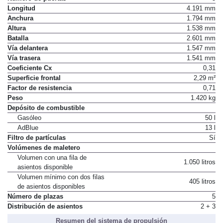
Longitud
4.191 mm
Anchura
1.794 mm
Altura
1.538 mm
Batalla
2.601 mm
Vía delantera
1.547 mm
Vía trasera
1.541 mm
Coeficiente Cx
0,31
Superficie frontal
2,29 m²
Factor de resistencia
0,71
Peso
1.420 kg
Depósito de combustible
Gasóleo
50 l
AdBlue
13 l
Filtro de partículas
Sí
Volúmenes de maletero
Volumen con una fila de
1.050 litros
asientos disponible
Volumen mínimo con dos filas
405 litros
de asientos disponibles
Número de plazas
5
Distribución de asientos
2 + 3
Resumen del sistema de propulsión