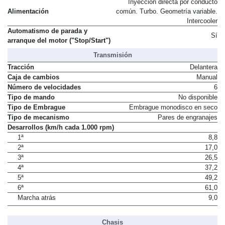
Inyección directa por conducto
Alimentación
común. Turbo. Geometría variable.
Intercooler
Automatismo de parada y
Sí
arranque del motor ("Stop/Start")
Transmisión
Tracción
Delantera
Caja de cambios
Manual
Número de velocidades
6
Tipo de mando
No disponible
Tipo de Embrague
Embrague monodisco en seco
Tipo de mecanismo
Pares de engranajes
Desarrollos (km/h cada 1.000 rpm)
1ª
8,8
2ª
17,0
3ª
26,5
4ª
37,2
5ª
49,2
6ª
61,0
Marcha atrás
9,0
Chasis