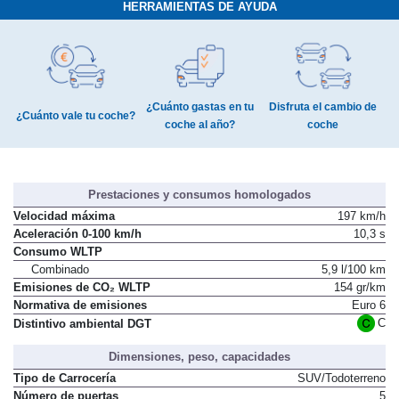
HERRAMIENTAS DE AYUDA
¿Cuánto gastas en tu
Disfruta el cambio de
¿Cuánto vale tu coche?
coche al año?
coche
Prestaciones y consumos homologados
Velocidad máxima
197 km/h
Aceleración 0-100 km/h
10,3 s
Consumo WLTP
Combinado
5,9 l/100 km
Emisiones de CO₂ WLTP
154 gr/km
Normativa de emisiones
Euro 6
C
Distintivo ambiental DGT
Dimensiones, peso, capacidades
Tipo de Carrocería
SUV/Todoterreno
Número de puertas
5