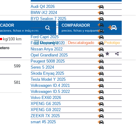
Audi Q4 2026
BMW iX2 2024
BYD Sealion 7 2025
BYD Tang 2024
SCADOR
COMPARADOR
DS N°7 2026
maciones, fichas e imágenes
precios, fichas y equipamiento
Ford Capri 2025
kg/100 km
Disponible
Descatalogado
Prototipo
Ford Mustang 2020
etero
Nissan Ariya 2022
Opel Grandland 2025
Peugeot 5008 2025
599
Seres 5 2024
Skoda Enyaq 2025
Tesla Model Y 2025
581
Volkswagen ID.4 2021
Volkswagen ID.5 2022
Volvo EX60 2026
XPENG G6 2025
XPENG G9 2022
ZEEKR 7X 2025
smart #5 2025