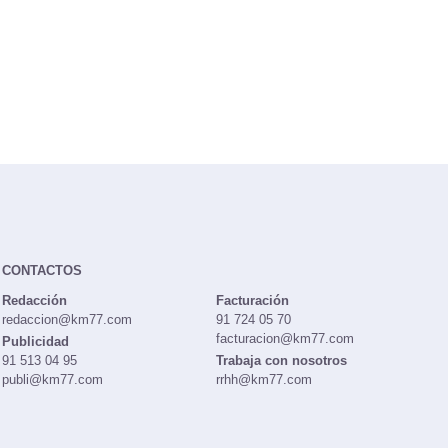
CONTACTOS
Redacción
Facturación
redaccion@km77.com
91 724 05 70
facturacion@km77.com
Publicidad
91 513 04 95
Trabaja con nosotros
publi@km77.com
rrhh@km77.com