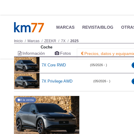
MARCAS
REVISTA/BLOG
OTRA
Inicio
Marcas
ZEEKR
7X
2025
Coche
Información
Fotos
Precios, datos y equipami
7X Core RWD
(05/2026 - )
7X Privilege AWD
(05/2026 - )
A la venta