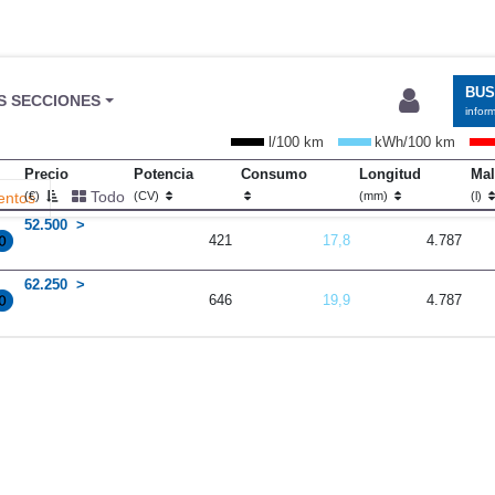
BU
S SECCIONES
infor
l/100 km
kWh/100 km
Precio
Potencia
Consumo
Longitud
Mal
Todo
entos
(€)
(CV)
(mm)
(l)
52.500
421
17,8
4.787
62.250
646
19,9
4.787