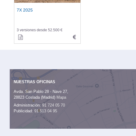
7X 2025
3 versiones desde 52.500 €
NUESTRAS OFICINAS
Avda. San Pablo 28 - Nave 27,
28823 Coslada (Madrid)
Mapa
Administración:
91 724 05 70
Publicidad:
91 513 04 95