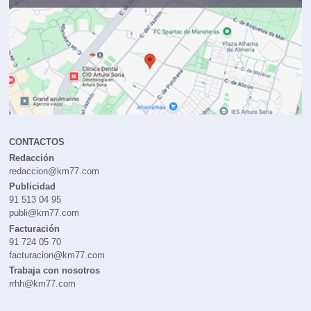
CONTACTOS
Redacción
redaccion@km77.com
Publicidad
91 513 04 95
publi@km77.com
Facturación
91 724 05 70
facturacion@km77.com
Trabaja con nosotros
rrhh@km77.com